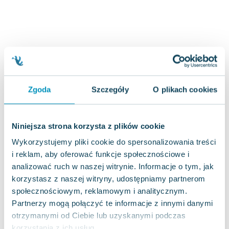
Joseph Murphy
Jan Sztaudynger
Aleksander Puszkin
Oscar Wilde
Małgorzata Ohme
Maddie Ziegler
Leszek Czarnecki
Zgoda
Szczegóły
O plikach cookies
Joanna Racewicz
Maria Seweryn
Niniejsza strona korzysta z plików cookie
Janina Zającówna
Eric Helms
Wykorzystujemy pliki cookie do spersonalizowania treści
Anna Prus (oprac.)
i reklam, aby oferować funkcje społecznościowe i
analizować ruch w naszej witrynie. Informacje o tym, jak
Nela Mała Reporterka
korzystasz z naszej witryny, udostępniamy partnerom
Agnieszka Maciąg
społecznościowym, reklamowym i analitycznym.
Barbara Wrzesińska
Partnerzy mogą połączyć te informacje z innymi danymi
Terry Pratchett
otrzymanymi od Ciebie lub uzyskanymi podczas
Virginia Woolf
korzystania z ich usług.