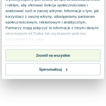
Joseph Murphy
i reklam, aby oferować funkcje społecznościowe i
Jan Sztaudynger
analizować ruch w naszej witrynie. Informacje o tym, jak
Aleksander Puszkin
korzystasz z naszej witryny, udostępniamy partnerom
społecznościowym, reklamowym i analitycznym.
Oscar Wilde
Partnerzy mogą połączyć te informacje z innymi danymi
Małgorzata Ohme
otrzymanymi od Ciebie lub uzyskanymi podczas
Maddie Ziegler
korzystania z ich usług.
Leszek Czarnecki
Joanna Racewicz
Maria Seweryn
Zezwól na wszystkie
Janina Zającówna
Eric Helms
Spersonalizuj
Anna Prus (oprac.)
Nela Mała Reporterka
Agnieszka Maciąg
Barbara Wrzesińska
Terry Pratchett
Virginia Woolf