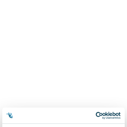
Zygmunt Freud
Agata Passent
Michel Moran
Maciej Orłoś
Jo Nesbo
Katarzyna Miller
Antoine de Saint Exupery
Lew Tołstoj
Mark Twain
Marcin Meller
Paulina Młynarska
ks. Piotr Pawlukiewicz
Jarosław Sokołowski
Piotr Latocha
Michael Scott
Piotr Semka
Jarosław Iwaszkiewicz