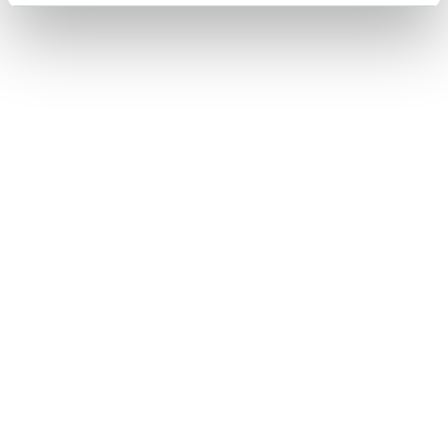
Lorraine Warren
Ajahn Brahm
Lucinda Riley
Jacek Walkiewicz