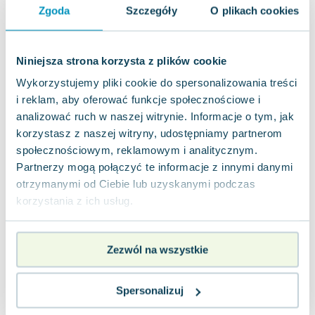
Joseph Murphy
Zgoda
Szczegóły
O plikach cookies
Jan Sztaudynger
Aleksander Puszkin
Niniejsza strona korzysta z plików cookie
Oscar Wilde
Wykorzystujemy pliki cookie do spersonalizowania treści
Małgorzata Ohme
i reklam, aby oferować funkcje społecznościowe i
Maddie Ziegler
analizować ruch w naszej witrynie. Informacje o tym, jak
Leszek Czarnecki
korzystasz z naszej witryny, udostępniamy partnerom
Joanna Racewicz
społecznościowym, reklamowym i analitycznym.
Maria Seweryn
Partnerzy mogą połączyć te informacje z innymi danymi
Janina Zającówna
otrzymanymi od Ciebie lub uzyskanymi podczas
Eric Helms
korzystania z ich usług.
Anna Prus (oprac.)
Nela Mała Reporterka
Agnieszka Maciąg
Zezwól na wszystkie
Barbara Wrzesińska
Terry Pratchett
Spersonalizuj
Virginia Woolf