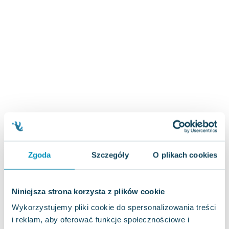
Zygmunt Freud
Agata Passent
Michel Moran
Maciej Orłoś
Jo Nesbo
Katarzyna Miller
Antoine de Saint Exupery
Lew Tołstoj
Mark Twain
Marcin Meller
Paulina Młynarska
Zgoda
Szczegóły
O plikach cookies
ks. Piotr Pawlukiewicz
Jarosław Sokołowski
Piotr Latocha
Niniejsza strona korzysta z plików cookie
Michael Scott
Wykorzystujemy pliki cookie do spersonalizowania treści
Piotr Semka
i reklam, aby oferować funkcje społecznościowe i
Jarosław Iwaszkiewicz