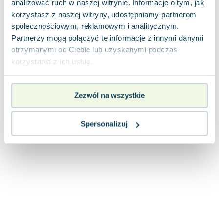
analizować ruch w naszej witrynie. Informacje o tym, jak
Joseph Murphy
korzystasz z naszej witryny, udostępniamy partnerom
Jan Sztaudynger
społecznościowym, reklamowym i analitycznym.
Aleksander Puszkin
Partnerzy mogą połączyć te informacje z innymi danymi
Oscar Wilde
otrzymanymi od Ciebie lub uzyskanymi podczas
Małgorzata Ohme
korzystania z ich usług.
Maddie Ziegler
Leszek Czarnecki
Zezwól na wszystkie
Joanna Racewicz
Maria Seweryn
Janina Zającówna
Spersonalizuj
Eric Helms
Anna Prus (oprac.)
Nela Mała Reporterka
Agnieszka Maciąg
Barbara Wrzesińska
Terry Pratchett
Virginia Woolf