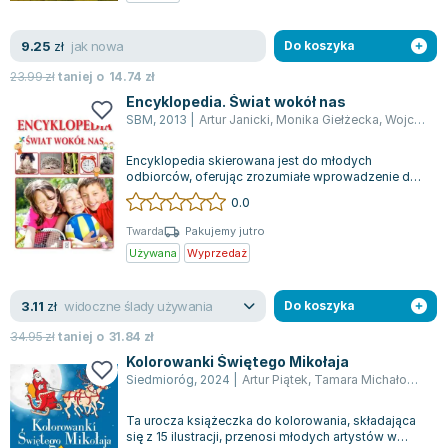
Zygmunt Freud
jak nowa
9.25
Agata Passent
zł
Do koszyka
Michel Moran
23.99
zł
taniej o
14.74
zł
Maciej Orłoś
Encyklopedia. Świat wokół nas
SBM
,
2013
|
Artur Janicki
,
Monika Giełżecka
,
Wojciech Jan Górski
Jo Nesbo
Katarzyna Miller
Encyklopedia skierowana jest do młodych
Antoine de Saint Exupery
odbiorców, oferując zrozumiałe wprowadzenie do
kluczowych zagadnień związanych z życiem co...
0.0
Lew Tołstoj
Mark Twain
Twarda
Pakujemy jutro
Używana
Wyprzedaż
Marcin Meller
Paulina Młynarska
widoczne ślady używania
3.11
ks. Piotr Pawlukiewicz
zł
Do koszyka
Jarosław Sokołowski
34.95
zł
taniej o
31.84
zł
Piotr Latocha
Kolorowanki Świętego Mikołaja
Siedmioróg
,
2024
|
Artur Piątek
,
Tamara Michałowska
,
Michael Scott
Piotr Semka
Ta urocza książeczka do kolorowania, składająca
Jarosław Iwaszkiewicz
się z 15 ilustracji, przenosi młodych artystów w