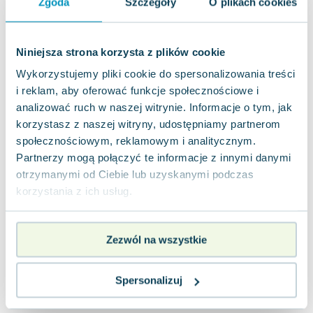
Zgoda
Szczegóły
O plikach cookies
Lorraine Warren
Ajahn Brahm
Lucinda Riley
Niniejsza strona korzysta z plików cookie
Jacek Walkiewicz
Wykorzystujemy pliki cookie do spersonalizowania treści
i reklam, aby oferować funkcje społecznościowe i
analizować ruch w naszej witrynie. Informacje o tym, jak
korzystasz z naszej witryny, udostępniamy partnerom
społecznościowym, reklamowym i analitycznym.
Partnerzy mogą połączyć te informacje z innymi danymi
otrzymanymi od Ciebie lub uzyskanymi podczas
korzystania z ich usług.
Zezwól na wszystkie
Spersonalizuj