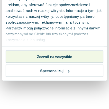
Joseph Murphy
i reklam, aby oferować funkcje społecznościowe i
Jan Sztaudynger
analizować ruch w naszej witrynie. Informacje o tym, jak
Aleksander Puszkin
korzystasz z naszej witryny, udostępniamy partnerom
społecznościowym, reklamowym i analitycznym.
Oscar Wilde
Partnerzy mogą połączyć te informacje z innymi danymi
Małgorzata Ohme
otrzymanymi od Ciebie lub uzyskanymi podczas
Maddie Ziegler
korzystania z ich usług.
Leszek Czarnecki
Joanna Racewicz
Maria Seweryn
Zezwól na wszystkie
Janina Zającówna
Eric Helms
Spersonalizuj
Anna Prus (oprac.)
Nela Mała Reporterka
Agnieszka Maciąg
Barbara Wrzesińska
Terry Pratchett
Virginia Woolf