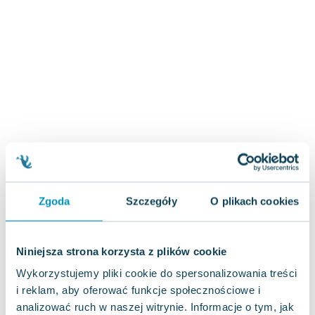
Zygmunt Freud
Agata Passent
Michel Moran
Maciej Orłoś
Jo Nesbo
Katarzyna Miller
Antoine de Saint Exupery
Lew Tołstoj
Mark Twain
Marcin Meller
Paulina Młynarska
Zgoda
Szczegóły
O plikach cookies
ks. Piotr Pawlukiewicz
Jarosław Sokołowski
Niniejsza strona korzysta z plików cookie
Piotr Latocha
Michael Scott
Wykorzystujemy pliki cookie do spersonalizowania treści
Piotr Semka
i reklam, aby oferować funkcje społecznościowe i
analizować ruch w naszej witrynie. Informacje o tym, jak
Jarosław Iwaszkiewicz