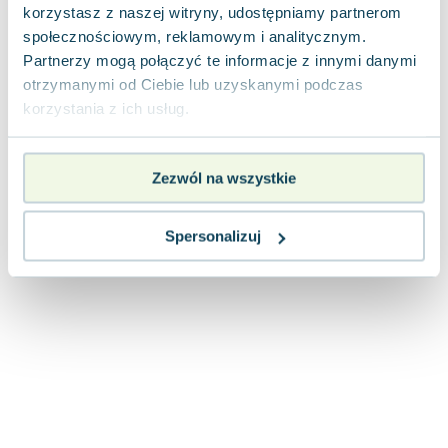
korzystasz z naszej witryny, udostępniamy partnerom
Joseph Murphy
społecznościowym, reklamowym i analitycznym.
Jan Sztaudynger
Partnerzy mogą połączyć te informacje z innymi danymi
Aleksander Puszkin
otrzymanymi od Ciebie lub uzyskanymi podczas
Oscar Wilde
korzystania z ich usług.
Małgorzata Ohme
Maddie Ziegler
Leszek Czarnecki
Zezwól na wszystkie
Joanna Racewicz
Maria Seweryn
Spersonalizuj
Janina Zającówna
Eric Helms
Anna Prus (oprac.)
Nela Mała Reporterka
Agnieszka Maciąg
Barbara Wrzesińska
Terry Pratchett
Virginia Woolf