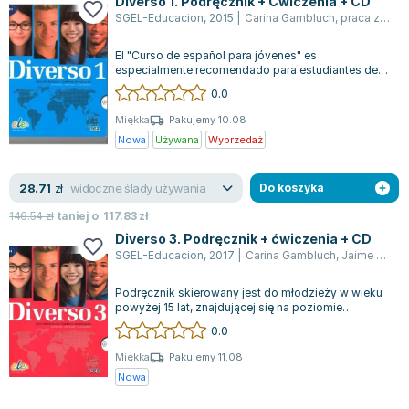
Diverso 1. Podręcznik + Ćwiczenia + CD
Joseph Murphy
SGEL-Educacion
,
2015
|
Carina Gambluch
,
praca zbiorowa
Jan Sztaudynger
El "Curso de español para jóvenes" es
Aleksander Puszkin
especialmente recomendado para estudiantes de
Oscar Wilde
Bachillerato, enfocándose en un enfoque colabo...
0.0
Małgorzata Ohme
Miękka
Pakujemy 10.08
Maddie Ziegler
Nowa
Używana
Wyprzedaż
Leszek Czarnecki
Joanna Racewicz
widoczne ślady używania
28.71
zł
Do koszyka
Maria Seweryn
146.54
zł
taniej o
117.83
zł
Janina Zającówna
Diverso 3. Podręcznik + ćwiczenia + CD
Eric Helms
SGEL-Educacion
,
2017
|
Carina Gambluch
,
Jaime Corpas
Anna Prus (oprac.)
Podręcznik skierowany jest do młodzieży w wieku
Nela Mała Reporterka
powyżej 15 lat, znajdującej się na poziomie
Agnieszka Maciąg
językowym B1, a także dla uczniów szkó...
0.0
Barbara Wrzesińska
Miękka
Pakujemy 11.08
Terry Pratchett
Nowa
Virginia Woolf