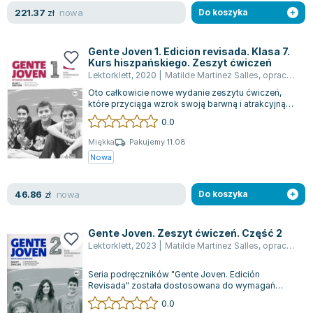
Lorraine Warren
nowa
221.37
zł
Do koszyka
Ajahn Brahm
Lucinda Riley
Gente Joven 1. Edicion revisada. Klasa 7.
Jacek Walkiewicz
Kurs hiszpańskiego. Zeszyt ćwiczeń
Lektorklett
,
2020
|
Matilde Martinez Salles
,
opracowanie zbiorowe
Oto całkowicie nowe wydanie zeszytu ćwiczeń,
które przyciąga wzrok swoją barwną i atrakcyjną
szatą graficzną. Każde zadanie został...
0.0
Miękka
Pakujemy 11.08
Nowa
nowa
46.86
zł
Do koszyka
Gente Joven. Zeszyt ćwiczeń. Część 2
Lektorklett
,
2023
|
Matilde Martinez Salles
,
opracowanie zbiorowe
Seria podręczników "Gente Joven. Edición
Revisada" została dostosowana do wymagań
uczniów klas VII i VIII, którzy zaczynają naukę...
0.0