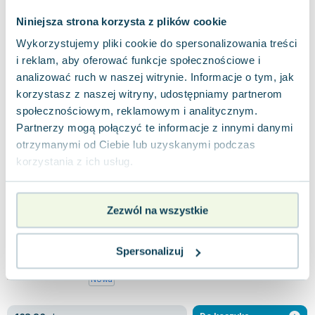
SGEL-Educacion
,
2023
|
Jaime Corpas
,
Carina Gambluch
Niniejsza strona korzysta z plików cookie
"Mundo Diverso 3" to edukacyjna książka
Wykorzystujemy pliki cookie do spersonalizowania treści
przeznaczona dla uczniów szkół średnich i
studentów, którzy osiągnęli poziom B1 w nauce ję...
i reklam, aby oferować funkcje społecznościowe i
0.0
analizować ruch w naszej witrynie. Informacje o tym, jak
Miękka
Pakujemy 11.08
korzystasz z naszej witryny, udostępniamy partnerom
Nowa
społecznościowym, reklamowym i analitycznym.
Partnerzy mogą połączyć te informacje z innymi danymi
nowa
207.51
zł
Do koszyka
otrzymanymi od Ciebie lub uzyskanymi podczas
korzystania z ich usług.
Experiencias internacional 1. Libro del
alumno
Edelsa
,
2019
|
Susana Ortiz
,
Geni Alonso
,
Alonso Arija Encina
Zezwól na wszystkie
El curso "Experiencias internacional 1" es un
innovador método diseñado para estudiantes de
nivel A1 en cursos extensivos, donde l...
0.0
Spersonalizuj
Miękka
Pakujemy 11.08
Nowa