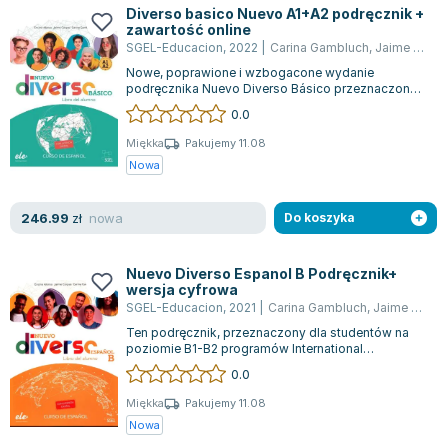
Diverso basico Nuevo A1+A2 podręcznik +
zawartość online
SGEL-Educacion
,
2022
|
Carina Gambluch
,
Jaime Corpas
Nowe, poprawione i wzbogacone wydanie
podręcznika Nuevo Diverso Básico przeznaczone
jest dla uczniów szkół średnich oraz osób przy...
0.0
Miękka
Pakujemy 11.08
Nowa
nowa
246.99
zł
Do koszyka
Nuevo Diverso Espanol B Podręcznik+
wersja cyfrowa
SGEL-Educacion
,
2021
|
Carina Gambluch
,
Jaime Corpas
Ten podręcznik, przeznaczony dla studentów na
poziomie B1-B2 programów International
Baccalaureate (hiszpański B) oraz Baccalaurea...
0.0
Miękka
Pakujemy 11.08
Nowa