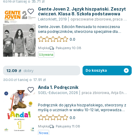
62.16
zł
taniej o
35.71
zł
Gente Joven 2. Język hiszpański. Zeszyt
ćwiczeń. Klasa 8. Szkoła podstawowa
Lektorklett
,
2019
|
opracowanie zbiorowe
,
praca zbiorowa
Gente Joven. Edición Revisada to nowoczesna
seria podręczników, stworzona specjalnie dla
uczniów klas 7 i 8, którzy rozpoczynają n...
0.0
Miękka
Pakujemy 10.08
Używana
dobry
12.09
zł
Do koszyka
30.00
zł
taniej o
17.91
zł
Anda 1. Podręcznik
SGEL-Educacion
,
2026
|
praca zbiorowa
,
Arija Encina Alonso
Podręcznik do języka hiszpańskiego, stworzony z
myślą o uczniach w wieku 10-12 lat, wprowadza
naukę na poziomie A1 poprzez angażuj...
0.0
Miękka
Pakujemy 11.08
Nowa