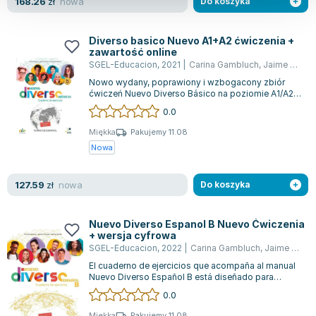
nowa
168.26
zł
Do koszyka
Diverso basico Nuevo A1+A2 ćwiczenia +
zawartość online
SGEL-Educacion
,
2021
|
Carina Gambluch
,
Jaime Corpas
Nowo wydany, poprawiony i wzbogacony zbiór
ćwiczeń Nuevo Diverso Básico na poziomie A1/A2
skierowany jest do uczniów szkół średnic...
0.0
Miękka
Pakujemy 11.08
Nowa
nowa
127.59
zł
Do koszyka
Nuevo Diverso Espanol B Nuevo Ćwiczenia
+ wersja cyfrowa
SGEL-Educacion
,
2022
|
Carina Gambluch
,
Jaime Corpas
El cuaderno de ejercicios que acompaña al manual
Nuevo Diverso Español B está diseñado para
estudiantes del Bachillerato Internaci...
0.0
Miękka
Pakujemy 11.08