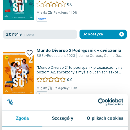
przeznaczony zarówno dla uczniów szkół po...
0.0
Miękka
Pakujemy 11.08
Nowa
nowa
207.51
zł
Do koszyka
Mundo Diverso 2 Podręcznik + ćwiczenia
SGEL-Educacion
,
2023
|
Jaime Corpas
,
Carina Gambluch
"Mundo Diverso 2" to podręcznik przeznaczony na
poziom A2, stworzony z myślą o uczniach szkół
ponadpodstawowych oraz studentach. P...
0.0
Miękka
Pakujemy 11.08
Nowa
nowa
207.51
zł
Do koszyka
Zgoda
Szczegóły
O plikach cookies
Mundo Diverso 3 Podręcznik + ćwiczenia