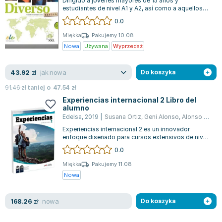
Dirigido a jóvenes mayores de 15 años y
estudiantes de nivel A1 y A2, así como a aquellos
que cursan Bachillerato, este proyecto o...
0.0
Miękka
Pakujemy 10.08
Nowa
Używana
Wyprzedaż
jak nowa
43.92
zł
Do koszyka
91.46
zł
taniej o
47.54
zł
Experiencias internacional 2 Libro del
alumno
Edelsa
,
2019
|
Susana Ortiz
,
Geni Alonso
,
Alonso Arija Encina
Experiencias internacional 2 es un innovador
enfoque diseñado para cursos extensivos de nivel
A2, donde cada estudiante toma un pa...
0.0
Miękka
Pakujemy 11.08
Nowa
nowa
168.26
zł
Do koszyka