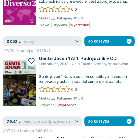
szkołach na całym świecie. Jest zaprojektowana
Zygmunt Freud
tak, aby wspierać współpracę pomięd...
0.0
Agata Passent
Miękka
Pakujemy 10.08
Michel Moran
Nowa
Używana
Wyprzedaż
Maciej Orłoś
Jo Nesbo
dobry
37.52
zł
Do koszyka
Katarzyna Miller
158.70
zł
taniej o
121.18
zł
Antoine de Saint Exupery
Gente Joven 1 A1.1. Podręcznik + CD
Lew Tołstoj
Lektorklett
,
2013
|
Arija Encina Alonso
,
opracowanie zbiorowe
Mark Twain
Gente joven 1 Nueva edición constituye la versión
Marcin Meller
renovada y actualizada del curso de español
Paulina Młynarska
diseñado para adolescentes, Gente jo...
0.0
ks. Piotr Pawlukiewicz
Miękka
Pakujemy 10.08
Jarosław Sokołowski
Używana
Wyprzedaż
Piotr Latocha
Michael Scott
widoczne ślady używania
76.41
zł
Do koszyka
Piotr Semka
437.23
zł
taniej o
360.82
zł
Jarosław Iwaszkiewicz