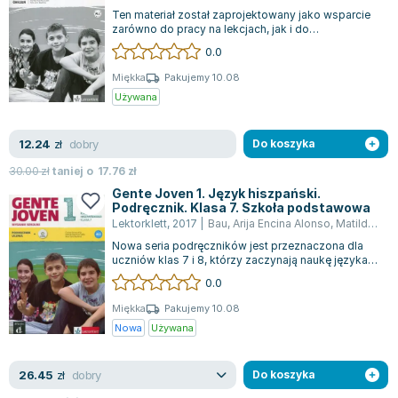
Ten materiał został zaprojektowany jako wsparcie
zarówno do pracy na lekcjach, jak i do
samodzielnej nauki. Zawiera różnorodne ćwi...
0.0
Miękka
Pakujemy 10.08
Używana
dobry
12.24
zł
Do koszyka
30.00
zł
taniej o
17.76
zł
Gente Joven 1. Język hiszpański.
Podręcznik. Klasa 7. Szkoła podstawowa
Lektorklett
,
2017
|
Bau
,
Arija Encina Alonso
,
Matilde Martinez Salles
Nowa seria podręczników jest przeznaczona dla
uczniów klas 7 i 8, którzy zaczynają naukę języka
hiszpańskiego jako drugiego języka...
0.0
Miękka
Pakujemy 10.08
Nowa
Używana
dobry
26.45
zł
Do koszyka