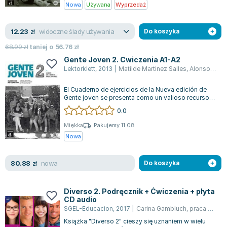
Książki: Psychologia, motywacja
Nauki historyczne - książki
Dan Brown
Nowa
Używana
Wyprzedaż
Książki o naukach politycznych dla studentów
Bolesław Prus
Książki do nauk przyrodniczych dla studentów
Clive Cussler
widoczne ślady używania
12.23
zł
Do koszyka
Książki do nauk społecznych dla studentów
Wanda Chotomska
68.99
zł
taniej o
56.76
zł
Książki do nauk ścisłych dla studentów
Józef Ignacy Kraszewski
Gente Joven 2. Ćwiczenia A1-A2
Prawo - książki dla studentów
Clive Staples Lewis
Lektorklett
,
2013
|
Matilde Martinez Salles
,
Alonso Arija Encina
Technologia żywności - książki
Martyna Wojciechowska
El Cuaderno de ejercicios de la Nueva edición de
Zarządzanie i marketing - książki
Melissa De la Cruz
Gente joven se presenta como un valioso recurso
Nauka języków obcych - książki
Blanka Lipińska
tanto para las clases como para e...
0.0
Podręczniki dla nauczycieli - metodyka
Jaś Kapela
Miękka
Pakujemy 11.08
Repetytoria, testy i materiały pomocnicze
Agatha Christie
Nowa
Witold Gadowski
Jan Pietrzak
nowa
80.88
zł
Do koszyka
Marcin Kowalczyk
Piotr Zychowicz
Diverso 2. Podręcznik + Ćwiczenia + płyta
Joanna Jabłczyńska
CD audio
SGEL-Educacion
,
2017
|
Carina Gambluch
,
praca zbiorowa
Piotr Kościelny
Książka "Diverso 2" cieszy się uznaniem w wielu
Jan Piński