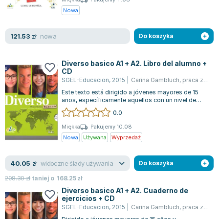
Nowa
nowa
121.53
zł
Do koszyka
Diverso basico A1 + A2. Libro del alumno +
CD
SGEL-Educacion
,
2015
|
Carina Gambluch
,
praca zbiorowa
Este texto está dirigido a jóvenes mayores de 15
años, específicamente aquellos con un nivel de
español A1 y A2, así como a estudi...
0.0
Miękka
Pakujemy 10.08
Nowa
Używana
Wyprzedaż
widoczne ślady używania
40.05
zł
Do koszyka
208.30
zł
taniej o
168.25
zł
Diverso basico A1 + A2. Cuaderno de
ejercicios + CD
SGEL-Educacion
,
2015
|
Carina Gambluch
,
praca zbiorowa