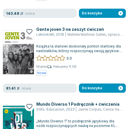
nowa
143.48
zł
Do koszyka
Gente joven 3 ne zeszyt ćwiczeń
Lektorklett
,
2018
|
Matilde Martinez Salles
,
opracowanie zbiorowe
Książka ta stanowi doskonały ponton startowy dla
nastolatków, którzy rozpoczynają swoją językową
podróż z językiem hiszpańskim na...
0.0
Miękka
Pakujemy 11.08
Nowa
nowa
81.41
zł
Do koszyka
Mundo Diverso 1 Podręcznik + ćwiczenia
SGEL-Educacion
,
2023
|
Jaime Corpas
,
Carina Gambluch
„Mundo Diverso 1” to podręcznik językowy dla
osób rozpoczynających naukę na poziomie A1,