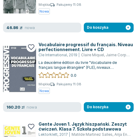
Miękka
Pakujemy 11.08
Nowa
nowa
46.86
zł
Do koszyka
Vocabulaire progressif du français. Niveau
perfectionnement. Livre + CD
Cle International
,
2019
|
Claire Miquel
,
Jaime Corpas
,
Ar
La deuxième édition du livre "Vocabulaire de
français langue étrangère" (FLE), niveaux
perfectionnement (C1-C2) de la collection P...
0.0
Miękka
Pakujemy 11.08
Nowa
nowa
160.20
zł
Do koszyka
Gente Joven 1. Język hiszpański. Zeszyt
ćwiczeń. Klasa 7. Szkoła podstawowa
Lektorklett
,
2017
|
Matilde Martinez Salles
,
Arija Encina Alonso