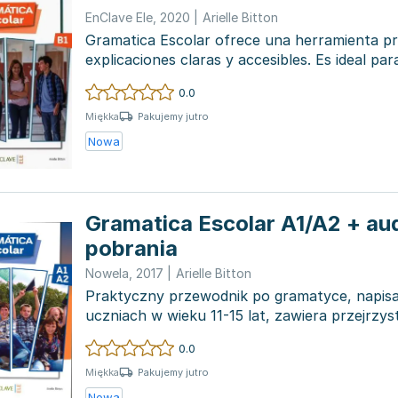
EnClave Ele
,
2020
|
Arielle Bitton
Gramatica Escolar ofrece una herramienta pr
explicaciones claras y accesibles. Es ideal par
preparan para lo...
0.0
Pakujemy jutro
Miękka
Nowa
Gramatica Escolar A1/A2 + au
pobrania
Nowela
,
2017
|
Arielle Bitton
Praktyczny przewodnik po gramatyce, napisa
uczniach w wieku 11-15 lat, zawiera przejrzys
wyjaśnienia ję...
0.0
Pakujemy jutro
Miękka
Nowa