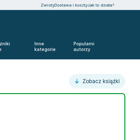
Zwroty
Dostawa i koszty
Jak to działa?
zniki
Inne
Popularni
e
kategorie
autorzy
Zobacz książki