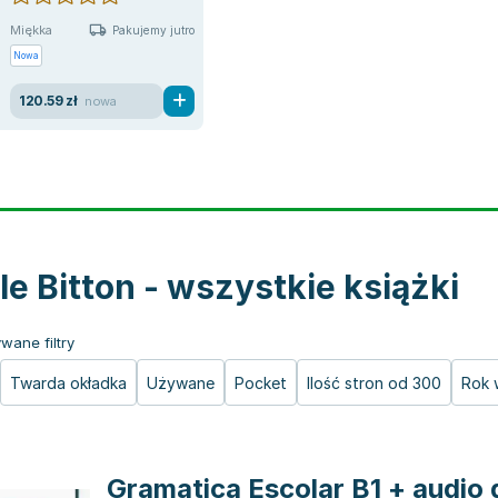
Miękka
Pakujemy jutro
Nowa
120.59 zł
nowa
lle Bitton - wszystkie książki
wane filtry
Twarda okładka
Używane
Pocket
Ilość stron od 300
Rok 
Gramatica Escolar B1 + audio 