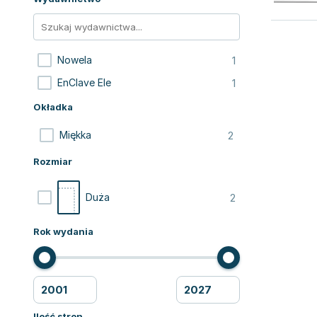
1
Nowela
1
EnClave Ele
Okładka
2
Miękka
Rozmiar
2
Duża
Rok wydania
Ilość stron