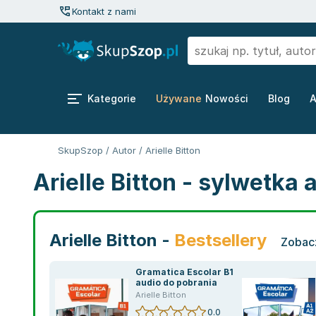
Kontakt z nami
Kategorie
Używane
Nowości
Blog
A
SkupSzop
/
Autor
/
Arielle Bitton
Arielle Bitton - sylwetka 
Arielle Bitton -
Bestsellery
Zobacz
Gramatica Escolar B1 +
audio do pobrania
Arielle Bitton
0.0