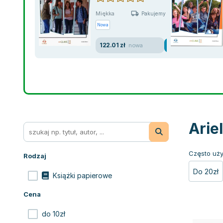
Miękka
Pakujemy jutro
Nowa
122.01 zł
nowa
Arie
Często uży
Rodzaj
Do 20zł
Książki papierowe
Cena
do 10zł