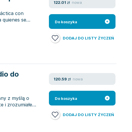
nowa
122.01
zł
áctica con
a quienes se
Do koszyka
DODAJ DO LISTY ŻYCZEŃ
dio do
nowa
120.59
zł
ny z myślą o
Do koszyka
te i zrozumiałe
DODAJ DO LISTY ŻYCZEŃ