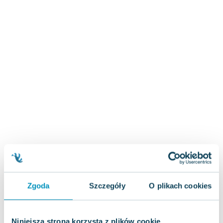
Zygmunt Freud
Agata Passent
Michel Moran
Maciej Orłoś
Jo Nesbo
Katarzyna Miller
Antoine de Saint Exupery
Lew Tołstoj
Mark Twain
Marcin Meller
Paulina Młynarska
ks. Piotr Pawlukiewicz
Jarosław Sokołowski
Piotr Latocha
Zgoda
Szczegóły
O plikach cookies
Michael Scott
Piotr Semka
Jarosław Iwaszkiewicz
Niniejsza strona korzysta z plików cookie