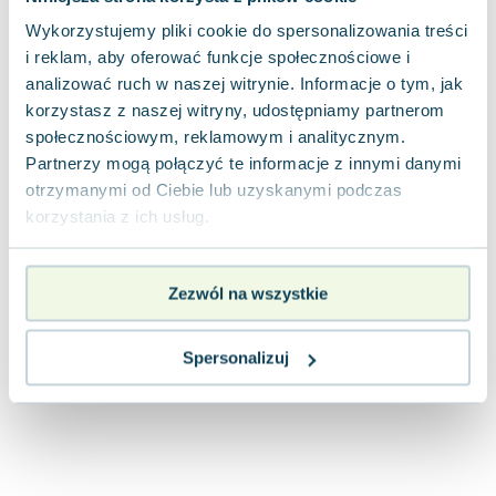
Joseph Murphy
Wykorzystujemy pliki cookie do spersonalizowania treści
Jan Sztaudynger
i reklam, aby oferować funkcje społecznościowe i
Aleksander Puszkin
analizować ruch w naszej witrynie. Informacje o tym, jak
Oscar Wilde
korzystasz z naszej witryny, udostępniamy partnerom
Małgorzata Ohme
społecznościowym, reklamowym i analitycznym.
Maddie Ziegler
Partnerzy mogą połączyć te informacje z innymi danymi
Leszek Czarnecki
otrzymanymi od Ciebie lub uzyskanymi podczas
korzystania z ich usług.
Joanna Racewicz
Maria Seweryn
Janina Zającówna
Zezwól na wszystkie
Eric Helms
Anna Prus (oprac.)
Spersonalizuj
Nela Mała Reporterka
Agnieszka Maciąg
Barbara Wrzesińska
Terry Pratchett
Virginia Woolf