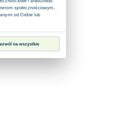
ołecznościowe i analizować
artnerom społecznościowym,
anymi od Ciebie lub
ezwól na wszystkie