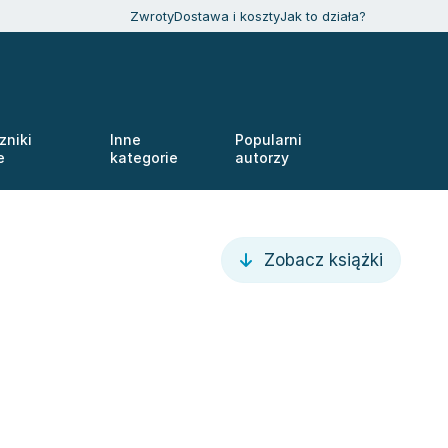
Zwroty
Dostawa i koszty
Jak to działa?
zniki
Inne
Popularni
e
kategorie
autorzy
Zobacz książki