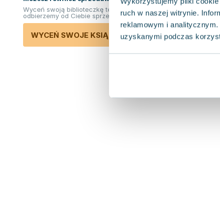
Wykorzystujemy pliki cookie 
Wyceń swoją biblioteczkę teraz. Odkupimy i
ruch w naszej witrynie. Inf
odbierzemy od Ciebie sprzedane książki.
reklamowym i analitycznym. 
WYCEŃ SWOJE KSIĄŻKI
uzyskanymi podczas korzysta