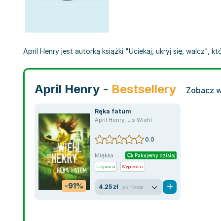
April Henry jest autorką książki "Uciekaj, ukryj się, walcz", k
April Henry -
Bestsellery
Zobacz w
Ręka fatum
April Henry
,
Lis Wiehl
0.0
Miękka
Pakujemy dzisiaj
Używana
Wyprzedaż
-91%
4.25 zł
jak nowa