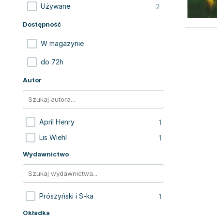
2
Używane
Dostępność
W magazynie
do 72h
Autor
1
April Henry
1
Lis Wiehl
Wydawnictwo
1
Prószyński i S-ka
Okładka