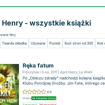
l Henry - wszystkie książki
wane filtry
Twarda okładka
Używane
Pocket
Ilość stron od 300
Rok 
Ręka fatum
Prószyński i S-ka
,
2011
|
April Henry
,
Lis Wiehl
Po „Obliczu zdrady” nadchodzi kolejna książka
Klubu Potrójnej Groźby. Jim Fate, którego ce
szczer...
0.0
Miękka
Pakujemy dzisiaj
Używana
Wyprzedaż