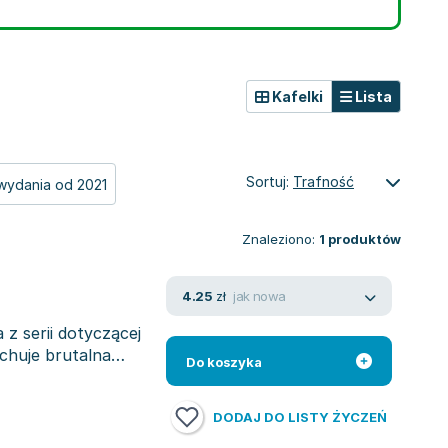
Kafelki
Lista
Sortuj:
Trafność
wydania od 2021
Znaleziono:
1
produktów
jak nowa
4.25
zł
 z serii dotyczącej
chuje brutalna
Do koszyka
DODAJ DO LISTY ŻYCZEŃ