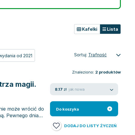
Kafelki
Lista
Sortuj:
Trafność
wydania od 2021
Znaleziono:
2
produktów
rza magii.
jak nowa
8.17
zł
 nie może wrócić do
Do koszyka
ną. Pewnego dnia
DODAJ DO LISTY ŻYCZEŃ