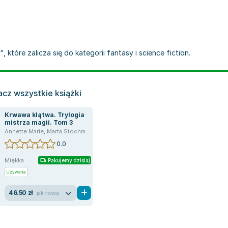
które zalicza się do kategorii fantasy i science fiction.
cz wszystkie książki
Krwawa klątwa. Trylogia
mistrza magii. Tom 3
Annette Marie
,
Marta Stochmiał
,
Grzegorz Gołębski
0.0
Miękka
Pakujemy dzisiaj
Używana
46.50 zł
jak nowa