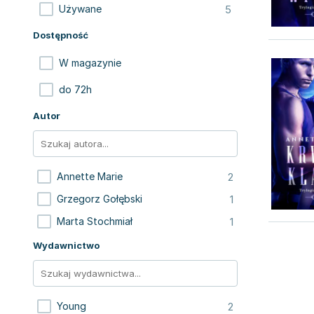
5
Używane
Dostępność
W magazynie
do 72h
Autor
2
Annette Marie
1
Grzegorz Gołębski
1
Marta Stochmiał
Wydawnictwo
2
Young