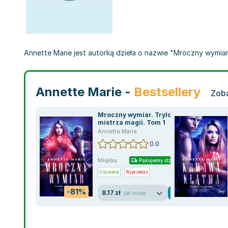
Annette Marie jest autorką dzieła o nazwie "Mroczny wymiar", 
Annette Marie -
Bestsellery
Zoba
Mroczny wymiar. Trylogia
mistrza magii. Tom 1
Annette Marie
0.0
Miękka
Pakujemy dzisiaj
Używana
Wyprzedaż
-81%
8.17 zł
jak nowa