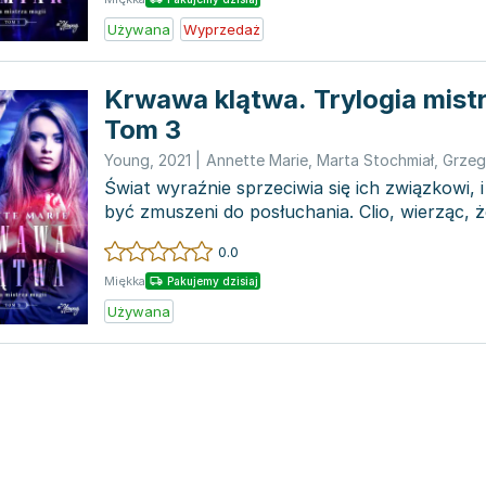
Używana
Wyprzedaż
Krwawa klątwa. Trylogia mistr
Tom 3
Young
,
2021
|
Annette Marie
,
Marta Stochmiał
,
Grzeg
Świat wyraźnie sprzeciwia się ich związkowi,
być zmuszeni do posłuchania. Clio, wierząc, 
powierzone je...
0.0
Miękka
Pakujemy dzisiaj
Używana