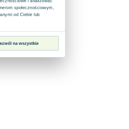
ołecznościowe i analizować
artnerom społecznościowym,
anymi od Ciebie lub
ezwól na wszystkie