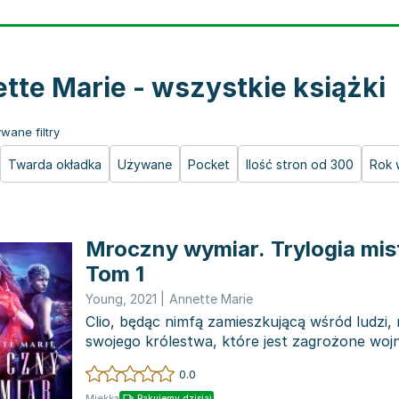
tte Marie - wszystkie książki
wane filtry
Twarda okładka
Używane
Pocket
Ilość stron od 300
Rok 
Mroczny wymiar. Trylogia mist
Tom 1
Young
,
2021
|
Annette Marie
Clio, będąc nimfą zamieszkującą wśród ludzi,
swojego królestwa, które jest zagrożone woj
otrzym...
0.0
Miękka
Pakujemy dzisiaj