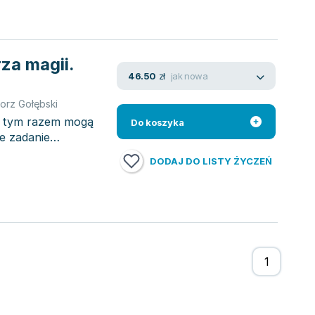
za magii.
jak nowa
46.50
zł
orz Gołębski
 i tym razem mogą
Do koszyka
że zadanie
DODAJ DO LISTY ŻYCZEŃ