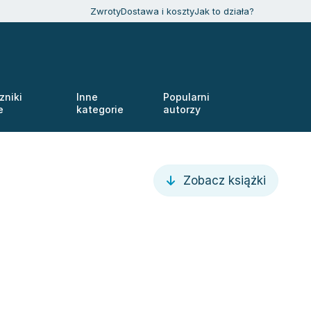
Zwroty
Dostawa i koszty
Jak to działa?
zniki
Inne
Popularni
e
kategorie
autorzy
Zobacz książki