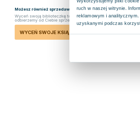
Wykorzystujemy pliki cookie 
ruch w naszej witrynie. Inf
Możesz również sprzedawać ksiązki!
reklamowym i analitycznym. 
Wyceń swoją biblioteczkę teraz. Odkupimy i
odbierzemy od Ciebie sprzedane książki.
uzyskanymi podczas korzysta
WYCEŃ SWOJE KSIĄŻKI