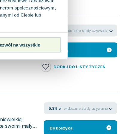
ołecznościowe i analizować
artnerom społecznościowym,
anymi od Ciebie lub
widoczne ślady używania
200.91
zł
wciąga
ezwól na wszystkie
a, gdzie
Do koszyka
DODAJ DO LISTY ŻYCZEŃ
widoczne ślady używania
5.84
zł
iewielkiej
ze swoimi małymi
Do koszyka