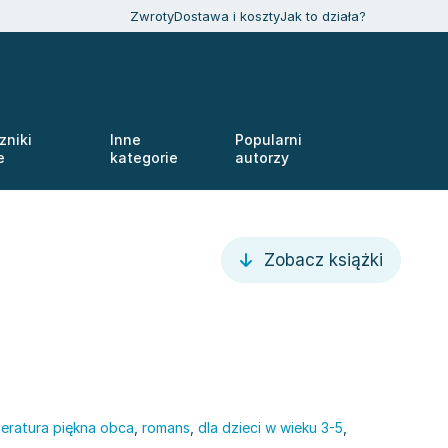
Zwroty
Dostawa i koszty
Jak to działa?
zniki
Inne
Popularni
e
kategorie
autorzy
Zobacz książki
iteratura piękna obca
,
romans
,
dla dzieci w wieku 3-5
,