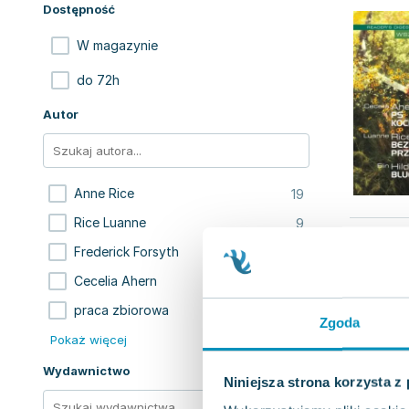
Dostępność
W magazynie
do 72h
Autor
19
Anne Rice
9
Rice Luanne
1
Frederick Forsyth
1
Cecelia Ahern
1
praca zbiorowa
Zgoda
Pokaż więcej
Wydawnictwo
Niniejsza strona korzysta z