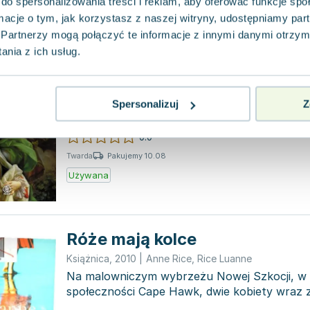
do spersonalizowania treści i reklam, aby oferować funkcje sp
ormacje o tym, jak korzystasz z naszej witryny, udostępniamy p
Partnerzy mogą połączyć te informacje z innymi danymi otrzym
nia z ich usług.
Krzyk w niebiosa
Rebis
,
2011
|
Anne Rice
Osadzona w XVIII-wiecznej Wenecji powieść 
Spersonalizuj
Z
czytelnika w świat pełen namiętności i napięci
śpiewacy kastraci są obiek...
0.0
Pakujemy 10.08
Twarda
Używana
Róże mają kolce
Książnica
,
2010
|
Anne Rice
,
Rice Luanne
Na malowniczym wybrzeżu Nowej Szkocji, w n
społeczności Cape Hawk, dwie kobiety wraz 
córkami odnajdują...