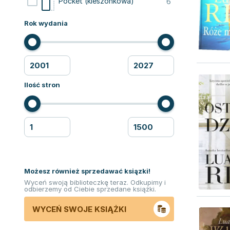
6
Pocket (kieszonkowa)
Rok wydania
Ilość stron
Możesz również sprzedawać ksiązki!
Wyceń swoją biblioteczkę teraz. Odkupimy i
odbierzemy od Ciebie sprzedane książki.
WYCEŃ SWOJE KSIĄŻKI