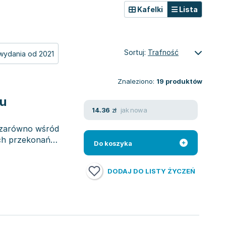
Kafelki
Lista
Sortuj:
Trafność
wydania od 2021
Znaleziono:
19
produktów
tu
jak nowa
14.36
zł
 zarówno wśród
 ich przekonań
Do koszyka
DODAJ DO LISTY ŻYCZEŃ