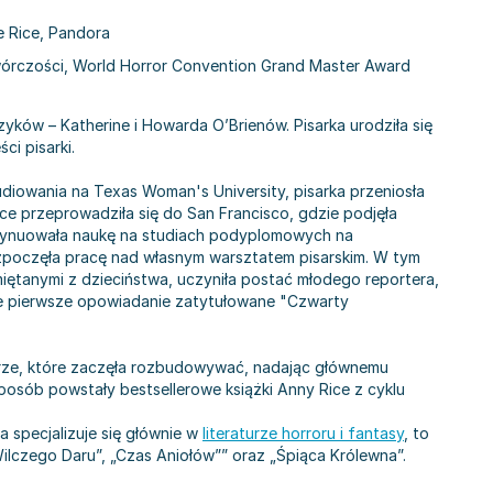
e Rice, Pandora
wórczości, World Horror Convention Grand Master Award
dczyków – Katherine i Howarda O’Brienów. Pisarka urodziła się
ci pisarki.
tudiowania na Texas Woman's University, pisarka przeniosła
e przeprowadziła się do San Francisco, gdzie podjęła
ontynuowała naukę na studiach podyplomowych na
 rozpoczęła pracę nad własnym warsztatem pisarskim. W tym
iętanymi z dzieciństwa, uczyniła postać młodego reportera,
e pierwsze opowiadanie zatytułowane "Czwarty
irze, które zaczęła rozbudowywać, nadając głównemu
sposób powstały bestsellerowe książki Anny Rice z cyklu
 specjalizuje się głównie w
literaturze horroru i fantasy
, to
Wilczego Daru”, „Czas Aniołów”” oraz „Śpiąca Królewna”.