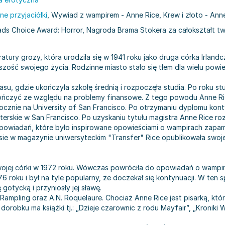
e przyjaciółki
, Wywiad z wampirem - Anne Rice, Krew i złoto - Ann
ds Choice Award: Horror, Nagroda Brama Stokera za całokształt t
eratury grozy, która urodziła się w 1941 roku jako druga córka Irlan
zość swojego życia. Rodzinne miasto stało się tłem dla wielu powieś
asu, gdzie ukończyła szkołę średnią i rozpoczęła studia. Po roku s
okończyć ze względu na problemy finansowe. Z tego powodu Anne Ric
zaocznie na University of San Francisco. Po otrzymaniu dyplomu k
gisterskie w San Francisco. Po uzyskaniu tytułu magistra Anne Rice
 opowiadań, które było inspirowane opowieściami o wampirach zapam
e w magazynie uniwersyteckim "Transfer" Rice opublikowała swoj
swojej córki w 1972 roku. Wówczas powróciła do opowiadań o wamp
6 roku i był na tyle popularny, że doczekał się kontynuacji. W ten 
gotycką i przyniosły jej sławę.
mpling oraz A.N. Roquelaure. Chociaż Anne Rice jest pisarką, która
robku ma książki tj.: „Dzieje czarownic z rodu Mayfair”, „Kroniki 