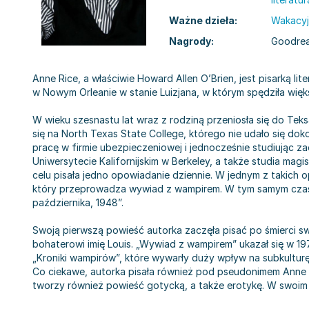
Ważne dzieła:
Wakacyjn
Nagrody:
Goodrea
Anne Rice, a właściwie Howard Allen O’Brien, jest pisarką lit
w Nowym Orleanie w stanie Luizjana, w którym spędziła więks
W wieku szesnastu lat wraz z rodziną przeniosła się do Teks
się na North Texas State College, którego nie udało się d
pracę w firmie ubezpieczeniowej i jednocześnie studiując 
Uniwersytecie Kalifornijskim w Berkeley, a także studia ma
celu pisała jedno opowiadanie dziennie. W jednym z takich
który przeprowadza wywiad z wampirem. W tym samym czasi
października, 1948”.
Swoją pierwszą powieść autorka zaczęła pisać po śmierci 
bohaterowi imię Louis. „Wywiad z wampirem” ukazał się w 197
„Kroniki wampirów”, które wywarły duży wpływ na subkulturę 
Co ciekawe, autorka pisała również pod pseudonimem Anne Ra
tworzy również powieść gotycką, a także erotykę. W swoim do