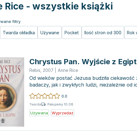
 Rice - wszystkie książki
wane filtry
Twarda okładka
Używane
Pocket
Ilość stron od 300
Rok 
Chrystus Pan. Wyjście z Egip
Rebis
,
2007
|
Anne Rice
Od wieków postać Jezusa budziła ciekawość
badaczy, jak i zwykłych ludzi, niezależnie od
religijnych. A...
0.0
Pakujemy 10.08
Twarda
Używana
Wyprzedaż