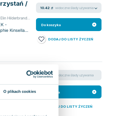
rzystań /
widoczne ślady używania
10.42
zł
Cecylia Ahern / Luanne Rice / Elin Hilderbrand
,
Cecelia Ahern
,
Elin Hilderbrand
,
Anne Rice
,
Rice Lu
K -
Do koszyka
ie Kinsella
DODAJ DO LISTY ŻYCZEŃ
widoczne ślady używania
42.64
zł
 do swojej
tytuł
O plikach cookies
Do koszyka
DODAJ DO LISTY ŻYCZEŃ