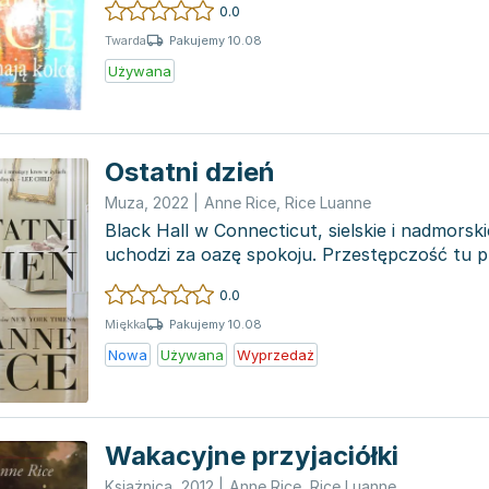
0.0
Pakujemy 10.08
Twarda
Używana
Ostatni dzień
Muza
,
2022
|
Anne Rice
,
Rice Luanne
Black Hall w Connecticut, sielskie i nadmorsk
uchodzi za oazę spokoju. Przestępczość tu p
istnieje, a...
0.0
Pakujemy 10.08
Miękka
Nowa
Używana
Wyprzedaż
Wakacyjne przyjaciółki
Książnica
,
2012
|
Anne Rice
,
Rice Luanne