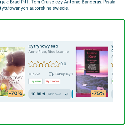
 jak: Brad Pitt, Tom Cruise czy Antonio Banderas. Pisała
tytułowanych autorek na świecie.
Cytrynowy sad
W siódmym nie
Gwiazdy prow
Anne Rice
,
Rice Luanne
domu; Świetlis
Anne Rice
,
Rice
0.0
Miękka
Twarda
Pakujemy 10.08
P
Używana
Wyprzedaż
Używana
Wyprzed
-70%
-75%
10.99 zł
2.26 zł
jak nowa
jak no