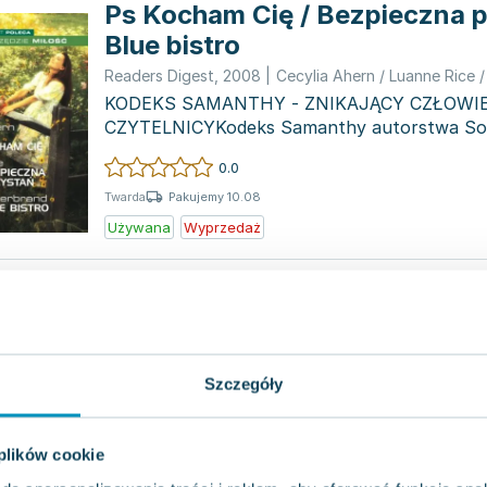
Ps Kocham Cię / Bezpieczna p
Blue bistro
Readers Digest
,
2008
|
KODEKS SAMANTHY - ZNIKAJĄCY CZŁOWIE
CZYTELNICYKodeks Samanthy autorstwa Soph
opowiada historię Samanthy Sweeting, ob...
0.0
Pakujemy 10.08
Twarda
Używana
Wyprzedaż
Książę Lestat
Rebis
,
2015
|
Anne Rice
Anne Rice powraca z imponującym powiewem
słynnej serii "Kroniki wampirów", zdobywając 
Szczegóły
najlepszego horroru 2014 rok...
0.0
Pakujemy 10.08
Miękka
 plików cookie
Używana