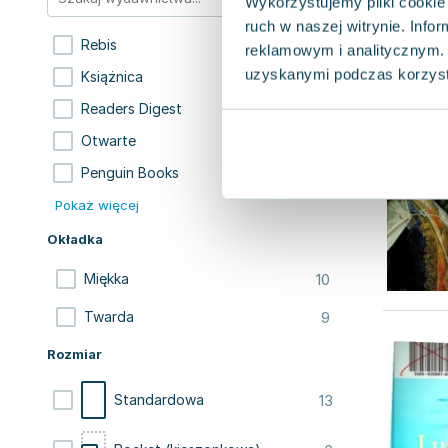
Wykorzystujemy pliki cookie 
ruch w naszej witrynie. Inf
5
Rebis
reklamowym i analitycznym. 
uzyskanymi podczas korzysta
4
Książnica
3
Readers Digest
2
Otwarte
1
Penguin Books
Pokaż więcej
Okładka
10
Miękka
9
Twarda
Rozmiar
13
Standardowa