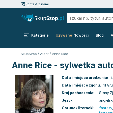
Kontakt z nami
Kategorie
Używane
Nowości
Blog
A
SkupSzop
/
Autor
/
Anne Rice
Anne Rice - sylwetka aut
Data i miejsce urodzenia:
4
Data i miejsce zgonu:
11 Gr
Kraj pochodzenia:
Stany Z
Język:
angielsk
Gatunek literacki:
fantasy
literatu