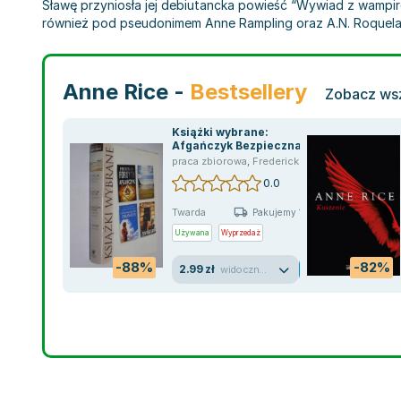
Sławę przyniosła jej debiutancka powieść “Wywiad z wampirem
również pod pseudonimem Anne Rampling oraz A.N. Roquelaur
Anne Rice -
Bestsellery
Zobacz wsz
Książki wybrane:
Afgańczyk Bezpieczna
przystań Posłanniczka
praca zbiorowa
,
Frederick Forsyth
,
Guy Grieve
prawdy Zew natury
0.0
Frederick Forsyth Luanne
Rice Jacqueline Wins
Twarda
Pakujemy 10.08
Używana
Wyprzedaż
-88%
-82%
2.99 zł
widoczne ślady używania