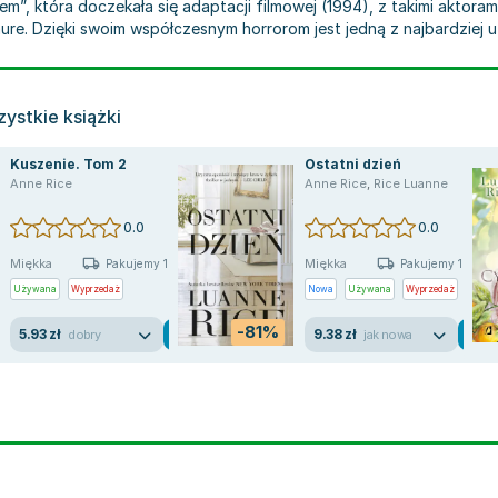
”, która doczekała się adaptacji filmowej (1994), z takimi aktorami
e. Dzięki swoim współczesnym horrorom jest jedną z najbardziej u
ystkie książki
Kuszenie. Tom 2
Ostatni dzień
Anne Rice
Anne Rice
,
Rice Luanne
,
Jacqueline Winspear
,
Anne Rice
,
Rice Luanne
0.0
0.0
Miękka
Miękka
Pakujemy 10.08
Pakujemy 10.08
Używana
Wyprzedaż
Nowa
Używana
Wyprzedaż
-81%
5.93 zł
9.38 zł
dobry
jak nowa