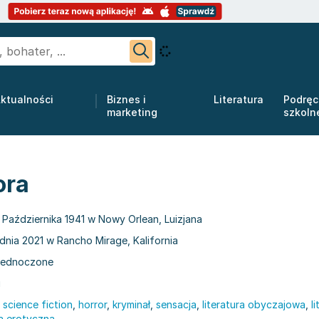
ktualności
Biznes i
Literatura
Podręc
marketing
szkoln
ora
 Października 1941 w Nowy Orlean, Luizjana
udnia 2021 w Rancho Mirage, Kalifornia
jednoczone
i
,
science fiction
,
horror
,
kryminał
,
sensacja
,
literatura obyczajowa
,
l
ra erotyczna