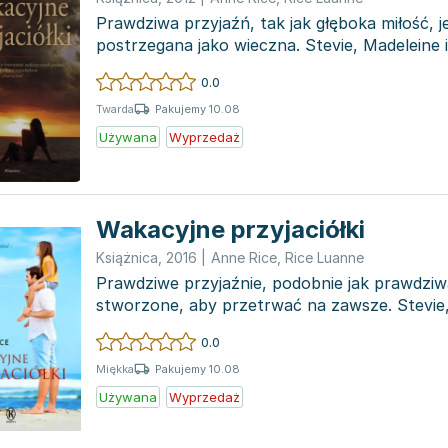
Prawdziwa przyjaźń, tak jak głęboka miłość, j
postrzegana jako wieczna. Stevie, Madeleine
dorosłego...
0.0
Pakujemy 10.08
Twarda
Używana
Wyprzedaż
Wakacyjne przyjaciółki
Książnica
,
2016
|
Anne Rice
,
Rice Luanne
Prawdziwe przyjaźnie, podobnie jak prawdziwa
stworzone, aby przetrwać na zawsze. Stevie,
Emma, będąc nastol...
0.0
Pakujemy 10.08
Miękka
Używana
Wyprzedaż