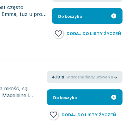
est często
 i Emma, tuż u progu
Do koszyka
DODAJ DO LISTY ŻYCZEŃ
widoczne ślady używania
4.13
zł
 miłość, są
 Madeleine i
Do koszyka
DODAJ DO LISTY ŻYCZEŃ