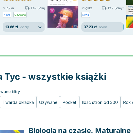
Miękka
Miękka
Pakujemy jutro
Pakujemy 10.08
Nowa
Używana
Nowa
13.66 zł
37.23 zł
dobry
nowa
 Tyc - wszystkie książki
wane filtry
Twarda okładka
Używane
Pocket
Ilość stron od 300
Rok 
Biologia na czasie. Maturalne 