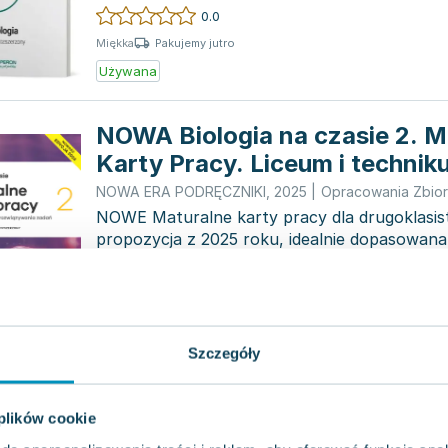
maturzystach, prag...
0.0
Pakujemy jutro
Miękka
Używana
NOWA Biologia na czasie 2. M
Karty Pracy. Liceum i technik
rozszerzony
NOWA ERA PODRĘCZNIKI
,
2025
|
Opracowania Zbio
NOWE Maturalne karty pracy dla drugoklasis
propozycja z 2025 roku, idealnie dopasowan
wytycznych egza...
0.0
Pakujemy 10.08
Miękka
Nowa
Szczegóły
Biologia na czasie. Maturalne 
Klasa 3. Zakres rozszerzony. 
 plików cookie