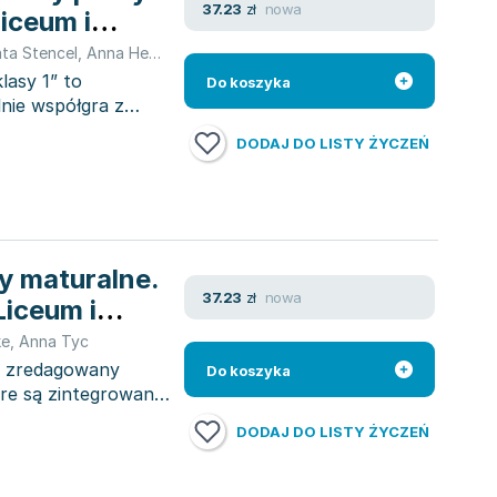
nowa
37.23
zł
iceum i
ta Stencel
,
Anna Helmin
,
Anna Tyc
,
Jolanta Pawłowska
lasy 1” to
Do koszyka
nie współgra z
DODAJ DO LISTY ŻYCZEŃ
cy maturalne.
nowa
37.23
zł
Liceum i
ke
,
Anna Tyc
to zredagowany
Do koszyka
óre są zintegrowane
DODAJ DO LISTY ŻYCZEŃ