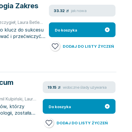
gia Zakres
jak nowa
33.32
zł
zczygieł
,
Laura Betleja
,
Tomasz Falkowski
,
Beata Jakubik
,
Kamil Kulp
o klucz do sukcesu
Do koszyka
wać i przećwiczyć
DODAJ DO LISTY ŻYCZEŃ
ecum
widoczne ślady używania
19.15
zł
il Kulpiński
,
Laura Betleja
,
Monika Zaleska-Szczygieł
,
Tomasz Falko
ów, którzy
Do koszyka
logii, została
DODAJ DO LISTY ŻYCZEŃ