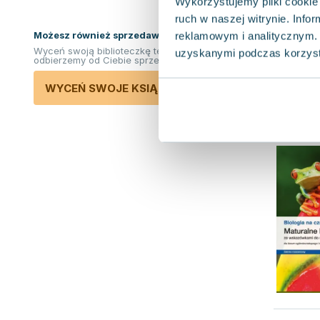
Wykorzystujemy pliki cookie 
ruch w naszej witrynie. Inf
Możesz również sprzedawać ksiązki!
reklamowym i analitycznym. 
Wyceń swoją biblioteczkę teraz. Odkupimy i
uzyskanymi podczas korzysta
odbierzemy od Ciebie sprzedane książki.
WYCEŃ SWOJE KSIĄŻKI