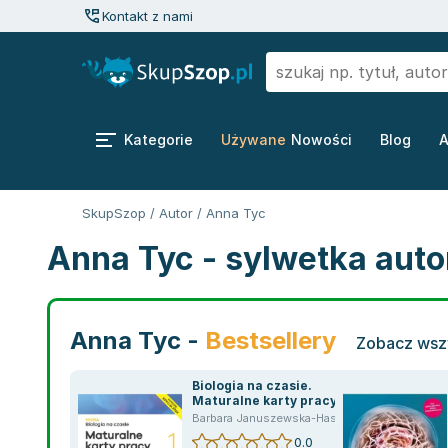
Kontakt z nami
Kategorie
Używane
Nowości
Blog
A
SkupSzop
/
Autor
/
Anna Tyc
Anna Tyc - sylwetka auto
Anna Tyc -
Bestsellery
Zobacz wszy
Biologia na czasie.
Maturalne karty pracy.
Zakres rozszerzony. Klasa
Barbara Januszewska-Hasiec
,
Renata Stencel
1. Liceum i technikum.
0.0