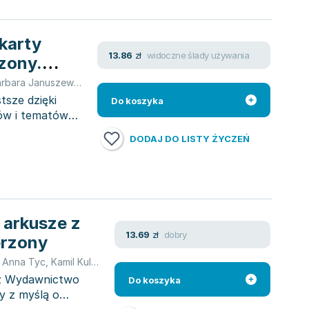
 karty
widoczne ślady używania
13.86
zł
rzony.
bara Januszewska-Hasiec
,
Anna Tyc
tsze dzięki
Do koszyka
ów i tematów
DODAJ DO LISTY ŻYCZEŃ
 arkusze z
dobry
13.69
zł
erzony
,
Anna Tyc
,
Kamil Kulpiński
,
praca zbiorowa
,
opracowanie zbiorowe
zez Wydawnictwo
Do koszyka
y z myślą o