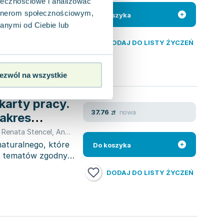
ołecznościowe i analizować
 Kaczmarek
artnerom społecznościowym,
Oto zredagowany
Do koszyka
terpretowania
anymi od Ciebie lub
DODAJ DO LISTY ŻYCZEŃ
ezwól na wszystkie
karty pracy.
nowa
37.76
zł
Zakres
,
Renata Stencel
,
Anna Tyc
,
praca zbiorowa
aturalnego, które
Do koszyka
 i tematów zgodnych
DODAJ DO LISTY ŻYCZEŃ