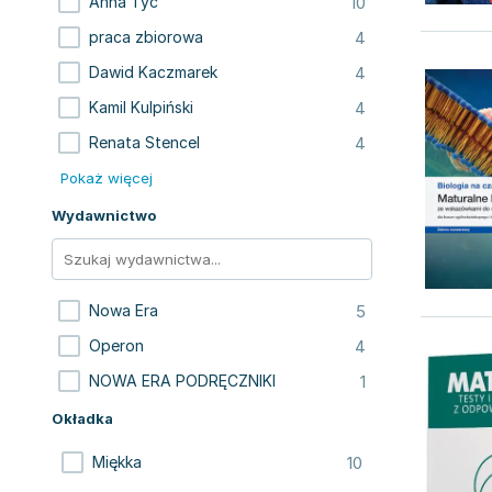
10
Anna Tyc
4
praca zbiorowa
4
Dawid Kaczmarek
4
Kamil Kulpiński
4
Renata Stencel
Pokaż więcej
Wydawnictwo
5
Nowa Era
4
Operon
1
NOWA ERA PODRĘCZNIKI
Okładka
10
Miękka