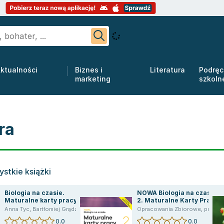
ktualności
Biznes i
Literatura
Podręc
marketing
szkoln
ra
stkie książki
Biologia na czasie.
NOWA Biologia na czasie
Maturalne karty pracy.
2. Maturalne Karty Pracy.
Klasa 3. Zakres
Liceum i technikum.
,
Anna Helmin
Anna Tyc
,
Bartłomiej Grądzki
,
Anna Tyc
,
Jolanta Pawłowska
,
Dawid Kaczmarek
Opracowania Zbiorowe
,
praca zbiorowa
rozszerzony. Liceum i
Zakres rozszerzony
0.0
0.0
technikum