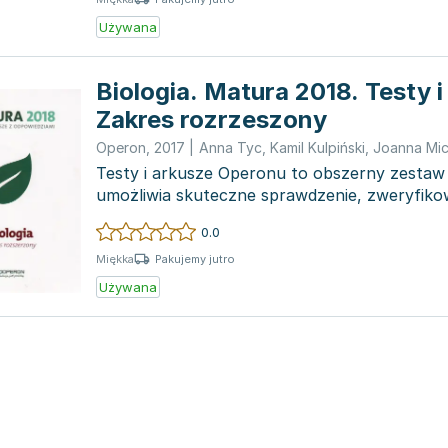
Używana
Biologia. Matura 2018. Testy i
Zakres rozrzeszony
Operon
,
2017
|
Anna Tyc
,
Kamil Kulpiński
,
Joanna Mic
Testy i arkusze Operonu to obszerny zestaw
umożliwia skuteczne sprawdzenie, zweryfiko
utrwalenie wiedzy p...
0.0
Pakujemy jutro
Miękka
Używana