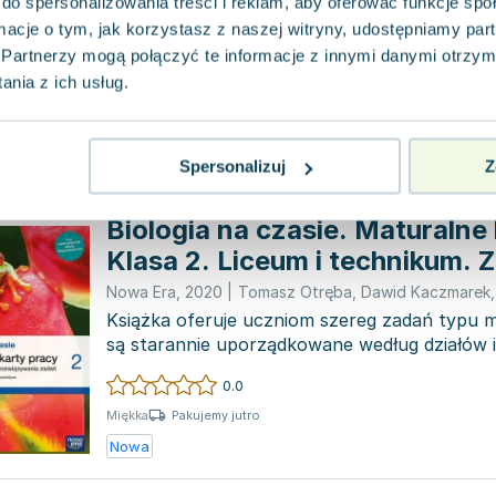
technikum
do spersonalizowania treści i reklam, aby oferować funkcje sp
Nowa Era
,
2021
|
Anna Tyc
,
Bartłomiej Grądzki
,
Dawid
ormacje o tym, jak korzystasz z naszej witryny, udostępniamy p
Zamieszczony tekst jest w języku polskim. 
opis:Książka rozwija kluczową umiejętność in
Partnerzy mogą połączyć te informacje z innymi danymi otrzym
poleceń dzięki...
nia z ich usług.
0.0
Pakujemy jutro
Miękka
Nowa
Używana
Spersonalizuj
Z
Biologia na czasie. Maturalne 
Klasa 2. Liceum i technikum. 
rozszerzony
Nowa Era
,
2020
|
Tomasz Otręba
,
Dawid Kaczmarek
Książka oferuje uczniom szereg zadań typu m
są starannie uporządkowane według działów
z podręc...
0.0
Pakujemy jutro
Miękka
Nowa