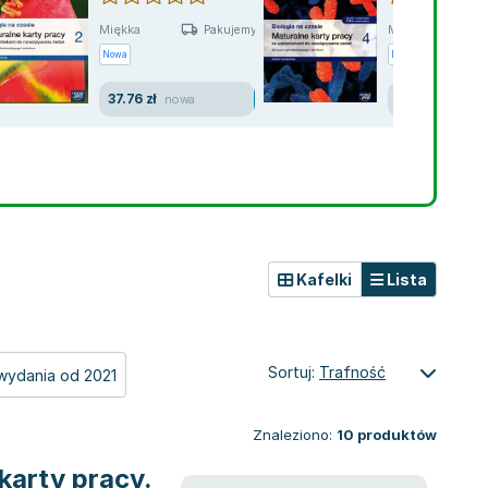
Miękka
Miękka
Pakujemy jutro
Nowa
Nowa
37.76 zł
37.23 zł
nowa
nowa
Kafelki
Lista
Sortuj:
Trafność
wydania od 2021
Znaleziono:
10
produktów
karty pracy.