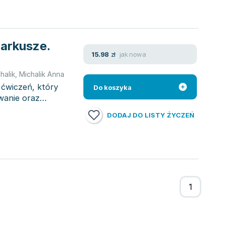
 arkusze.
jak nowa
15.98
zł
halik
,
Michalik Anna
 ćwiczeń, który
Do koszyka
wanie oraz
DODAJ DO LISTY ŻYCZEŃ