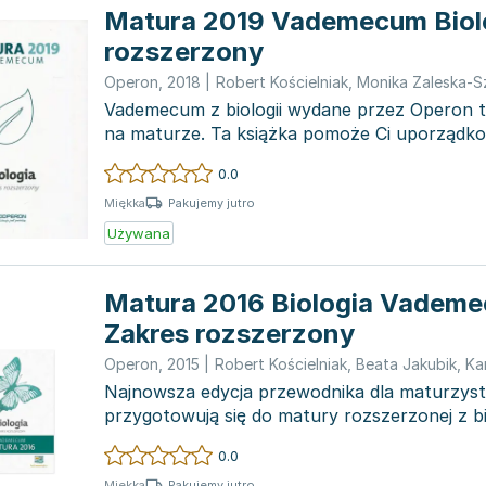
Matura 2019 Vademecum Biolo
rozszerzony
Operon
,
2018
|
Robert Kościelniak
,
Monika Zaleska-S
Vademecum z biologii wydane przez Operon t
na maturze. Ta książka pomoże Ci uporządko
wiedzę zg...
0.0
Pakujemy jutro
Miękka
Używana
Matura 2016 Biologia Vadem
Zakres rozszerzony
Operon
,
2015
|
Robert Kościelniak
,
Beata Jakubik
,
Kam
Najnowsza edycja przewodnika dla maturzyst
przygotowują się do matury rozszerzonej z bio
starannie dopasow...
0.0
Pakujemy jutro
Miękka