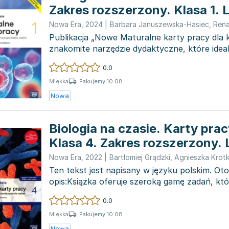
Zakres rozszerzony. Klasa 1. L
technikum.
Nowa Era
,
2024
|
Barbara Januszewska-Hasiec
,
Rena
Publikacja „Nowe Maturalne karty pracy dla k
znakomite narzędzie dydaktyczne, które ideal
podręcznikiem „N...
0.0
Pakujemy 10.08
Miękka
Nowa
Biologia na czasie. Karty pra
Klasa 4. Zakres rozszerzony. 
technikum
Nowa Era
,
2022
|
Bartłomiej Grądzki
,
Agnieszka Krot
Ten tekst jest napisany w języku polskim. O
opis:Książka oferuje szeroką gamę zadań, kt
z podręcz...
0.0
Pakujemy 10.08
Miękka
Nowa