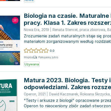
Biologia na czasie. Maturalne
pracy. Klasa 1. Zakres rozsze
Liceum i technikum
Nowa Era
,
2019
|
Renata Stencel
,
praca zbiorowa
,
Bar
Zrozumienie zadań maturalnych staje się pros
materiałom zorganizowanym według rozdział
podręcznika, co poma...
0.0
Pakujemy jutro
Miękka
Używana
Matura 2023. Biologia. Testy i
odpowiedziami. Zakres rozsz
Operon
,
2021
|
Dawid Kaczmarek
,
Roksana Skrzycka
"Testy i arkusze z biologii" opracowane pr
Operon to nieoceniony zbiór zadań stworzon