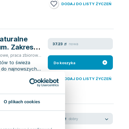
DODAJ DO LISTY ŻYCZEŃ
aturalne
nowa
37.23
zł
um. Zakres
rowe
,
praca zbiorowa
,
Anna Tyc
,
Dawid Kaczmarek
,
Renata Stencel
tów to świeża
Do koszyka
a do najnowszych
DODAJ DO LISTY ŻYCZEŃ
O plikach cookies
karty pracy.
dobry
13.66
zł
Liceum i