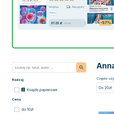
Miękka
Pakujemy 10.08
Nowa
-57%
37.23 zł
nowa
Anna
Często uży
Rodzaj
Do 20zł
Książki papierowe
Cena
do 10zł