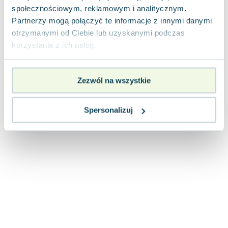
Joseph Murphy
społecznościowym, reklamowym i analitycznym.
Partnerzy mogą połączyć te informacje z innymi danymi
Jan Sztaudynger
otrzymanymi od Ciebie lub uzyskanymi podczas
Aleksander Puszkin
korzystania z ich usług.
Oscar Wilde
Małgorzata Ohme
Maddie Ziegler
Zezwól na wszystkie
Leszek Czarnecki
Joanna Racewicz
Spersonalizuj
Maria Seweryn
Janina Zającówna
Eric Helms
Anna Prus (oprac.)
Nela Mała Reporterka
Agnieszka Maciąg
Barbara Wrzesińska
Terry Pratchett
Virginia Woolf