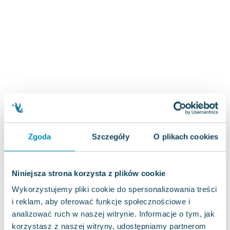
Zygmunt Freud
Agata Passent
Michel Moran
Maciej Orłoś
Jo Nesbo
Katarzyna Miller
Antoine de Saint Exupery
Lew Tołstoj
Mark Twain
Marcin Meller
Zgoda
Szczegóły
O plikach cookies
Paulina Młynarska
ks. Piotr Pawlukiewicz
Jarosław Sokołowski
Niniejsza strona korzysta z plików cookie
Piotr Latocha
Wykorzystujemy pliki cookie do spersonalizowania treści
Michael Scott
i reklam, aby oferować funkcje społecznościowe i
Piotr Semka
analizować ruch w naszej witrynie. Informacje o tym, jak
Jarosław Iwaszkiewicz
korzystasz z naszej witryny, udostępniamy partnerom