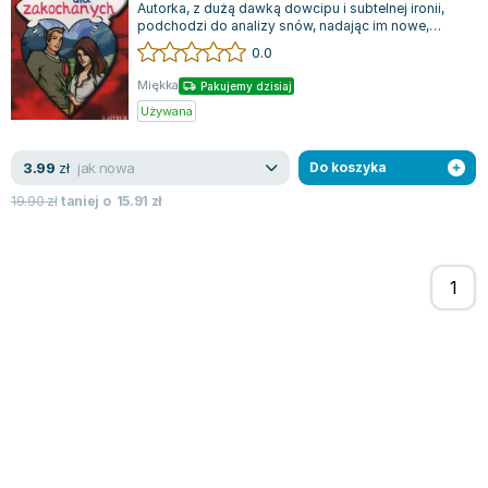
Autorka, z dużą dawką dowcipu i subtelnej ironii,
Zygmunt Freud
podchodzi do analizy snów, nadając im nowe,
nieoczywiste znaczenia.
Agata Passent
0.0
Michel Moran
Miękka
Pakujemy dzisiaj
Maciej Orłoś
Używana
Jo Nesbo
Katarzyna Miller
jak nowa
3.99
zł
Do koszyka
Antoine de Saint Exupery
19.90
zł
taniej o
15.91
zł
Lew Tołstoj
Mark Twain
Marcin Meller
Paulina Młynarska
ks. Piotr Pawlukiewicz
Jarosław Sokołowski
Piotr Latocha
Michael Scott
Piotr Semka
Jarosław Iwaszkiewicz