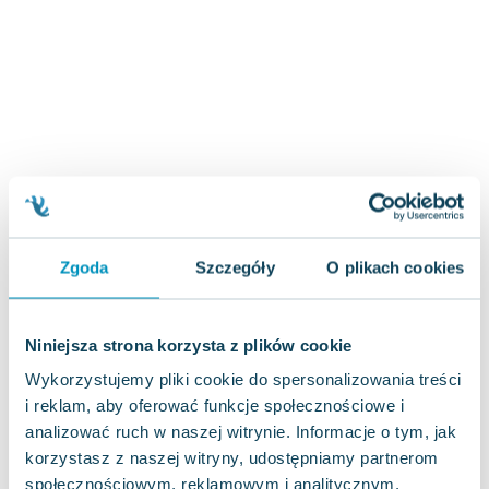
Joseph Murphy
Jan Sztaudynger
Aleksander Puszkin
Oscar Wilde
Małgorzata Ohme
Maddie Ziegler
Leszek Czarnecki
Joanna Racewicz
Maria Seweryn
Zgoda
Szczegóły
O plikach cookies
Janina Zającówna
Eric Helms
Anna Prus (oprac.)
Niniejsza strona korzysta z plików cookie
Nela Mała Reporterka
Wykorzystujemy pliki cookie do spersonalizowania treści
Agnieszka Maciąg
i reklam, aby oferować funkcje społecznościowe i
Barbara Wrzesińska
analizować ruch w naszej witrynie. Informacje o tym, jak
Terry Pratchett
korzystasz z naszej witryny, udostępniamy partnerom
Virginia Woolf
społecznościowym, reklamowym i analitycznym.