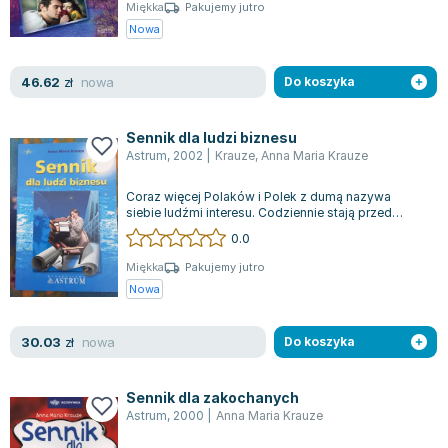
Książki: Psychologia, motywacja
Nauki historyczne - książki
Dan Brown
Miękka
Pakujemy jutro
Książki o naukach politycznych dla studentów
Bolesław Prus
Nowa
Książki do nauk przyrodniczych dla studentów
Clive Cussler
Książki do nauk społecznych dla studentów
Wanda Chotomska
nowa
46.62
zł
Do koszyka
Książki do nauk ścisłych dla studentów
Józef Ignacy Kraszewski
Prawo - książki dla studentów
Clive Staples Lewis
Sennik dla ludzi biznesu
Technologia żywności - książki
Martyna Wojciechowska
Astrum
,
2002
|
Krauze
,
Anna Maria Krauze
Zarządzanie i marketing - książki
Melissa De la Cruz
Coraz więcej Polaków i Polek z dumą nazywa
Nauka języków obcych - książki
Blanka Lipińska
siebie ludźmi interesu. Codziennie stają przed
lustrem, by przypomnieć sobie, kim są. P...
Podręczniki dla nauczycieli - metodyka
Jaś Kapela
0.0
Repetytoria, testy i materiały pomocnicze
Agatha Christie
Miękka
Pakujemy jutro
Witold Gadowski
Nowa
Jan Pietrzak
Marcin Kowalczyk
nowa
30.03
zł
Do koszyka
Piotr Zychowicz
Joanna Jabłczyńska
Sennik dla zakochanych
Piotr Kościelny
Astrum
,
2000
|
Anna Maria Krauze
Jan Piński