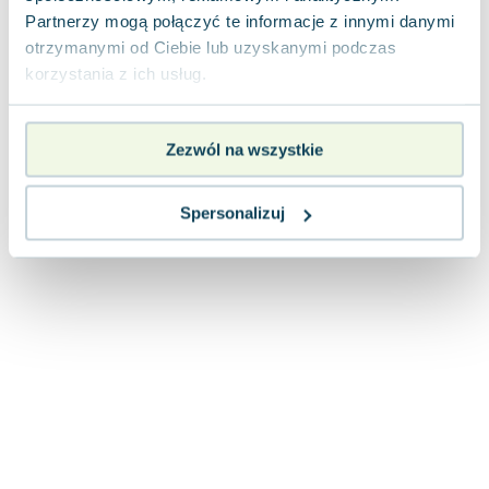
Lorraine Warren
Partnerzy mogą połączyć te informacje z innymi danymi
Ajahn Brahm
otrzymanymi od Ciebie lub uzyskanymi podczas
Lucinda Riley
korzystania z ich usług.
Jacek Walkiewicz
Zezwól na wszystkie
Spersonalizuj