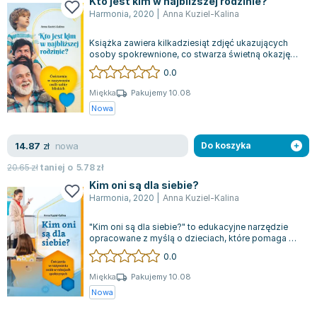
Kto jest kim w najbliższej rodzinie?
Joseph Murphy
Harmonia
,
2020
|
Anna Kuziel-Kalina
Jan Sztaudynger
Książka zawiera kilkadziesiąt zdjęć ukazujących
Aleksander Puszkin
osoby spokrewnione, co stwarza świetną okazję
Oscar Wilde
do nauki dla dzieci. Każda fotografi...
0.0
Małgorzata Ohme
Miękka
Pakujemy 10.08
Maddie Ziegler
Nowa
Leszek Czarnecki
Joanna Racewicz
nowa
14.87
zł
Do koszyka
Maria Seweryn
20.65
zł
taniej o
5.78
zł
Janina Zającówna
Kim oni są dla siebie?
Eric Helms
Harmonia
,
2020
|
Anna Kuziel-Kalina
Anna Prus (oprac.)
"Kim oni są dla siebie?" to edukacyjne narzędzie
Nela Mała Reporterka
opracowane z myślą o dzieciach, które pomaga w
Agnieszka Maciąg
nauce i utrwalaniu nazw relacji mi...
0.0
Barbara Wrzesińska
Miękka
Pakujemy 10.08
Terry Pratchett
Nowa
Virginia Woolf