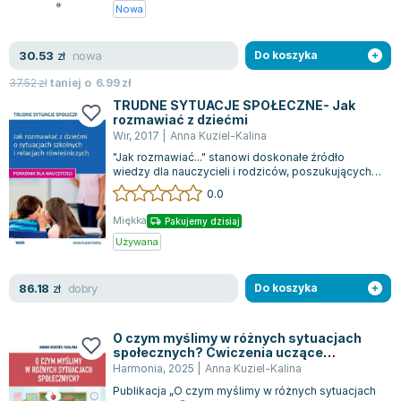
Książki: Psychologia, motywacja
Nauki historyczne - książki
Dan Brown
Nowa
Książki o naukach politycznych dla studentów
Bolesław Prus
Książki do nauk przyrodniczych dla studentów
Clive Cussler
nowa
30.53
zł
Do koszyka
Książki do nauk społecznych dla studentów
Wanda Chotomska
37.52
zł
taniej o
6.99
zł
Książki do nauk ścisłych dla studentów
Józef Ignacy Kraszewski
TRUDNE SYTUACJE SPOŁECZNE- Jak
Prawo - książki dla studentów
Clive Staples Lewis
rozmawiać z dziećmi
Wir
,
2017
|
Anna Kuziel-Kalina
Technologia żywności - książki
Martyna Wojciechowska
"Jak rozmawiać..." stanowi doskonałe źródło
Zarządzanie i marketing - książki
Melissa De la Cruz
wiedzy dla nauczycieli i rodziców, poszukujących
Nauka języków obcych - książki
Blanka Lipińska
wsparcia w stawianiu czoła wyzwaniom...
0.0
Podręczniki dla nauczycieli - metodyka
Jaś Kapela
Miękka
Pakujemy dzisiaj
Repetytoria, testy i materiały pomocnicze
Agatha Christie
Używana
Witold Gadowski
Jan Pietrzak
dobry
86.18
zł
Do koszyka
Marcin Kowalczyk
Piotr Zychowicz
O czym myślimy w różnych sytuacjach
Joanna Jabłczyńska
społecznych? Ćwiczenia uczące
przyjmowania perspektywy i budowania
Harmonia
,
2025
|
Anna Kuziel-Kalina
Piotr Kościelny
wypowiedzi
Publikacja „O czym myślimy w różnych sytuacjach
Jan Piński