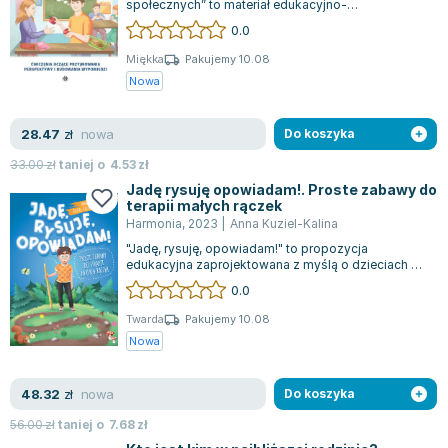
społecznych” to materiał edukacyjno-
Zygmunt Freud
terapeutyczny przeznaczony dla dzieci, które m...
0.0
Agata Passent
Miękka
Pakujemy 10.08
Michel Moran
Nowa
Maciej Orłoś
Jo Nesbo
nowa
28.47
zł
Do koszyka
Katarzyna Miller
33.00
zł
taniej o
4.53
zł
Antoine de Saint Exupery
Jadę rysuję opowiadam!. Proste zabawy do
Lew Tołstoj
terapii małych rączek
Harmonia
,
2023
|
Anna Kuziel-Kalina
Mark Twain
"Jadę, rysuję, opowiadam!" to propozycja
Marcin Meller
edukacyjna zaprojektowana z myślą o dzieciach w
Paulina Młynarska
wieku przedszkolnym. Składa się z dwóch c...
0.0
ks. Piotr Pawlukiewicz
Twarda
Pakujemy 10.08
Jarosław Sokołowski
Nowa
Piotr Latocha
Michael Scott
nowa
48.32
zł
Do koszyka
Piotr Semka
56.00
zł
taniej o
7.68
zł
Jarosław Iwaszkiewicz