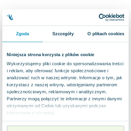
Joseph Murphy
Jan Sztaudynger
Aleksander Puszkin
Oscar Wilde
Zgoda
Szczegóły
O plikach cookies
Małgorzata Ohme
Maddie Ziegler
Leszek Czarnecki
Niniejsza strona korzysta z plików cookie
Joanna Racewicz
Wykorzystujemy pliki cookie do spersonalizowania treści
Maria Seweryn
i reklam, aby oferować funkcje społecznościowe i
Janina Zającówna
analizować ruch w naszej witrynie. Informacje o tym, jak
Eric Helms
korzystasz z naszej witryny, udostępniamy partnerom
Anna Prus (oprac.)
społecznościowym, reklamowym i analitycznym.
Nela Mała Reporterka
Partnerzy mogą połączyć te informacje z innymi danymi
Agnieszka Maciąg
otrzymanymi od Ciebie lub uzyskanymi podczas
Barbara Wrzesińska
korzystania z ich usług.
Terry Pratchett
Virginia Woolf