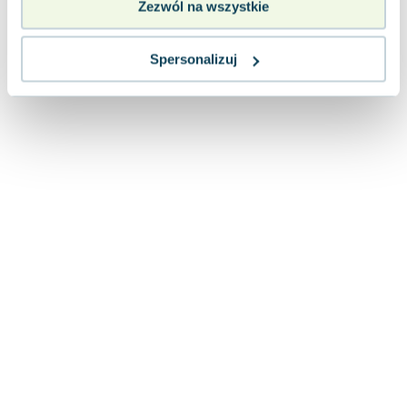
Zezwól na wszystkie
Lorraine Warren
Ajahn Brahm
Lucinda Riley
Spersonalizuj
Jacek Walkiewicz