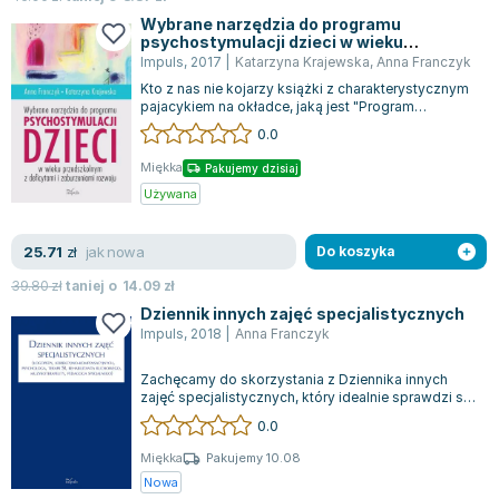
Joseph Murphy
Wybrane narzędzia do programu
psychostymulacji dzieci w wieku
Jan Sztaudynger
przedszkolnym z deficytami i
Impuls
,
2017
|
Katarzyna Krajewska
,
Anna Franczyk
Aleksander Puszkin
zaburzeniami rozwoju
Kto z nas nie kojarzy książki z charakterystycznym
Oscar Wilde
pajacykiem na okładce, jaką jest "Program
psychostymulacji dzieci w wieku przed...
Małgorzata Ohme
0.0
Maddie Ziegler
Miękka
Pakujemy dzisiaj
Leszek Czarnecki
Używana
Joanna Racewicz
Maria Seweryn
jak nowa
25.71
zł
Do koszyka
Janina Zającówna
39.80
zł
taniej o
14.09
zł
Eric Helms
Dziennik innych zajęć specjalistycznych
Anna Prus (oprac.)
Impuls
,
2018
|
Anna Franczyk
Nela Mała Reporterka
Zachęcamy do skorzystania z Dziennika innych
Agnieszka Maciąg
zajęć specjalistycznych, który idealnie sprawdzi się
w nowym roku pracy dla logopedów...
Barbara Wrzesińska
0.0
Terry Pratchett
Miękka
Pakujemy 10.08
Virginia Woolf
Nowa