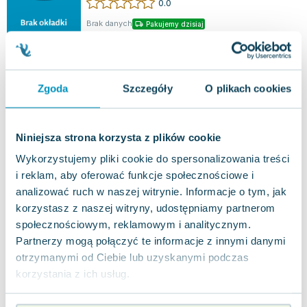
0.0
Brak danych
Pakujemy dzisiaj
Używana
Wyprzedaż
dobry
6.54
zł
Do koszyka
Zgoda
Szczegóły
O plikach cookies
23.99
zł
taniej o
17.45
zł
Skarbiec nauczyciela terapeuty na bazie
własnych doświadczeń z pracy
Niniejsza strona korzysta z plików cookie
Impuls
,
2019
|
Katarzyna Krajewska
,
Anna Franczyk
Proces nauki u małego dziecka, w tym również
Wykorzystujemy pliki cookie do spersonalizowania treści
dzieci z specjalnymi potrzebami edukacyjnymi,
i reklam, aby oferować funkcje społecznościowe i
opiera się na zdobywaniu wiedzy, rozwij...
0.0
analizować ruch w naszej witrynie. Informacje o tym, jak
Miękka
Pakujemy dzisiaj
korzystasz z naszej witryny, udostępniamy partnerom
Używana
społecznościowym, reklamowym i analitycznym.
Partnerzy mogą połączyć te informacje z innymi danymi
jak nowa
48.62
zł
Do koszyka
otrzymanymi od Ciebie lub uzyskanymi podczas
korzystania z ich usług.