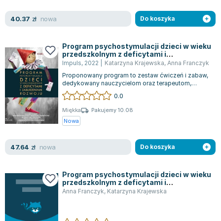
Lorraine Warren
Ajahn Brahm
nowa
40.37
zł
Do koszyka
Lucinda Riley
Jacek Walkiewicz
Program psychostymulacji dzieci w wieku
przedszkolnym z deficytami i
zaburzeniami rozwoju
Impuls
,
2022
|
Katarzyna Krajewska
,
Anna Franczyk
Proponowany program to zestaw ćwiczeń i zabaw,
dedykowany nauczycielom oraz terapeutom,
którzy pracują z dziećmi o specyficznych p...
0.0
Miękka
Pakujemy 10.08
Nowa
nowa
47.64
zł
Do koszyka
Program psychostymulacji dzieci w wieku
przedszkolnym z deficytami i
zaburzeniami rozwoju
Anna Franczyk
,
Katarzyna Krajewska