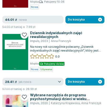
Książki: Psychologia, motywacja
Nauki historyczne - książki
Dan Brown
Miękka
Pakujemy 10.08
Książki o naukach politycznych dla studentów
Bolesław Prus
Nowa
Książki do nauk przyrodniczych dla studentów
Clive Cussler
Książki do nauk społecznych dla studentów
Wanda Chotomska
nowa
46.01
zł
Do koszyka
Książki do nauk ścisłych dla studentów
Józef Ignacy Kraszewski
54.00
zł
taniej o
7.99
zł
Prawo - książki dla studentów
Clive Staples Lewis
Dziennik indywidualnych zajęć
rewalidacyjnych
Technologia żywności - książki
Martyna Wojciechowska
Impuls
,
2023
|
Anna Franczyk
Zarządzanie i marketing - książki
Melissa De la Cruz
Na nowy rok szczególnie polecamy „Dziennik
Nauka języków obcych - książki
Blanka Lipińska
indywidualnych zajęć rewalidacyjnych”, który jest
niezwykle przydatnym narzędziem dla p...
Podręczniki dla nauczycieli - metodyka
Jaś Kapela
0.0
Repetytoria, testy i materiały pomocnicze
Agatha Christie
Miękka
Pakujemy dzisiaj
Witold Gadowski
Nowa
Używana
Jan Pietrzak
Marcin Kowalczyk
jak nowa
28.41
zł
Do koszyka
Piotr Zychowicz
57.00
zł
taniej o
28.59
zł
Joanna Jabłczyńska
Wybrane narzędzia do programu
psychostymulacji dzieci w wieku
Piotr Kościelny
przedszkolnym z deficytami i
Impuls
,
2020
|
Katarzyna Krajewska
,
Anna Franczyk
Jan Piński
zaburzeniami rozwoju