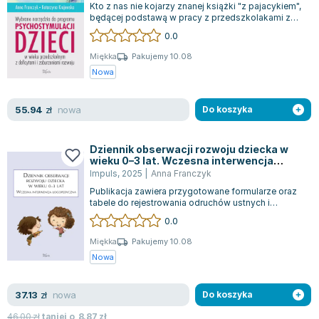
Kto z nas nie kojarzy znanej książki "z pajacykiem",
Zygmunt Freud
będącej podstawą w pracy z przedszkolakami z
deficytami rozwojowymi? Ten podr...
Agata Passent
0.0
Michel Moran
Miękka
Pakujemy 10.08
Maciej Orłoś
Nowa
Jo Nesbo
Katarzyna Miller
nowa
55.94
zł
Do koszyka
Antoine de Saint Exupery
Lew Tołstoj
Dziennik obserwacji rozwoju dziecka w
wieku 0–3 lat. Wczesna interwencja
Mark Twain
logopedyczna
Impuls
,
2025
|
Anna Franczyk
Marcin Meller
Publikacja zawiera przygotowane formularze oraz
Paulina Młynarska
tabele do rejestrowania odruchów ustnych i
twarzowych, konstrukcji aparatu mowy, n...
ks. Piotr Pawlukiewicz
0.0
Jarosław Sokołowski
Miękka
Pakujemy 10.08
Piotr Latocha
Nowa
Michael Scott
Piotr Semka
nowa
37.13
zł
Do koszyka
Jarosław Iwaszkiewicz
46.00
zł
taniej o
8.87
zł