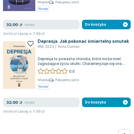
Książki: Psychologia, motywacja
Nauki historyczne - książki
Dan Brown
Miękka
Pakujemy jutro
Książki o naukach politycznych dla studentów
Bolesław Prus
Nowa
Książki do nauk przyrodniczych dla studentów
Clive Cussler
Książki do nauk społecznych dla studentów
Wanda Chotomska
nowa
32.00
zł
Do koszyka
Książki do nauk ścisłych dla studentów
Józef Ignacy Kraszewski
39.99
zł
taniej o
7.99
zł
Prawo - książki dla studentów
Clive Staples Lewis
Depresja. Jak pokonać śmiertelny smutek
Technologia żywności - książki
Martyna Wojciechowska
RM
,
2023
|
Anna Duman
Zarządzanie i marketing - książki
Melissa De la Cruz
Depresja to poważna choroba, która może mieć
Nauka języków obcych - książki
Blanka Lipińska
zagrażające życiu skutki. Charakteryzuje się ona
m.in. obniżonym nastrojem, przewlekł...
Podręczniki dla nauczycieli - metodyka
Jaś Kapela
0.0
Repetytoria, testy i materiały pomocnicze
Agatha Christie
Miękka
Pakujemy jutro
Witold Gadowski
Nowa
Jan Pietrzak
Marcin Kowalczyk
nowa
32.00
zł
Do koszyka
Piotr Zychowicz
39.99
zł
taniej o
7.99
zł
Joanna Jabłczyńska
Piotr Kościelny
Jan Piński