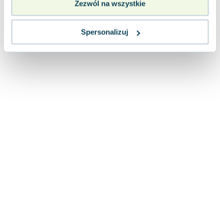
Zezwól na wszystkie
Lorraine Warren
Ajahn Brahm
Lucinda Riley
Spersonalizuj
Jacek Walkiewicz