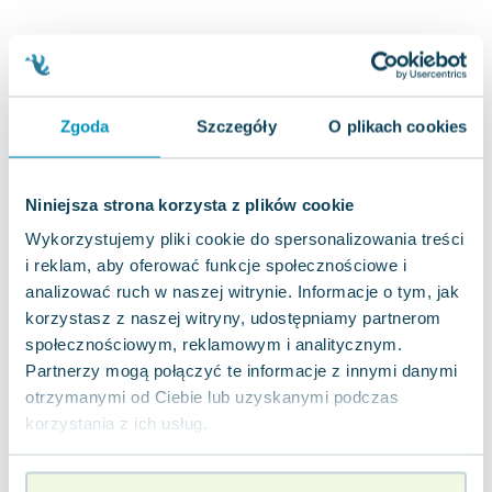
Joseph Murphy
Jan Sztaudynger
Aleksander Puszkin
Oscar Wilde
Zgoda
Szczegóły
O plikach cookies
Małgorzata Ohme
Maddie Ziegler
Leszek Czarnecki
Niniejsza strona korzysta z plików cookie
Joanna Racewicz
Wykorzystujemy pliki cookie do spersonalizowania treści
Maria Seweryn
i reklam, aby oferować funkcje społecznościowe i
Janina Zającówna
analizować ruch w naszej witrynie. Informacje o tym, jak
Eric Helms
korzystasz z naszej witryny, udostępniamy partnerom
Anna Prus (oprac.)
społecznościowym, reklamowym i analitycznym.
Nela Mała Reporterka
Partnerzy mogą połączyć te informacje z innymi danymi
Agnieszka Maciąg
otrzymanymi od Ciebie lub uzyskanymi podczas
Barbara Wrzesińska
korzystania z ich usług.
Terry Pratchett
Virginia Woolf