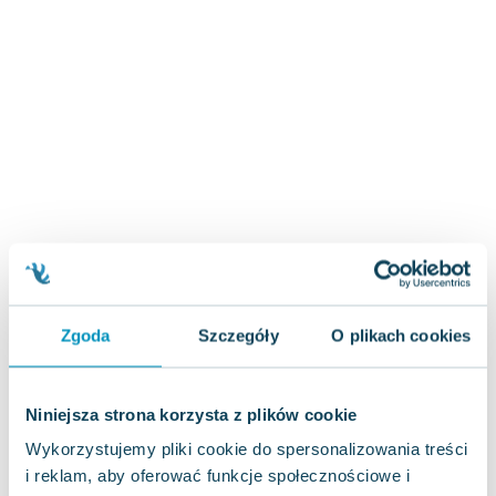
Zygmunt Freud
Agata Passent
Michel Moran
Maciej Orłoś
Jo Nesbo
Katarzyna Miller
Antoine de Saint Exupery
Lew Tołstoj
Mark Twain
Marcin Meller
Paulina Młynarska
Zgoda
Szczegóły
O plikach cookies
ks. Piotr Pawlukiewicz
Jarosław Sokołowski
Piotr Latocha
Niniejsza strona korzysta z plików cookie
Michael Scott
Wykorzystujemy pliki cookie do spersonalizowania treści
Piotr Semka
i reklam, aby oferować funkcje społecznościowe i
Jarosław Iwaszkiewicz