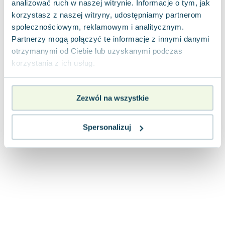
analizować ruch w naszej witrynie. Informacje o tym, jak
Joseph Murphy
korzystasz z naszej witryny, udostępniamy partnerom
Jan Sztaudynger
społecznościowym, reklamowym i analitycznym.
Aleksander Puszkin
Partnerzy mogą połączyć te informacje z innymi danymi
Oscar Wilde
otrzymanymi od Ciebie lub uzyskanymi podczas
Małgorzata Ohme
korzystania z ich usług.
Maddie Ziegler
Leszek Czarnecki
Zezwól na wszystkie
Joanna Racewicz
Maria Seweryn
Janina Zającówna
Spersonalizuj
Eric Helms
Anna Prus (oprac.)
Nela Mała Reporterka
Agnieszka Maciąg
Barbara Wrzesińska
Terry Pratchett
Virginia Woolf