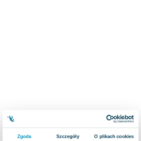
Zygmunt Freud
Agata Passent
Michel Moran
Maciej Orłoś
Jo Nesbo
Katarzyna Miller
Antoine de Saint Exupery
Lew Tołstoj
Mark Twain
Marcin Meller
Paulina Młynarska
ks. Piotr Pawlukiewicz
Jarosław Sokołowski
Piotr Latocha
Michael Scott
Piotr Semka
Zgoda
Szczegóły
O plikach cookies
Jarosław Iwaszkiewicz