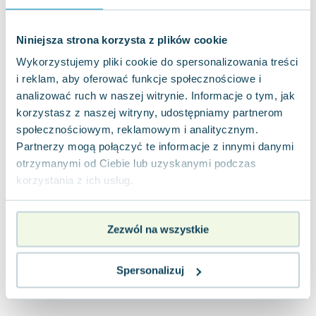
Joseph Murphy
Jan Sztaudynger
Niniejsza strona korzysta z plików cookie
Aleksander Puszkin
Wykorzystujemy pliki cookie do spersonalizowania treści
Oscar Wilde
i reklam, aby oferować funkcje społecznościowe i
Małgorzata Ohme
analizować ruch w naszej witrynie. Informacje o tym, jak
Maddie Ziegler
korzystasz z naszej witryny, udostępniamy partnerom
Leszek Czarnecki
społecznościowym, reklamowym i analitycznym.
Joanna Racewicz
Partnerzy mogą połączyć te informacje z innymi danymi
Maria Seweryn
otrzymanymi od Ciebie lub uzyskanymi podczas
Janina Zającówna
korzystania z ich usług.
Eric Helms
Anna Prus (oprac.)
Zezwól na wszystkie
Nela Mała Reporterka
Agnieszka Maciąg
Barbara Wrzesińska
Spersonalizuj
Terry Pratchett
Virginia Woolf