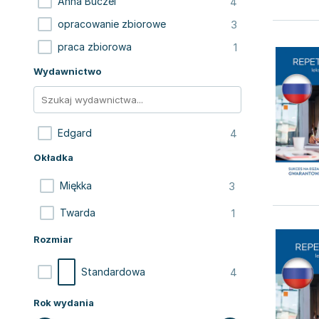
4
Anna Buczel
3
opracowanie zbiorowe
1
praca zbiorowa
Wydawnictwo
4
Edgard
Okładka
3
Miękka
1
Twarda
Rozmiar
4
Standardowa
Rok wydania