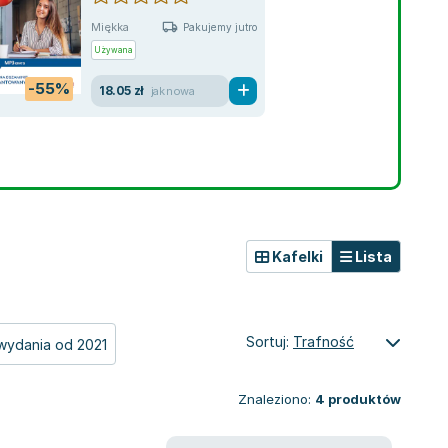
Miękka
Pakujemy jutro
Używana
-55%
18.05 zł
jak nowa
Kafelki
Lista
Sortuj:
Trafność
wydania od 2021
Znaleziono:
4
produktów