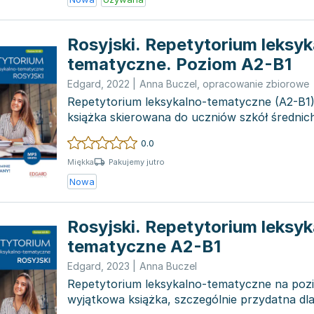
Rosyjski. Repetytorium leksyk
tematyczne. Poziom A2-B1
Edgard
,
2022
|
Anna Buczel
,
opracowanie zbiorowe
Repetytorium leksykalno-tematyczne (A2-B1
książka skierowana do uczniów szkół średnic
uczących si...
0.0
Pakujemy jutro
Miękka
Nowa
Rosyjski. Repetytorium leksyk
tematyczne A2-B1
Edgard
,
2023
|
Anna Buczel
Repetytorium leksykalno-tematyczne na poz
wyjątkowa książka, szczególnie przydatna dl