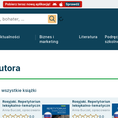
ktualności
Biznes i
Literatura
Podręc
marketing
szkoln
utora
 wszystkie książki
Rosyjski. Repetytorium
Rosyjski. Repetytorium
leksykalno-tematyczne.
leksykalno-tematyczne.
Poziom A2-B1
Poziom A2-B1
Anna Buczel
,
opracowanie zbiorowe
,
praca zbiorowa
Anna Buczel
,
opracowanie zbiorowe
0.0
0.0