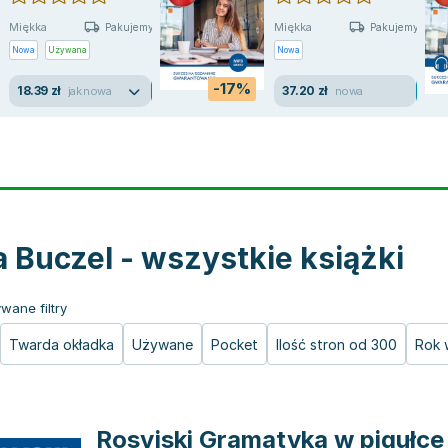
Miękka
Miękka
Pakujemy jutro
Pakujemy jutro
Nowa
Używana
Nowa
-17%
18.39 zł
37.20 zł
jak nowa
nowa
 Buczel - wszystkie książki
wane filtry
Twarda okładka
Używane
Pocket
Ilość stron od 300
Rok 
Rosyjski Gramatyka w pigułce