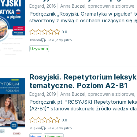
Edgard
,
2016
|
Anna Buczel
,
opracowanie zbiorowe
Podręcznik „Rosyjski. Gramatyka w pigułce” 
stworzony z myślą o osobach uczących się ję
pozi...
0.0
Pakujemy jutro
Twarda
Używana
Rosyjski. Repetytorium leksyk
tematyczne. Poziom A2-B1
Edgard
,
2019
|
Anna Buczel
,
opracowanie zbiorowe
,
Podręcznik pt. "ROSYJSKI Repetytorium lek
(A2-B1)" stanowi doskonałe źródło wiedzy dl
podsta...
0.0
Pakujemy jutro
Miękka
Nowa
Używana