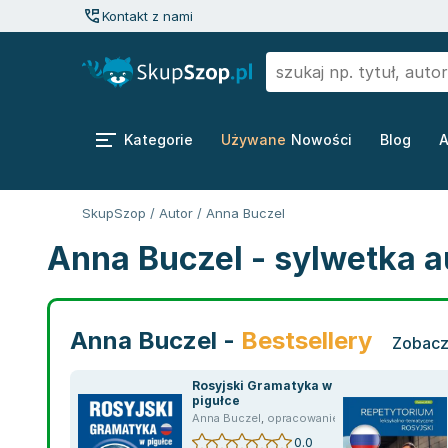
Kontakt z nami
Kategorie
Używane
Nowości
Blog
A
SkupSzop
/
Autor
/
Anna Buczel
Anna Buczel - sylwetka a
Anna Buczel -
Bestsellery
Zobacz
Rosyjski Gramatyka w
pigułce
Anna Buczel
,
opracowanie zbiorowe
0.0