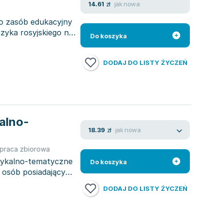
jak nowa
14.61
zł
to zasób edukacyjny
zyka rosyjskiego na
Do koszyka
DODAJ DO LISTY ŻYCZEŃ
alno-
jak nowa
18.39
zł
praca zbiorowa
sykalno-tematyczne
Do koszyka
a osób posiadających
DODAJ DO LISTY ŻYCZEŃ