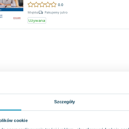
średnich, stud...
0.0
Pakujemy jutro
Miękka
Używana
Szczegóły
 plików cookie