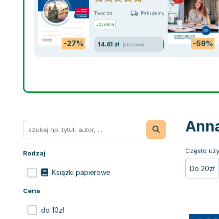
Twarda
Pakujemy jutro
Używana
-27%
-59%
14.61 zł
jak nowa
Anna
Często uży
Rodzaj
Do 20zł
Książki papierowe
Cena
do 10zł