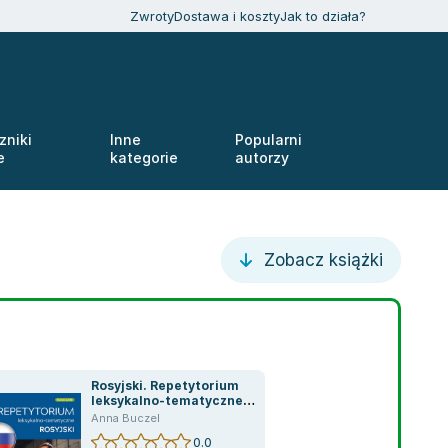
Zwroty
Dostawa i koszty
Jak to działa?
zniki
Inne
Popularni
e
kategorie
autorzy
Zobacz książki
Rosyjski. Repetytorium
leksykalno-tematyczne
A2-B1
Anna Buczel
0.0