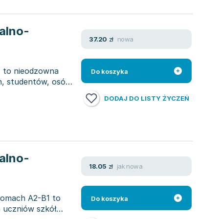
alno-
nowa
37.20
zł
) to nieodzowna
Do koszyka
h, studentów, osób
DODAJ DO LISTY ŻYCZEŃ
alno-
jak nowa
18.05
zł
iomach A2-B1 to
Do koszyka
a uczniów szkół