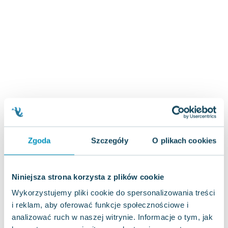
Zygmunt Freud
Agata Passent
Michel Moran
Maciej Orłoś
Jo Nesbo
Katarzyna Miller
Antoine de Saint Exupery
Lew Tołstoj
Mark Twain
Marcin Meller
Zgoda
Szczegóły
O plikach cookies
Paulina Młynarska
ks. Piotr Pawlukiewicz
Jarosław Sokołowski
Niniejsza strona korzysta z plików cookie
Piotr Latocha
Wykorzystujemy pliki cookie do spersonalizowania treści
Michael Scott
i reklam, aby oferować funkcje społecznościowe i
Piotr Semka
analizować ruch w naszej witrynie. Informacje o tym, jak
Jarosław Iwaszkiewicz