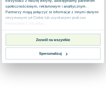
korzystasz z naszej witryny, udostępniamy partnerom
Joseph Murphy
społecznościowym, reklamowym i analitycznym.
Jan Sztaudynger
Partnerzy mogą połączyć te informacje z innymi danymi
Aleksander Puszkin
otrzymanymi od Ciebie lub uzyskanymi podczas
Oscar Wilde
korzystania z ich usług.
Małgorzata Ohme
Maddie Ziegler
Zezwól na wszystkie
Leszek Czarnecki
Joanna Racewicz
Maria Seweryn
Spersonalizuj
Janina Zającówna
Eric Helms
Anna Prus (oprac.)
Nela Mała Reporterka
Agnieszka Maciąg
Barbara Wrzesińska
Terry Pratchett
Virginia Woolf