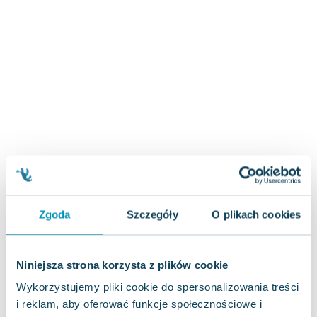
Zygmunt Freud
Agata Passent
Michel Moran
Maciej Orłoś
Jo Nesbo
Katarzyna Miller
Antoine de Saint Exupery
Lew Tołstoj
Mark Twain
Marcin Meller
Paulina Młynarska
Zgoda
Szczegóły
O plikach cookies
ks. Piotr Pawlukiewicz
Jarosław Sokołowski
Piotr Latocha
Niniejsza strona korzysta z plików cookie
Michael Scott
Wykorzystujemy pliki cookie do spersonalizowania treści
Piotr Semka
i reklam, aby oferować funkcje społecznościowe i
Jarosław Iwaszkiewicz