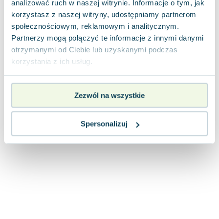
analizować ruch w naszej witrynie. Informacje o tym, jak
Joseph Murphy
korzystasz z naszej witryny, udostępniamy partnerom
Jan Sztaudynger
społecznościowym, reklamowym i analitycznym.
Aleksander Puszkin
Partnerzy mogą połączyć te informacje z innymi danymi
Oscar Wilde
otrzymanymi od Ciebie lub uzyskanymi podczas
Małgorzata Ohme
korzystania z ich usług.
Maddie Ziegler
Leszek Czarnecki
Zezwól na wszystkie
Joanna Racewicz
Maria Seweryn
Janina Zającówna
Spersonalizuj
Eric Helms
Anna Prus (oprac.)
Nela Mała Reporterka
Agnieszka Maciąg
Barbara Wrzesińska
Terry Pratchett
Virginia Woolf