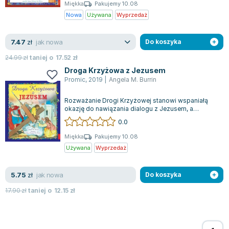
Książki: Psychologia, motywacja
Nauki historyczne - książki
Dan Brown
Miękka
Pakujemy 10.08
Książki o naukach politycznych dla studentów
Bolesław Prus
Nowa
Używana
Wyprzedaż
Książki do nauk przyrodniczych dla studentów
Clive Cussler
Książki do nauk społecznych dla studentów
Wanda Chotomska
jak nowa
7.47
zł
Do koszyka
Książki do nauk ścisłych dla studentów
Józef Ignacy Kraszewski
24.99
zł
taniej o
17.52
zł
Prawo - książki dla studentów
Clive Staples Lewis
Droga Krzyżowa z Jezusem
Technologia żywności - książki
Martyna Wojciechowska
Promic
,
2019
|
Angela M. Burrin
Zarządzanie i marketing - książki
Melissa De la Cruz
Rozważanie Drogi Krzyżowej stanowi wspaniałą
Nauka języków obcych - książki
Blanka Lipińska
okazję do nawiązania dialogu z Jezusem, a
niniejsza książka ma na celu zachęcenie mło...
Podręczniki dla nauczycieli - metodyka
Jaś Kapela
0.0
Repetytoria, testy i materiały pomocnicze
Agatha Christie
Miękka
Pakujemy 10.08
Witold Gadowski
Używana
Wyprzedaż
Jan Pietrzak
Marcin Kowalczyk
jak nowa
5.75
zł
Do koszyka
Piotr Zychowicz
17.90
zł
taniej o
12.15
zł
Joanna Jabłczyńska
Piotr Kościelny
Jan Piński