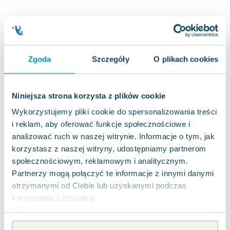
Joseph Murphy
Jan Sztaudynger
Aleksander Puszkin
Oscar Wilde
Zgoda
Szczegóły
O plikach cookies
Małgorzata Ohme
Maddie Ziegler
Leszek Czarnecki
Niniejsza strona korzysta z plików cookie
Joanna Racewicz
Wykorzystujemy pliki cookie do spersonalizowania treści
Maria Seweryn
i reklam, aby oferować funkcje społecznościowe i
Janina Zającówna
analizować ruch w naszej witrynie. Informacje o tym, jak
Eric Helms
korzystasz z naszej witryny, udostępniamy partnerom
Anna Prus (oprac.)
społecznościowym, reklamowym i analitycznym.
Nela Mała Reporterka
Partnerzy mogą połączyć te informacje z innymi danymi
Agnieszka Maciąg
otrzymanymi od Ciebie lub uzyskanymi podczas
Barbara Wrzesińska
korzystania z ich usług.
Terry Pratchett
Virginia Woolf