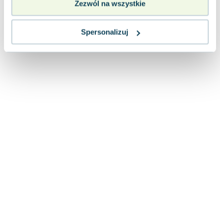
Zezwól na wszystkie
Lorraine Warren
Ajahn Brahm
Lucinda Riley
Spersonalizuj
Jacek Walkiewicz