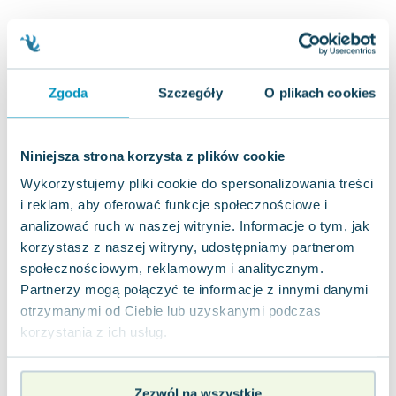
Joseph Murphy
Jan Sztaudynger
Aleksander Puszkin
Oscar Wilde
Zgoda
Szczegóły
O plikach cookies
Małgorzata Ohme
Maddie Ziegler
Leszek Czarnecki
Niniejsza strona korzysta z plików cookie
Joanna Racewicz
Wykorzystujemy pliki cookie do spersonalizowania treści
Maria Seweryn
i reklam, aby oferować funkcje społecznościowe i
Janina Zającówna
analizować ruch w naszej witrynie. Informacje o tym, jak
Eric Helms
korzystasz z naszej witryny, udostępniamy partnerom
Anna Prus (oprac.)
społecznościowym, reklamowym i analitycznym.
Nela Mała Reporterka
Partnerzy mogą połączyć te informacje z innymi danymi
otrzymanymi od Ciebie lub uzyskanymi podczas
Agnieszka Maciąg
korzystania z ich usług.
Barbara Wrzesińska
Terry Pratchett
Virginia Woolf
Zezwól na wszystkie