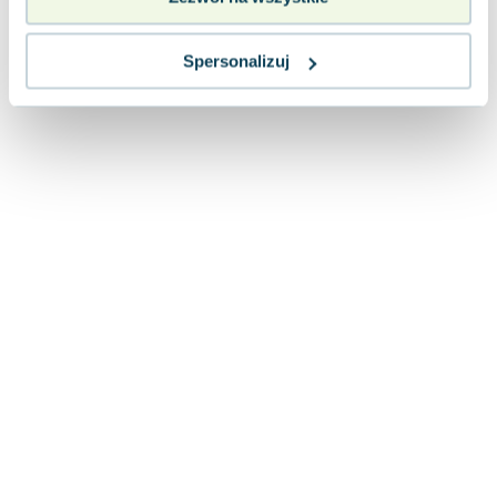
Lorraine Warren
Ajahn Brahm
Spersonalizuj
Lucinda Riley
Jacek Walkiewicz