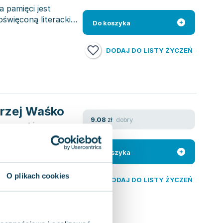
 pamięci jest
poświęconą literackim
Do koszyka
DODAJ DO LISTY ŻYCZEŃ
drzej Waśko
dobry
9.08
zł
,
praca zbiorowa
dają sobie pytanie o
woje rozważania w
Do koszyka
O plikach cookies
DODAJ DO LISTY ŻYCZEŃ