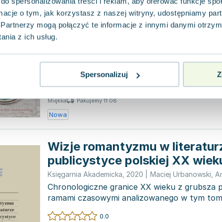
do spersonalizowania treści i reklam, aby oferować funkcje sp
ormacje o tym, jak korzystasz z naszej witryny, udostępniamy p
Polska w Europie Policentrycz
Partnerzy mogą połączyć te informacje z innymi danymi otrzym
Dziedzictwo Kulturowe i Poli
nia z ich usług.
Księgarnia Akademicka
,
2010
|
Andrzej Waśko
,
oprac
Książka prezentuje zestaw artykułów i wypow
wynikiem sympozjum "Polska w Europie police
Spersonalizuj
Z
zostało zo...
0.0
Pakujemy 11.08
Miękka
Nowa
Wizje romantyzmu w literaturz
publicystyce polskiej XX wiek
Księgarnia Akademicka
,
2020
|
Maciej Urbanowski
,
A
Chronologiczne granice XX wieku z grubsza p
ramami czasowymi analizowanego w tym tomi
roku 1900 poj...
0.0