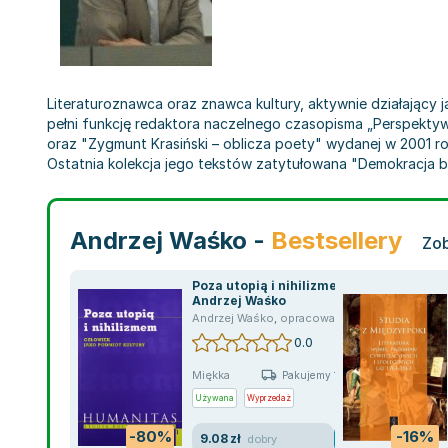
Literaturoznawca oraz znawca kultury, aktywnie działający 
pełni funkcję redaktora naczelnego czasopisma „Perspekty
oraz "Zygmunt Krasiński – oblicza poety" wydanej w 2001 ro
Ostatnia kolekcja jego tekstów zatytułowana "Demokracja b
Andrzej Waśko -
Bestsellery
Zob
Poza utopią i nihilizmem -
Andrzej Waśko
Andrzej Waśko
,
opracowanie zbiorowe
,
praca
0.0
Miękka
Pakujemy 10.08
Używana
Wyprzedaż
-80%
-16%
9.08 zł
dobry