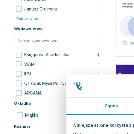
1
Janusz Gruchała
Pokaż więcej
Wydawnictwo
4
Księgarnia Akademicka
1
WAM
1
IPN
1
Ośrodek Myśli Politycznej
1
ARCANA
Okładka
Zgoda
8
Miękka
Niniejsza strona korzysta z
Rozmiar