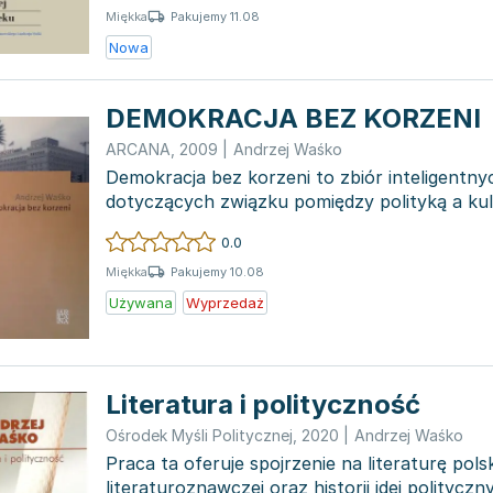
Pakujemy 11.08
Miękka
Nowa
DEMOKRACJA BEZ KORZENI
ARCANA
,
2009
|
Andrzej Waśko
Demokracja bez korzeni to zbiór inteligentny
dotyczących związku pomiędzy polityką a kult
Polsce. Praca...
0.0
Pakujemy 10.08
Miękka
Używana
Wyprzedaż
Literatura i polityczność
Ośrodek Myśli Politycznej
,
2020
|
Andrzej Waśko
Praca ta oferuje spojrzenie na literaturę pol
literaturoznawczej oraz historii idei politycznyc