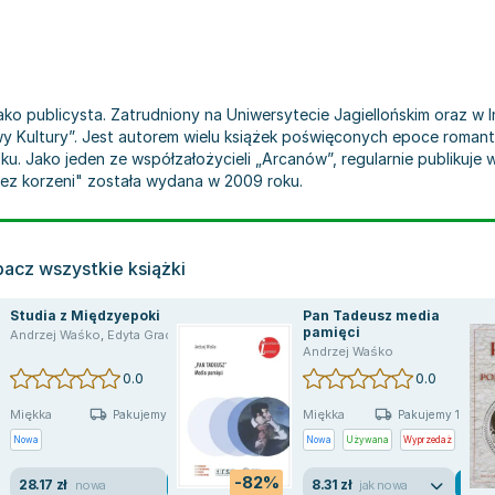
jako publicysta. Zatrudniony na Uniwersytecie Jagiellońskim oraz w
wy Kultury”. Jest autorem wielu książek poświęconych epoce roman
ku. Jako jeden ze współzałożycieli „Arcanów”, regularnie publikuje
ez korzeni" została wydana w 2009 roku.
acz wszystkie książki
Studia z Międzyepoki
Pan Tadeusz media
pamięci
Andrzej Waśko
,
Edyta Gracz-Chmura
,
opracowanie zbiorowe
,
Tadeusz Budrewic
 zbiorowa
Andrzej Waśko
0.0
0.0
Miękka
Miękka
Pakujemy 11.08
Pakujemy 10.08
Nowa
Nowa
Używana
Wyprzedaż
-82%
28.17 zł
8.31 zł
nowa
jak nowa