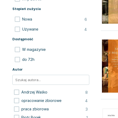
Stopień zużycia
6
Nowa
4
Używane
Dostępność
W magazynie
do 72h
Autor
8
Andrzej Waśko
4
opracowanie zbiorowe
3
praca zbiorowa
1
Piotr Borek