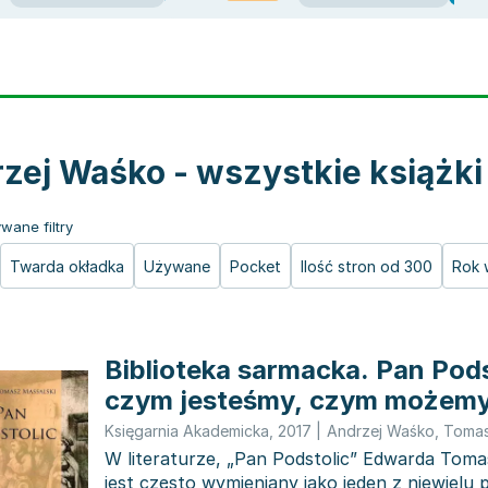
zej Waśko - wszystkie książki
wane filtry
Twarda okładka
Używane
Pocket
Ilość stron od 300
Rok 
Biblioteka sarmacka. Pan Pods
czym jesteśmy, czym możemy
Księgarnia Akademicka
,
2017
|
Andrzej Waśko
,
Tomas
W literaturze, „Pan Podstolic” Edwarda Tom
jest często wymieniany jako jeden z niewielu 