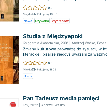
które...
0.0
Pakujemy 10.08
Miękka
Nowa
Używana
Wyprzedaż
Studia z Międzyepoki
Księgarnia Akademicka
,
2018
|
Andrzej Waśko
,
Edyta
Zmiany kulturowe prowadzą do sytuacji, w kt
literackie i pisarze niegdyś uważani za ważny
zaczynają być...
0.0
Pakujemy 11.08
Miękka
Nowa
Pan Tadeusz media pamięci
IPN
,
2022
|
Andrzej Waśko