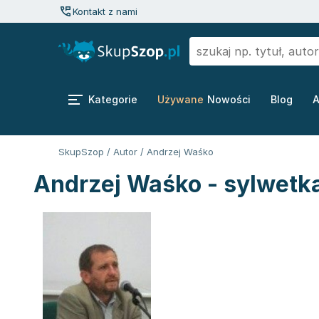
Kontakt z nami
Kategorie
Używane
Nowości
Blog
A
SkupSzop
/
Autor
/
Andrzej Waśko
Andrzej Waśko - sylwetk