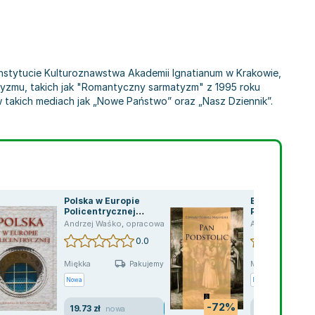
 Instytucie Kulturoznawstwa Akademii Ignatianum w Krakowie,
tyzmu, takich jak "Romantyczny sarmatyzm" z 1995 roku
 w takich mediach jak „Nowe Państwo” oraz „Nasz Dziennik”.
Polska w Europie
Biblioteka sa
Policentrycznej
Podstolic alb
z
,
Wojciech Gruchała
,
Grażyna Halkiewicz-Sojak
,
Dariusz Kawa
,
Agnieszka Kowalc
Dziedzictwo Kulturowe i
jesteśmy, cz
Andrzej Waśko
,
opracowanie zbiorowe
,
praca zbiorowa
Andrzej Waśko
,
Polityka Rozwoju
być
0.0
Miękka
Miękka
Pakujemy 11.08
Nowa
Nowa
Używana
-72%
19.73 zł
11.87 zł
nowa
jak no