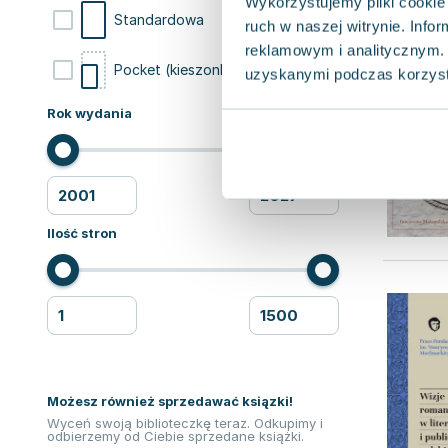
Wykorzystujemy pliki cookie 
6
Standardowa
ruch w naszej witrynie. Inf
reklamowym i analitycznym. 
2
Pocket (kieszonkowa)
uzyskanymi podczas korzysta
Rok wydania
Ilość stron
Możesz również sprzedawać ksiązki!
Wyceń swoją biblioteczkę teraz. Odkupimy i
odbierzemy od Ciebie sprzedane książki.