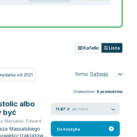
Kafelki
Lista
Sortuj:
Trafność
wydania od 2021
Znaleziono:
8
produktów
tolic albo
jak nowa
11.87
zł
 być
z Massalski
,
Edward Tomasz Massalski
asza Massalskiego
Do koszyka
powieści-traktatów,