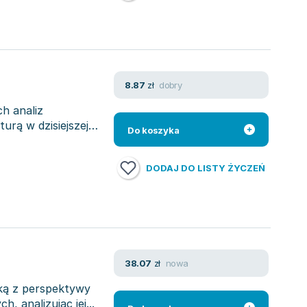
dobry
8.87
zł
ch analiz
urą w dzisiejszej
Do koszyka
DODAJ DO LISTY ŻYCZEŃ
nowa
38.07
zł
ską z perspektywy
h, analizując jej...