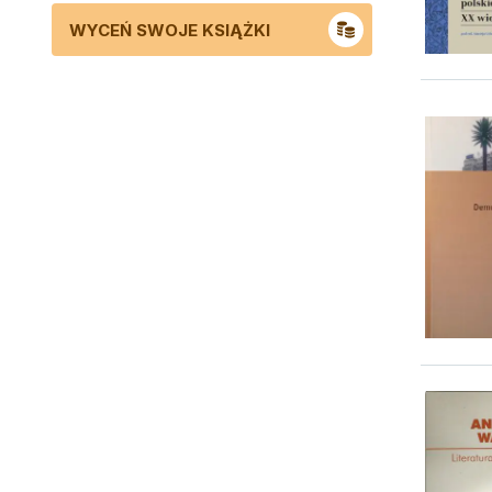
WYCEŃ SWOJE KSIĄŻKI