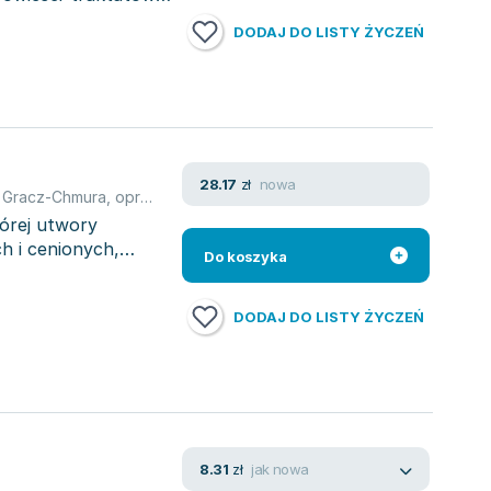
DODAJ DO LISTY ŻYCZEŃ
nowa
28.17
zł
 Gracz-Chmura
,
opracowanie zbiorowe
,
Tadeusz Budrewicz
,
Wojcie
órej utwory
ch i cenionych,
Do koszyka
DODAJ DO LISTY ŻYCZEŃ
jak nowa
8.31
zł