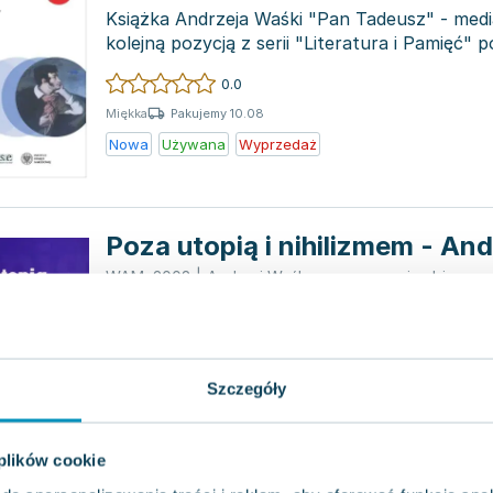
Książka Andrzeja Waśki "Pan Tadeusz" - media
kolejną pozycją z serii "Literatura i Pamięć" 
arcy...
0.0
Pakujemy 10.08
Miękka
Nowa
Używana
Wyprzedaż
Poza utopią i nihilizmem - An
WAM
,
2008
|
Andrzej Waśko
,
opracowanie zbiorowe
Autorzy książki "Poza utopią i nihilizmem" za
aktualny stan kultury. Choć przedstawiają s
spo...
0.0
Szczegóły
Pakujemy 10.08
Miękka
Używana
Wyprzedaż
 plików cookie