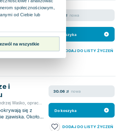
ołecznościowe i analizować
artnerom społecznościowym,
nej
anymi od Ciebie lub
nowa
19.73
zł
tyka Rozwoju
owanie zbiorowe
,
praca zbiorowa
iedzi, będących
Do koszyka
ntrycznej", które
ezwól na wszystkie
DODAJ DO LISTY ŻYCZEŃ
e i
nowa
30.06
zł
u
ndrzej Waśko
,
opracowanie zbiorowe
okrywają się z
Do koszyka
e zjawiska. Około
DODAJ DO LISTY ŻYCZEŃ