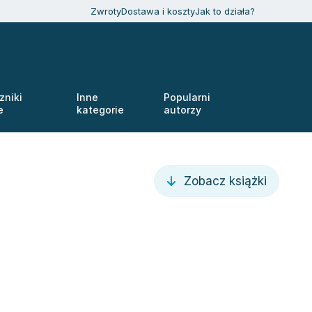
Zwroty
Dostawa i koszty
Jak to działa?
zniki
Inne
Popularni
e
kategorie
autorzy
Zobacz książki