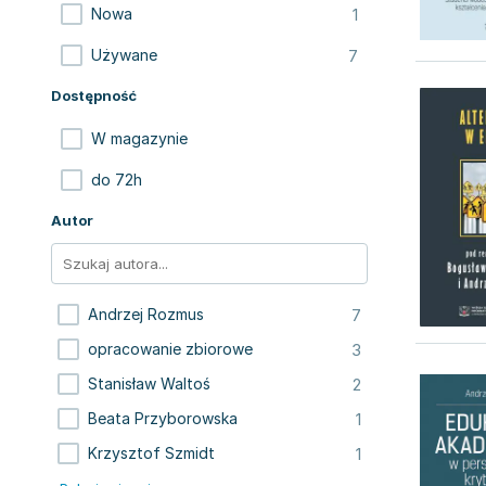
1
Nowa
7
Używane
Dostępność
W magazynie
do 72h
Autor
7
Andrzej Rozmus
3
opracowanie zbiorowe
2
Stanisław Waltoś
1
Beata Przyborowska
1
Krzysztof Szmidt