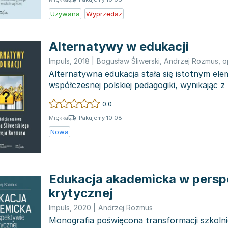
Używana
Wyprzedaż
Alternatywy w edukacji
Impuls
,
2018
|
Bogusław Śliwerski
,
Andrzej Rozmus
,
o
Alternatywna edukacja stała się istotnym el
współczesnej polskiej pedagogiki, wynikając z
przeciwdziałania masowoś...
0.0
Pakujemy 10.08
Miękka
Nowa
Edukacja akademicka w persp
krytycznej
Impuls
,
2020
|
Andrzej Rozmus
Monografia poświęcona transformacji szkol