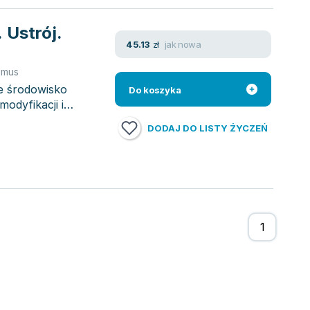
 Ustrój.
jak nowa
45.13
zł
zmus
e środowisko
Do koszyka
odyfikacji i
DODAJ DO LISTY ŻYCZEŃ