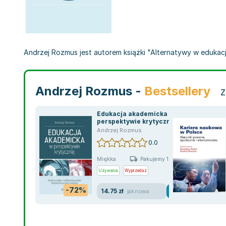
Andrzej Rozmus jest autorem książki "Alternatywy w edukacji",
Andrzej Rozmus -
Bestsellery
Z
Edukacja akademicka w
perspektywie krytycznej
Andrzej Rozmus
0.0
Miękka
Pakujemy 10.08
Używana
Wyprzedaż
-72%
14.75 zł
jak nowa