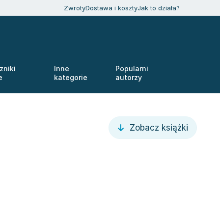
Zwroty
Dostawa i koszty
Jak to działa?
zniki
Inne
Popularni
e
kategorie
autorzy
Zobacz książki