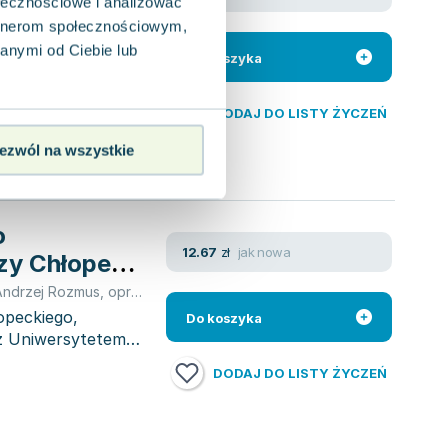
ołecznościowe i analizować
artnerom społecznościowym,
Wilhelma
dzielącego się z
anymi od Ciebie lub
Do koszyka
DODAJ DO LISTY ŻYCZEŃ
ezwól na wszystkie
o
jak nowa
12.67
zł
zy Chłopecki
Andrzej Rozmus
,
opracowanie zbiorowe
,
autor nieznany
opeckiego,
Do koszyka
 z Uniwersytetem
DODAJ DO LISTY ŻYCZEŃ