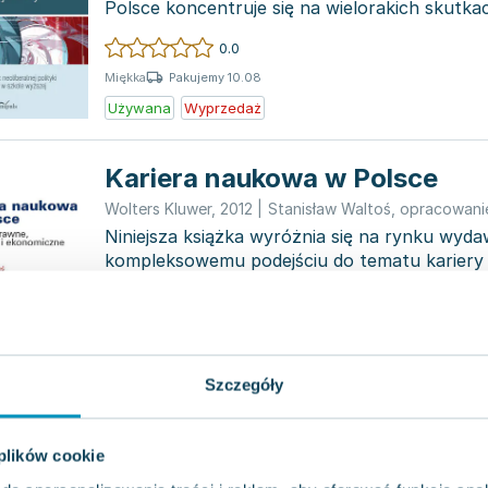
Polsce koncentruje się na wielorakich skutka
neoliberalnych na...
0.0
Pakujemy 10.08
Miękka
Używana
Wyprzedaż
Kariera naukowa w Polsce
Wolters Kluwer
,
2012
|
Stanisław Waltoś
,
opracowani
Niniejsza książka wyróżnia się na rynku wyda
kompleksowemu podejściu do tematu kariery
Autorzy po...
0.0
Pakujemy 10.08
Miękka
Używana
Szczegóły
Wykładowca doskonały
 plików cookie