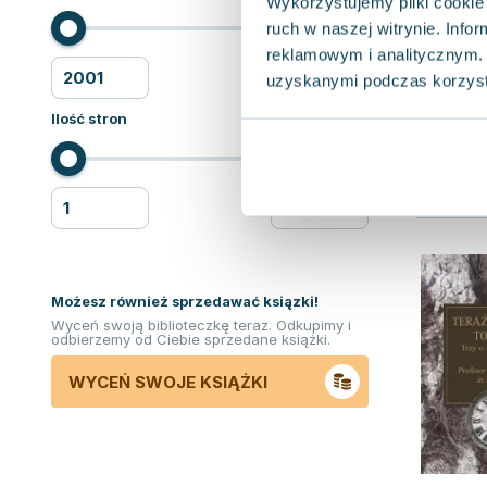
Wykorzystujemy pliki cookie 
ruch w naszej witrynie. Inf
reklamowym i analitycznym. 
uzyskanymi podczas korzysta
Ilość stron
Możesz również sprzedawać ksiązki!
Wyceń swoją biblioteczkę teraz. Odkupimy i
odbierzemy od Ciebie sprzedane książki.
WYCEŃ SWOJE KSIĄŻKI