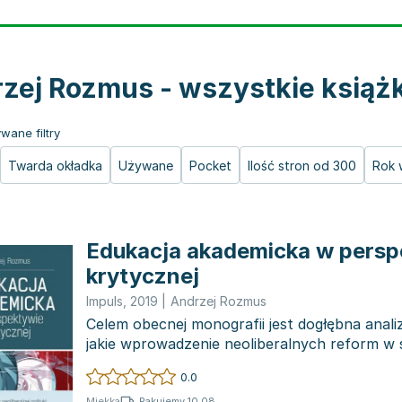
zej Rozmus - wszystkie książk
wane filtry
Twarda okładka
Używane
Pocket
Ilość stron od 300
Rok 
Edukacja akademicka w persp
krytycznej
Impuls
,
2019
|
Andrzej Rozmus
Celem obecnej monografii jest dogłębna analiz
jakie wprowadzenie neoliberalnych reform w 
szkolnictwa wyż...
0.0
Pakujemy 10.08
Miękka