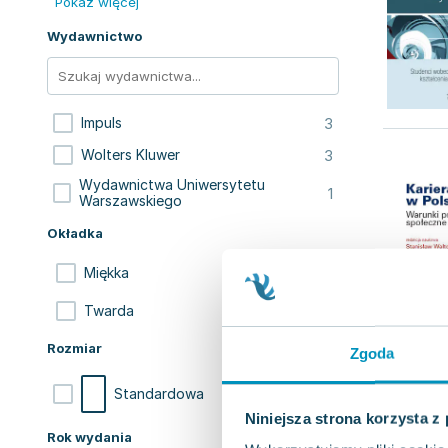
Pokaż więcej
Wydawnictwo
3
Impuls
3
Wolters Kluwer
Wydawnictwa Uniwersytetu
1
Warszawskiego
Okładka
5
Miękka
2
Twarda
Rozmiar
Zgoda
7
Standardowa
Niniejsza strona korzysta z
Rok wydania