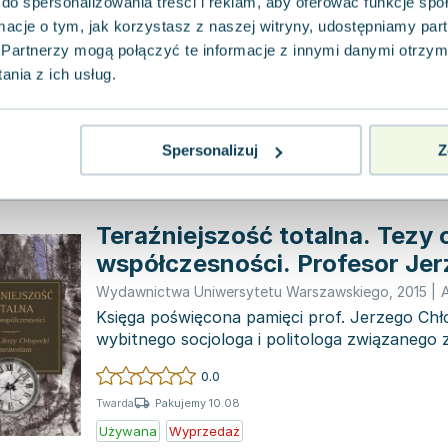
do spersonalizowania treści i reklam, aby oferować funkcje sp
Wolters Kluwer
,
2013
|
Andrzej Rozmus
ormacje o tym, jak korzystasz z naszej witryny, udostępniamy p
W modelu uniwersytetu opracowanym przez 
Humboldta, wykładowca pełnił rolę naukowca 
Partnerzy mogą połączyć te informacje z innymi danymi otrzym
studentami rezultatam...
nia z ich usług.
0.0
Pakujemy 10.08
Miękka
Używana
Wyprzedaż
Spersonalizuj
Z
Teraźniejszość totalna. Tezy 
współczesności. Profesor Jer
in memoriam
Wydawnictwa Uniwersytetu Warszawskiego
,
2015
|
Księga poświęcona pamięci prof. Jerzego Chł
wybitnego socjologa i politologa związanego
Warszawskim oraz...
0.0
Pakujemy 10.08
Twarda
Używana
Wyprzedaż