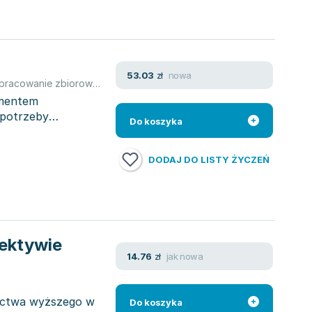
nowa
53.03
zł
pracowanie zbiorowe
,
praca zbiorowa
,
Edyta Gruszczyk-Kolczyńsk
ementem
 potrzeby
Do koszyka
DODAJ DO LISTY ŻYCZEŃ
ektywie
jak nowa
14.76
zł
nictwa wyższego w
Do koszyka