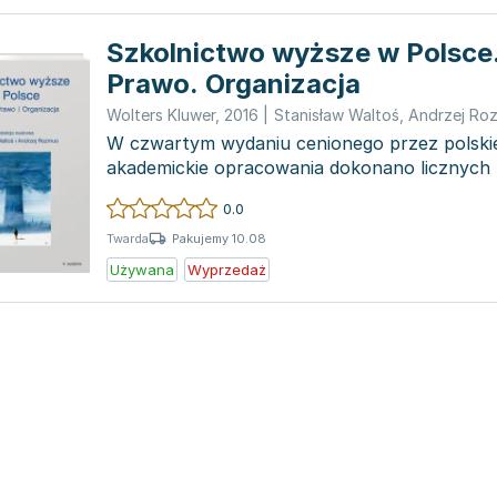
Szkolnictwo wyższe w Polsce.
Prawo. Organizacja
Wolters Kluwer
,
2016
|
Stanisław Waltoś
,
Andrzej Ro
W czwartym wydaniu cenionego przez polski
akademickie opracowania dokonano licznych m
aktualizacji, a takż...
0.0
Pakujemy 10.08
Twarda
Używana
Wyprzedaż