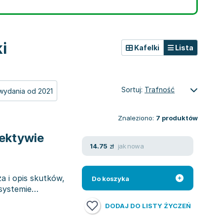
i
Kafelki
Lista
Sortuj:
Trafność
wydania od 2021
Znaleziono:
7
produktów
ektywie
jak nowa
14.75
zł
a i opis skutków,
Do koszyka
systemie
DODAJ DO LISTY ŻYCZEŃ