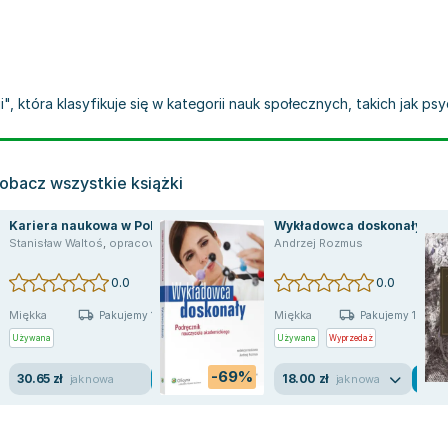
 która klasyfikuje się w kategorii nauk społecznych, takich jak psyc
obacz wszystkie książki
Kariera naukowa w Polsce
Wykładowca doskonały
Stanisław Waltoś
,
opracowanie zbiorowe
,
Andrzej Rozmus
Andrzej Rozmus
0.0
0.0
Miękka
Miękka
Pakujemy 10.08
Pakujemy 10.08
Używana
Używana
Wyprzedaż
-69%
30.65 zł
18.00 zł
jak nowa
jak nowa