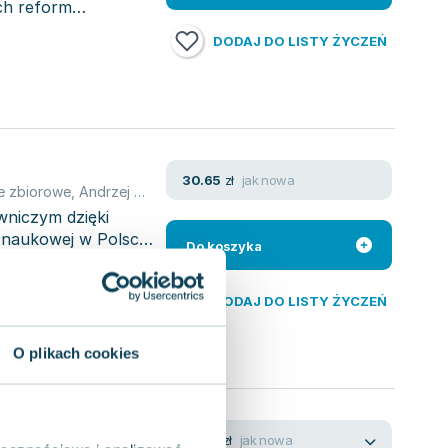
ch reform
DODAJ DO LISTY ŻYCZEŃ
jak nowa
30.65
zł
e zbiorowe
,
Andrzej Rozmus
wniczym dzięki
 naukowej w Polsce.
Do koszyka
DODAJ DO LISTY ŻYCZEŃ
O plikach cookies
jak nowa
18.00
zł