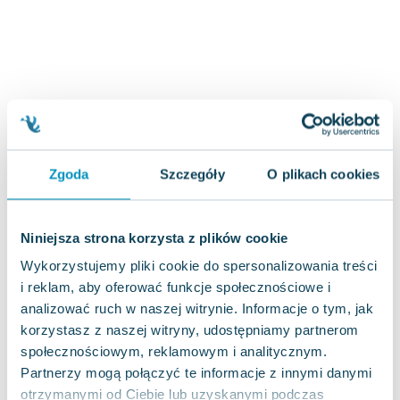
Joseph Murphy
Jan Sztaudynger
Aleksander Puszkin
Oscar Wilde
Małgorzata Ohme
Maddie Ziegler
Leszek Czarnecki
Zgoda
Szczegóły
O plikach cookies
Joanna Racewicz
Maria Seweryn
Janina Zającówna
Niniejsza strona korzysta z plików cookie
Eric Helms
Wykorzystujemy pliki cookie do spersonalizowania treści
Anna Prus (oprac.)
i reklam, aby oferować funkcje społecznościowe i
Nela Mała Reporterka
analizować ruch w naszej witrynie. Informacje o tym, jak
Agnieszka Maciąg
korzystasz z naszej witryny, udostępniamy partnerom
Barbara Wrzesińska
społecznościowym, reklamowym i analitycznym.
Terry Pratchett
Partnerzy mogą połączyć te informacje z innymi danymi
Virginia Woolf
otrzymanymi od Ciebie lub uzyskanymi podczas