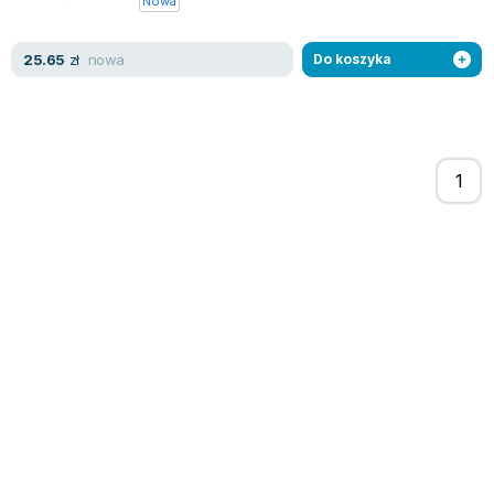
Nowa
Zygmunt Freud
Agata Passent
nowa
25.65
zł
Do koszyka
Michel Moran
Maciej Orłoś
Jo Nesbo
Katarzyna Miller
Antoine de Saint Exupery
Lew Tołstoj
Mark Twain
Marcin Meller
Paulina Młynarska
ks. Piotr Pawlukiewicz
Jarosław Sokołowski
Piotr Latocha
Michael Scott
Piotr Semka
Jarosław Iwaszkiewicz