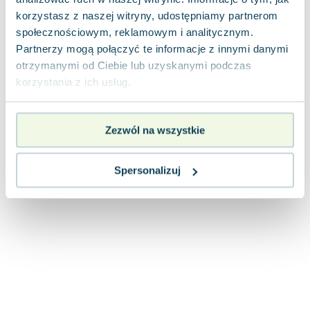
Joseph Murphy
korzystasz z naszej witryny, udostępniamy partnerom
Jan Sztaudynger
społecznościowym, reklamowym i analitycznym.
Aleksander Puszkin
Partnerzy mogą połączyć te informacje z innymi danymi
Oscar Wilde
otrzymanymi od Ciebie lub uzyskanymi podczas
korzystania z ich usług.
Małgorzata Ohme
Maddie Ziegler
Leszek Czarnecki
Zezwól na wszystkie
Joanna Racewicz
Maria Seweryn
Spersonalizuj
Janina Zającówna
Eric Helms
Anna Prus (oprac.)
Nela Mała Reporterka
Agnieszka Maciąg
Barbara Wrzesińska
Terry Pratchett
Virginia Woolf