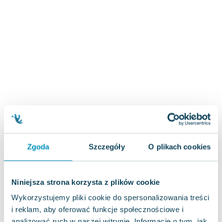
Zygmunt Freud
Agata Passent
Michel Moran
Maciej Orłoś
Jo Nesbo
Katarzyna Miller
Antoine de Saint Exupery
Lew Tołstoj
Mark Twain
Marcin Meller
Paulina Młynarska
Zgoda
Szczegóły
O plikach cookies
ks. Piotr Pawlukiewicz
Jarosław Sokołowski
Piotr Latocha
Niniejsza strona korzysta z plików cookie
Michael Scott
Wykorzystujemy pliki cookie do spersonalizowania treści
Piotr Semka
i reklam, aby oferować funkcje społecznościowe i
Jarosław Iwaszkiewicz
analizować ruch w naszej witrynie. Informacje o tym, jak