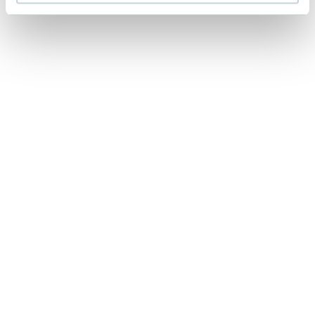
Lorraine Warren
Ajahn Brahm
Lucinda Riley
Jacek Walkiewicz