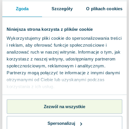
Joseph Murphy
Zgoda
Szczegóły
O plikach cookies
Jan Sztaudynger
Aleksander Puszkin
Oscar Wilde
Niniejsza strona korzysta z plików cookie
Małgorzata Ohme
Wykorzystujemy pliki cookie do spersonalizowania treści
Maddie Ziegler
i reklam, aby oferować funkcje społecznościowe i
Leszek Czarnecki
analizować ruch w naszej witrynie. Informacje o tym, jak
Joanna Racewicz
korzystasz z naszej witryny, udostępniamy partnerom
Maria Seweryn
społecznościowym, reklamowym i analitycznym.
Janina Zającówna
Partnerzy mogą połączyć te informacje z innymi danymi
Eric Helms
otrzymanymi od Ciebie lub uzyskanymi podczas
korzystania z ich usług.
Anna Prus (oprac.)
Nela Mała Reporterka
Agnieszka Maciąg
Zezwól na wszystkie
Barbara Wrzesińska
Terry Pratchett
Spersonalizuj
Virginia Woolf