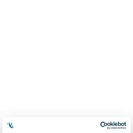
Zygmunt Freud
Agata Passent
Michel Moran
Maciej Orłoś
Jo Nesbo
Katarzyna Miller
Antoine de Saint Exupery
Lew Tołstoj
Mark Twain
Marcin Meller
Paulina Młynarska
ks. Piotr Pawlukiewicz
Jarosław Sokołowski
Piotr Latocha
Michael Scott
Piotr Semka
Jarosław Iwaszkiewicz