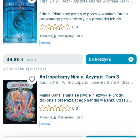
Kurc
,
2019
|
Jean-Baptiste Andrea
,
Andreae Jean-Baptiste
Lorraine Warren
Ajahn Brahm
Edme i Philon nie ustają w poszukiwaniach Bruna
Lucinda Riley
porwanego przez roboty, co prowadzi ich do
Meccapolis — monumentalnego i tajemnicz...
0.0
Jacek Walkiewicz
Twarda
Pakujemy jutro
Nowa
nowa
44.88
zł
Do koszyka
45.00
zł
taniej o
0.12
zł
Antropotamy Nihilu. Azymut. Tom 3
Kurc
,
2018
|
Wilfrid Lupano
,
Jean-Baptiste Andrea
,
Andr
Mania Ganz, znana ze swojej niezwykłej urody,
dokonała przerażającego handlu w Banku Czasu:
oddała setki lat życia za tysiące zako...
0.0
Twarda
Pakujemy jutro
Nowa