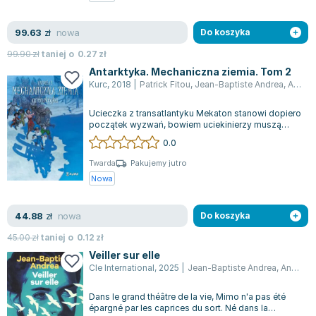
Zygmunt Freud
nowa
99.63
Agata Passent
zł
Do koszyka
Michel Moran
99.90
zł
taniej o
0.27
zł
Maciej Orłoś
Antarktyka. Mechaniczna ziemia. Tom 2
Kurc
,
2018
|
Patrick Fitou
,
Jean-Baptiste Andrea
,
Andreae Jean-Baptiste
Jo Nesbo
Katarzyna Miller
Ucieczka z transatlantyku Mekaton stanowi dopiero
Antoine de Saint Exupery
początek wyzwań, bowiem uciekinierzy muszą
mierzyć się z bezkresnymi lodowymi pu...
0.0
Lew Tołstoj
Mark Twain
Twarda
Pakujemy jutro
Nowa
Marcin Meller
Paulina Młynarska
nowa
44.88
ks. Piotr Pawlukiewicz
zł
Do koszyka
Jarosław Sokołowski
45.00
zł
taniej o
0.12
zł
Piotr Latocha
Veiller sur elle
Cle International
,
2025
|
Jean-Baptiste Andrea
,
Andreae Jean-Baptiste
Michael Scott
Piotr Semka
Dans le grand théâtre de la vie, Mimo n'a pas été
Jarosław Iwaszkiewicz
épargné par les caprices du sort. Né dans la