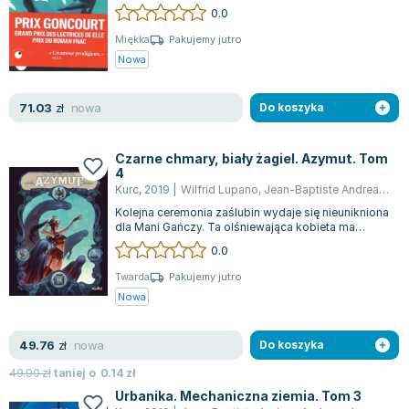
pauvreté et confié comme apprenti à...
0.0
Joseph Murphy
Jan Sztaudynger
Miękka
Pakujemy jutro
Nowa
Aleksander Puszkin
Oscar Wilde
nowa
71.03
Małgorzata Ohme
zł
Do koszyka
Maddie Ziegler
Leszek Czarnecki
Czarne chmary, biały żagiel. Azymut. Tom
4
Joanna Racewicz
Kurc
,
2019
|
Wilfrid Lupano
,
Jean-Baptiste Andrea
,
Andr
Maria Seweryn
Kolejna ceremonia zaślubin wydaje się nieunikniona
Janina Zającówna
dla Mani Gańczy. Ta olśniewająca kobieta ma
zostać sto trzecią żoną władcy pust...
0.0
Eric Helms
Anna Prus (oprac.)
Twarda
Pakujemy jutro
Nowa
Nela Mała Reporterka
Agnieszka Maciąg
nowa
49.76
Barbara Wrzesińska
zł
Do koszyka
Terry Pratchett
49.90
zł
taniej o
0.14
zł
Virginia Woolf
Urbanika. Mechaniczna ziemia. Tom 3