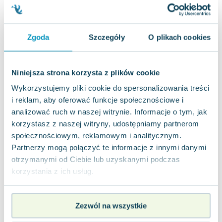
nowa
49.76
zł
Do koszyka
49.90
zł
taniej o
0.14
zł
Ostatnie podmuchy zimy. Azymut. Tom 5
Zgoda
Szczegóły
O plikach cookies
Kurc
,
2020
|
Wilfrid Lupano
,
Jean-Baptiste Andrea
,
And
Ogromna lodowa fala zatopiła większość świata,
pozostawiając Tycistan jako jedyny ocalony kraj.
Niniejsza strona korzysta z plików cookie
Jednakże nawet tam nie jest bezpie...
0.0
Wykorzystujemy pliki cookie do spersonalizowania treści
Twarda
Pakujemy jutro
i reklam, aby oferować funkcje społecznościowe i
Nowa
analizować ruch w naszej witrynie. Informacje o tym, jak
korzystasz z naszej witryny, udostępniamy partnerom
nowa
49.76
zł
Do koszyka
społecznościowym, reklamowym i analitycznym.
49.90
zł
taniej o
0.14
zł
Partnerzy mogą połączyć te informacje z innymi danymi
otrzymanymi od Ciebie lub uzyskanymi podczas
korzystania z ich usług.
Zezwól na wszystkie