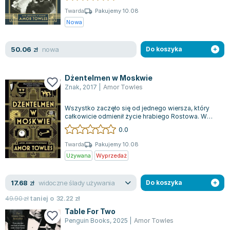
Joseph Murphy
Twarda
Pakujemy 10.08
Jan Sztaudynger
Nowa
Aleksander Puszkin
Oscar Wilde
nowa
50.06
zł
Do koszyka
Małgorzata Ohme
Maddie Ziegler
Dżentelmen w Moskwie
Leszek Czarnecki
Znak
,
2017
|
Amor Towles
Joanna Racewicz
Wszystko zaczęło się od jednego wiersza, który
Maria Seweryn
całkowicie odmienił życie hrabiego Rostowa. W
wyniku tego utworu, musiał on opuścić...
Janina Zającówna
0.0
Eric Helms
Twarda
Pakujemy 10.08
Anna Prus (oprac.)
Używana
Wyprzedaż
Nela Mała Reporterka
Agnieszka Maciąg
widoczne ślady używania
17.68
zł
Do koszyka
Barbara Wrzesińska
49.90
zł
taniej o
32.22
zł
Terry Pratchett
Table For Two
Virginia Woolf
Penguin Books
,
2025
|
Amor Towles