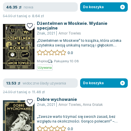
Zygmunt Freud
nowa
46.35
zł
Do koszyka
Agata Passent
54.99
zł
taniej o
8.64
zł
Michel Moran
Dżentelmen w Moskwie. Wydanie
specjalne
Maciej Orłoś
Znak
,
2021
|
Amor Towles
Jo Nesbo
„Dżentelmen w Moskwie” to książka, która urzeka
Katarzyna Miller
czytelnika swoją unikalną narracją i głębokim
przesłaniem. Historia rozpoczyna się...
Antoine de Saint Exupery
0.0
Lew Tołstoj
Miękka
Pakujemy 10.08
Mark Twain
Używana
Marcin Meller
Paulina Młynarska
widoczne ślady używania
13.53
zł
Do koszyka
ks. Piotr Pawlukiewicz
24.99
zł
taniej o
11.46
zł
Jarosław Sokołowski
Dobre wychowanie
Piotr Latocha
Znak
,
2021
|
Amor Towles
,
Anna Gralak
Michael Scott
„Zawsze warto trzymać się swoich zasad, bez
Piotr Semka
względu na okoliczności. Gorąco polecam!” –
Urszula DudziakKsiążka, która zdobyła serc...
Jarosław Iwaszkiewicz
0.0