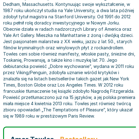
Dedham, Massachusetts. Kontynuując swoje wykształcenie, w
Bajki wiersze
Książki: finanse, księgowość, bankowość
Książki: pamiętniki, dzienniki i listy
Liceum i technikum
Książki o sportowcach
Julian Tuwim
1987 roku ukończył studia na Yale University, a dwa lata później
Do kolorowania i naklejania
Książki o gospodarce
Wywiady, wspomnienia - książki
Podręczniki do 1 klasy liceum i technikum
Książki: Turystyka i podróże
Bracia Grimm
zdobył tytuł magistra na Stanford University. Od 1991 do 2012
Kontrastowe obrazki
Inne
Komiksy
Podręczniki do 2 klasy liceum i technikum
Albumy krajoznawcze
Stephen King
roku pełnił rolę doradcy inwestycyjnego w Nowym Jorku.
Obecnie działa w radach nadzorczych Library of America oraz
Kreatywne / Aktywizujące
Książki o marketingu
Komiksy dla dorosłych
Podręczniki do 3 klasy liceum i technikum
Albumy krajoznawcze - Polska
Tanya Valko
Yale Art Gallery. Mieszka na Manhattanie z żoną i dwójką dzieci.
Poznawanie świata
Książki o zarządzaniu
Komiksy dla dzieci
Podręczniki do klasy 4 liceum i technikum
Albumy krajoznawcze - Świat
Lauren Kate
Jest pasjonatem malarstwa z XX wieku, jazzu z lat 50., starych
Podręczniki szkolne
Historia - książki
Komiksy dla młodzieży
Podręczniki do szkoły zawodowej
Atlasy
Jan Brzechwa
filmów kryminalnych oraz winylowych płyt z rockandrollem.
Towles ceni sobie również manifesty, włoskie pasty, śnieżne dni,
Edukacja przedszkolna
Archeologia - książki
Komiksy obcojęzyczne
Podręczniki do 1 klasy szkoły zawodowej
Atlasy - Polska
E. L. James
Toskanię, Prowansję, a także kino i muzykę lat 70. Jego
Liceum, Technikum
Historia Polski - książki
Fantastyka, horror - książki
Podręczniki do 2 klasy szkoły zawodowej
Atlasy - świat
Virginia C. Andrews
debiutancka powieść „Dobre wychowanie”, wydana w 2011 roku
Szkoła podstawowa
Historia świata - książki
Książki fantasy
Podręczniki do 3 klasy szkoły zawodowej
Globusy
Waldemar Łysiak
przez Viking/Penguin, zdobyła uznanie wśród krytyków i
Szkoły wyższe
II Wojna Światowa - książki
Książki horrory
Książki dla dzieci
Mapy
Monika Szwaja
znalazła się na listach bestsellerów takich gazet jak New York
Times, Boston Globe oraz Los Angeles Times. W 2012 roku
Szkoła zawodowa
Książki militarne
Science Fiction - książki
Książki dla dzieci do 2 lat
Mapy - Polska
Camilla Läckberg
francuskie tłumaczenie tej książki zdobyło Nagrodę Fitzgeralda.
Książki: Prawo
Książki kryminały
Książki: bajki dla dzieci do 2 lat
Mapy - Świat
Jan Kochanowski
Powieść przetłumaczono już na 15 języków, a jej polska premiera
Inne
Książki z poezją, aforyzmami i dramaty
Do kąpieli i zabawy
Przewodniki turystyczne
Henning Mankell
miała miejsce 4 kwietnia 2013 roku. Towles jest również twórcą
zbioru opowiadań „The Temptations of Pleasure”, który ukazał
Książki: Prawo administracyjne
Książki dramaty
Kolorowanki i książki do naklejania do 2 lat
Przewodniki turystyczne - Polska
Beata Pawlikowska
się w 1989 roku w prestiżowym Paris Review.
Książki: Prawo cywilne
Książki humorystyczne i aforyzmy
Książki grające, z puzzlami i magnesami do 2 lat
Przewodniki turystyczne - Świat
L.J. Smith
Książki: Prawo finansowe
Tomiki poezji
Obrazki kontrastowe dla niemowląt
Książki: Zdrowie, rodzina, związki
Diana Palmer
Książki: Prawo karne
Książki o sztuce
Poznawanie świata dla dzieci do 2 lat - książki
Książki: Rodzina, związki
Bear Grylls