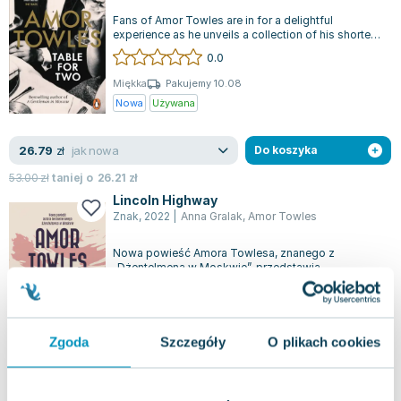
Lorraine Warren
Fans of Amor Towles are in for a delightful
Ajahn Brahm
experience as he unveils a collection of his shorter
works. This includes six stories...
Lucinda Riley
0.0
Jacek Walkiewicz
Miękka
Pakujemy 10.08
Nowa
Używana
jak nowa
26.79
zł
Do koszyka
53.00
zł
taniej o
26.21
zł
Lincoln Highway
Znak
,
2022
|
Anna Gralak
,
Amor Towles
Nowa powieść Amora Towlesa, znanego z
„Dżentelmena w Moskwie”, przedstawia
emocjonującą podróż pełną nieoczekiwanych
0.0
zwrotów. Emme...
Twarda
Pakujemy 10.08
Używana
Wyprzedaż
Zgoda
Szczegóły
O plikach cookies
jak nowa
20.38
zł
Do koszyka