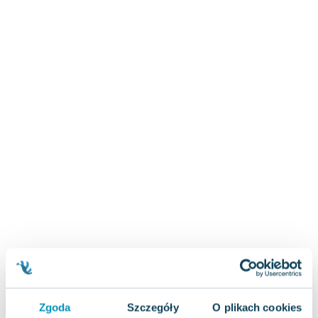
Zygmunt Freud
Agata Passent
Michel Moran
Maciej Orłoś
Jo Nesbo
Katarzyna Miller
Antoine de Saint Exupery
Lew Tołstoj
Mark Twain
Marcin Meller
Paulina Młynarska
ks. Piotr Pawlukiewicz
Jarosław Sokołowski
Piotr Latocha
Michael Scott
Piotr Semka
Zgoda
Szczegóły
O plikach cookies
Jarosław Iwaszkiewicz