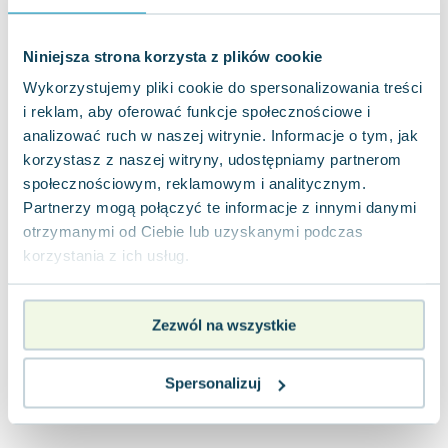
Joseph Murphy
Jan Sztaudynger
Niniejsza strona korzysta z plików cookie
Aleksander Puszkin
Wykorzystujemy pliki cookie do spersonalizowania treści
Oscar Wilde
i reklam, aby oferować funkcje społecznościowe i
Małgorzata Ohme
analizować ruch w naszej witrynie. Informacje o tym, jak
Maddie Ziegler
korzystasz z naszej witryny, udostępniamy partnerom
Leszek Czarnecki
społecznościowym, reklamowym i analitycznym.
Joanna Racewicz
Partnerzy mogą połączyć te informacje z innymi danymi
Maria Seweryn
otrzymanymi od Ciebie lub uzyskanymi podczas
Janina Zającówna
korzystania z ich usług.
Eric Helms
Anna Prus (oprac.)
Zezwól na wszystkie
Nela Mała Reporterka
Agnieszka Maciąg
Barbara Wrzesińska
Spersonalizuj
Terry Pratchett
Virginia Woolf