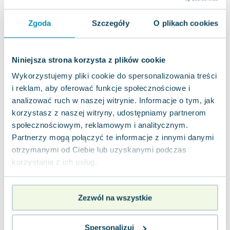
Joseph Murphy
Jan Sztaudynger
Zgoda
Szczegóły
O plikach cookies
Aleksander Puszkin
Oscar Wilde
Niniejsza strona korzysta z plików cookie
Małgorzata Ohme
Maddie Ziegler
Wykorzystujemy pliki cookie do spersonalizowania treści
Leszek Czarnecki
i reklam, aby oferować funkcje społecznościowe i
analizować ruch w naszej witrynie. Informacje o tym, jak
Joanna Racewicz
korzystasz z naszej witryny, udostępniamy partnerom
Maria Seweryn
społecznościowym, reklamowym i analitycznym.
Janina Zającówna
Partnerzy mogą połączyć te informacje z innymi danymi
Eric Helms
otrzymanymi od Ciebie lub uzyskanymi podczas
Anna Prus (oprac.)
korzystania z ich usług.
Nela Mała Reporterka
Agnieszka Maciąg
Barbara Wrzesińska
Zezwól na wszystkie
Terry Pratchett
Virginia Woolf
Spersonalizuj