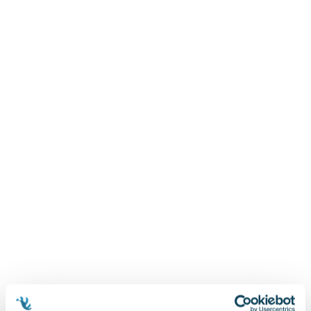
Zygmunt Freud
Agata Passent
Michel Moran
Maciej Orłoś
Jo Nesbo
Katarzyna Miller
Antoine de Saint Exupery
Lew Tołstoj
Mark Twain
Marcin Meller
Paulina Młynarska
ks. Piotr Pawlukiewicz
Jarosław Sokołowski
Piotr Latocha
Michael Scott
Piotr Semka
Jarosław Iwaszkiewicz