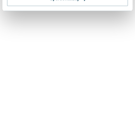
Lorraine Warren
Ajahn Brahm
Lucinda Riley
Jacek Walkiewicz