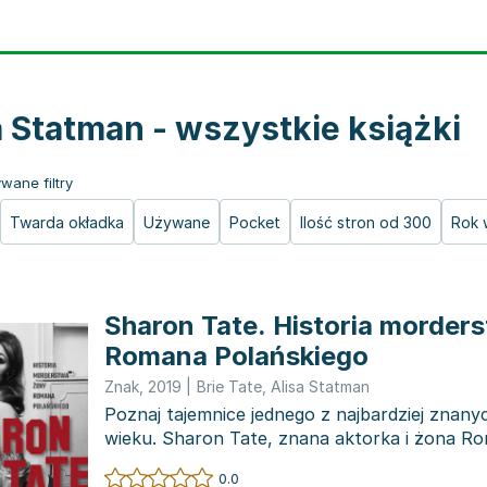
a Statman - wszystkie książki
wane filtry
Twarda okładka
Używane
Pocket
Ilość stron od 300
Rok 
Sharon Tate. Historia morder
Romana Polańskiego
Znak
,
2019
|
Brie Tate
,
Alisa Statman
Poznaj tajemnice jednego z najbardziej znan
wieku. Sharon Tate, znana aktorka i żona R
Polańskiego, cieszyła...
0.0