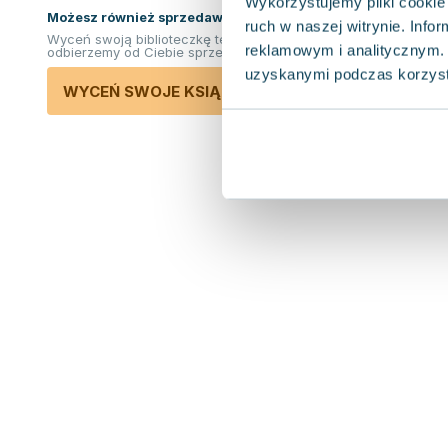
Wykorzystujemy pliki cookie 
Możesz również sprzedawać ksiązki!
ruch w naszej witrynie. Inf
Wyceń swoją biblioteczkę teraz. Odkupimy i
reklamowym i analitycznym. 
odbierzemy od Ciebie sprzedane książki.
uzyskanymi podczas korzysta
WYCEŃ SWOJE KSIĄŻKI