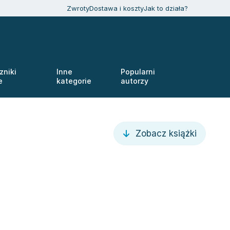
Zwroty
Dostawa i koszty
Jak to działa?
zniki
Inne
Popularni
e
kategorie
autorzy
Zobacz książki