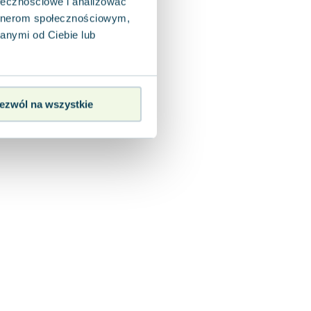
ołecznościowe i analizować
artnerom społecznościowym,
anymi od Ciebie lub
ezwól na wszystkie