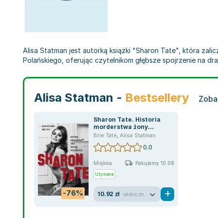
Alisa Statman jest autorką książki "Sharon Tate", która zali
Polańskiego, oferując czytelnikom głębsze spojrzenie na dra
Alisa Statman -
Bestsellery
Zoba
Sharon Tate. Historia
morderstwa żony
Romana Polańskiego
Brie Tate
,
Alisa Statman
0.0
Miękka
Pakujemy 10.08
Używana
-76%
10.92 zł
widoczne ślady używania