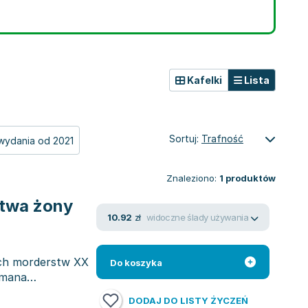
Kafelki
Lista
Sortuj:
Trafność
wydania od 2021
Znaleziono:
1
produktów
stwa żony
widoczne ślady używania
10.92
zł
ych morderstw XX
Do koszyka
omana
DODAJ DO LISTY ŻYCZEŃ