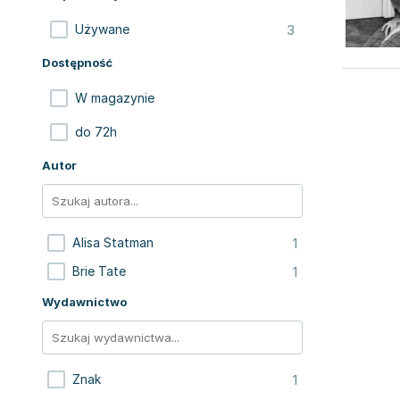
3
Używane
Dostępność
W magazynie
do 72h
Autor
1
Alisa Statman
1
Brie Tate
Wydawnictwo
1
Znak