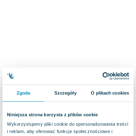
Zygmunt Freud
Agata Passent
Michel Moran
Maciej Orłoś
Jo Nesbo
Katarzyna Miller
Antoine de Saint Exupery
Lew Tołstoj
Mark Twain
Marcin Meller
Paulina Młynarska
Zgoda
Szczegóły
O plikach cookies
ks. Piotr Pawlukiewicz
Jarosław Sokołowski
Piotr Latocha
Niniejsza strona korzysta z plików cookie
Michael Scott
Wykorzystujemy pliki cookie do spersonalizowania treści
Piotr Semka
i reklam, aby oferować funkcje społecznościowe i
Jarosław Iwaszkiewicz