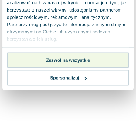
analizować ruch w naszej witrynie. Informacje o tym, jak
Joseph Murphy
korzystasz z naszej witryny, udostępniamy partnerom
Jan Sztaudynger
społecznościowym, reklamowym i analitycznym.
Aleksander Puszkin
Partnerzy mogą połączyć te informacje z innymi danymi
Oscar Wilde
otrzymanymi od Ciebie lub uzyskanymi podczas
Małgorzata Ohme
korzystania z ich usług.
Maddie Ziegler
Leszek Czarnecki
Joanna Racewicz
Zezwól na wszystkie
Maria Seweryn
Janina Zającówna
Spersonalizuj
Eric Helms
Anna Prus (oprac.)
Nela Mała Reporterka
Agnieszka Maciąg
Barbara Wrzesińska
Terry Pratchett
Virginia Woolf