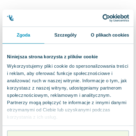
Joseph Murphy
Jan Sztaudynger
Aleksander Puszkin
Oscar Wilde
Zgoda
Szczegóły
O plikach cookies
Małgorzata Ohme
Maddie Ziegler
Leszek Czarnecki
Niniejsza strona korzysta z plików cookie
Joanna Racewicz
Wykorzystujemy pliki cookie do spersonalizowania treści
Maria Seweryn
i reklam, aby oferować funkcje społecznościowe i
Janina Zającówna
analizować ruch w naszej witrynie. Informacje o tym, jak
Eric Helms
korzystasz z naszej witryny, udostępniamy partnerom
Anna Prus (oprac.)
społecznościowym, reklamowym i analitycznym.
Nela Mała Reporterka
Partnerzy mogą połączyć te informacje z innymi danymi
Agnieszka Maciąg
otrzymanymi od Ciebie lub uzyskanymi podczas
Barbara Wrzesińska
korzystania z ich usług.
Terry Pratchett
Virginia Woolf