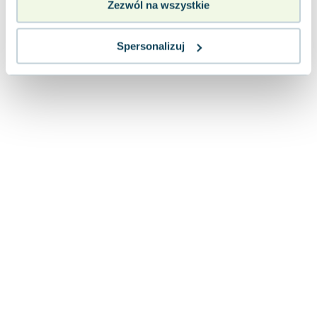
Zezwól na wszystkie
Lorraine Warren
Ajahn Brahm
Lucinda Riley
Spersonalizuj
Jacek Walkiewicz