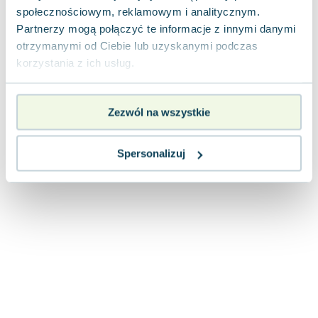
Joseph Murphy
społecznościowym, reklamowym i analitycznym.
Partnerzy mogą połączyć te informacje z innymi danymi
Jan Sztaudynger
otrzymanymi od Ciebie lub uzyskanymi podczas
Aleksander Puszkin
korzystania z ich usług.
Oscar Wilde
Małgorzata Ohme
Maddie Ziegler
Zezwól na wszystkie
Leszek Czarnecki
Joanna Racewicz
Spersonalizuj
Maria Seweryn
Janina Zającówna
Eric Helms
Anna Prus (oprac.)
Nela Mała Reporterka
Agnieszka Maciąg
Barbara Wrzesińska
Terry Pratchett
Virginia Woolf