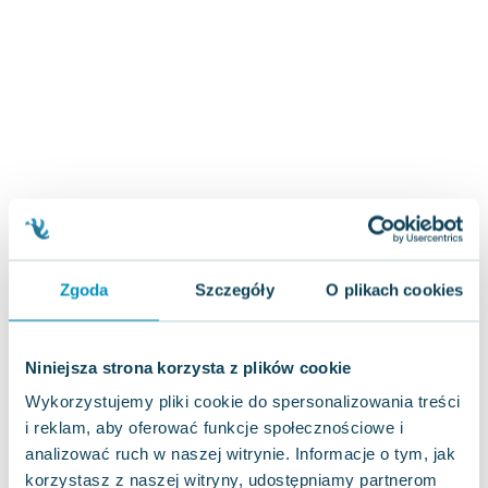
Zygmunt Freud
Agata Passent
Michel Moran
Maciej Orłoś
Jo Nesbo
Katarzyna Miller
Antoine de Saint Exupery
Lew Tołstoj
Mark Twain
Marcin Meller
Zgoda
Szczegóły
O plikach cookies
Paulina Młynarska
ks. Piotr Pawlukiewicz
Jarosław Sokołowski
Niniejsza strona korzysta z plików cookie
Piotr Latocha
Wykorzystujemy pliki cookie do spersonalizowania treści
Michael Scott
i reklam, aby oferować funkcje społecznościowe i
Piotr Semka
analizować ruch w naszej witrynie. Informacje o tym, jak
Jarosław Iwaszkiewicz
korzystasz z naszej witryny, udostępniamy partnerom