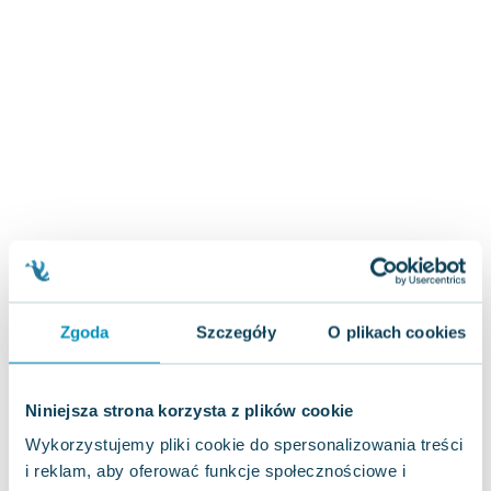
Zygmunt Freud
Agata Passent
Michel Moran
Maciej Orłoś
Jo Nesbo
Katarzyna Miller
Antoine de Saint Exupery
Lew Tołstoj
Mark Twain
Marcin Meller
Paulina Młynarska
Zgoda
Szczegóły
O plikach cookies
ks. Piotr Pawlukiewicz
Jarosław Sokołowski
Piotr Latocha
Niniejsza strona korzysta z plików cookie
Michael Scott
Wykorzystujemy pliki cookie do spersonalizowania treści
Piotr Semka
i reklam, aby oferować funkcje społecznościowe i
Jarosław Iwaszkiewicz