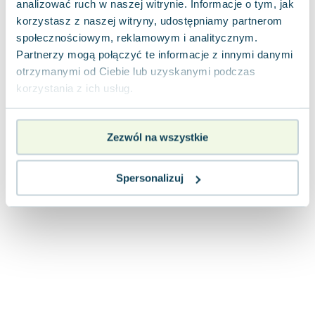
analizować ruch w naszej witrynie. Informacje o tym, jak
Joseph Murphy
korzystasz z naszej witryny, udostępniamy partnerom
Jan Sztaudynger
społecznościowym, reklamowym i analitycznym.
Aleksander Puszkin
Partnerzy mogą połączyć te informacje z innymi danymi
Oscar Wilde
otrzymanymi od Ciebie lub uzyskanymi podczas
Małgorzata Ohme
korzystania z ich usług.
Maddie Ziegler
Leszek Czarnecki
Zezwól na wszystkie
Joanna Racewicz
Maria Seweryn
Janina Zającówna
Spersonalizuj
Eric Helms
Anna Prus (oprac.)
Nela Mała Reporterka
Agnieszka Maciąg
Barbara Wrzesińska
Terry Pratchett
Virginia Woolf