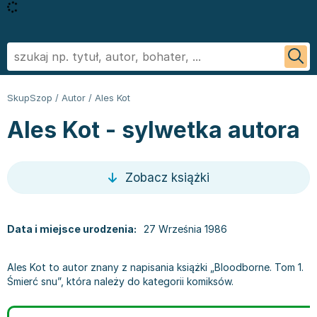
Powrót
Powrót
Powrót
Powrót
Powrót
Powrót
Biografie
Informatyka - książki
Literatura faktu, reportaż
Podręczniki szkolne
Książki regionalne
George R.R. Martin
SkupSzop
/
Autor
/
Ales Kot
Biznes ekonomia, marketing
Książki o aplikacjach biurowych
Literatura obcojęzyczna
Podręczniki do szkoły podstawowej
Książki: Ezoteryka i parapsychologia
Sylvia Day
Ales Kot - sylwetka autora
Ezoteryka i parapsychologia
Bazy danych - książki
Inne języki
Podręczniki do klasy 1 szkoły podstawowej
Książki: Anioły i demonologia
Jan Twardowski
Fantastyka, horror
Cyberbezpieczeństwo - książki
Język angielski
Podręczniki do klasy 2 szkoły podstawowej
Książki: Astrologia i przepowiednie
Ignacy Krasicki
Kryminał sensacja i thriller
CAD/CAM - książki
Literatura obcojęzyczna - Język niemiecki - książki
Podręczniki do klasy 3 szkoły podstawowej
Książki i karty do wróżenia
Stieg Larsson
Zobacz książki
Kuchnia i diety
Grafika komputerowa - ksiażki
Literatura obyczajowa
Podręczniki do klasy 4 szkoły podstawowej
Książki: Nauki tajemne
Małgorzata Musierowicz
Literatura faktu, reportaż
Hardware - książki
Książki erotyczne
Podręczniki do 5 klasy szkoły podstawowej
Książki paranaukowe
Wojciech Cejrowski
Literatura obyczajowa
Inne
Literatura obyczajowa
Podręczniki do klasy 6 szkoły podstawowej w ofercie
Książki: Rozwój duchowy
Joanna Chmielewska
Data i miejsce urodzenia:
27 Września 1986
Poradniki
Programowanie - książki
Książki romanse
SkupSzop
Książki: Sport i wypoczynek
Nicholas Sparks
Romans
Sieci i serwery - książki
Literatura piękna obca
Podręczniki do klasy 7 szkoły podstawowej: kupuj w
Inne
Janusz Leon Wiśniewski
Ales Kot to autor znany z napisania książki „Bloodborne. Tom 1.
Sport i wypoczynek
Książki: biznes, ekonomia, marketing
Literatura piękna polska
Skupszopie i wybieraj z szerokiego asortymentu
Książki: Bieganie
Wiktor Suworow
Śmierć snu”, która należy do kategorii komiksów.
Zdrowie, rodzina i związki
Książki o biznesie
Biografie
egzemplarzy
Książki: Fitness, trening siłowy
Christopher Paolini
Dla dzieci
Książki o ekonomii
Biografie i autobiografie
Podręczniki do 8 klasy szkoły podstawowej
Książki o piłce nożnej
Maria Nurowska