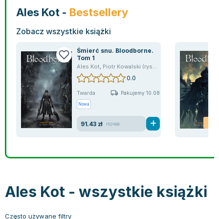
Bajki wiersze
Książki: finanse, księgowość, bankowość
Książki: pamiętniki, dzienniki i listy
Liceum i technikum
Książki o sportowcach
Julian Tuwim
Ales Kot -
Bestsellery
Do kolorowania i naklejania
Książki o gospodarce
Wywiady, wspomnienia - książki
Podręczniki do 1 klasy liceum i technikum
Książki: Turystyka i podróże
Bracia Grimm
Zobacz wszystkie książki
Kontrastowe obrazki
Inne
Komiksy
Podręczniki do 2 klasy liceum i technikum
Albumy krajoznawcze
Stephen King
Kreatywne / Aktywizujące
Książki o marketingu
Komiksy dla dorosłych
Podręczniki do 3 klasy liceum i technikum
Albumy krajoznawcze - Polska
Tanya Valko
Śmierć snu. Bloodborne.
Tom 1
Poznawanie świata
Książki o zarządzaniu
Komiksy dla dzieci
Podręczniki do klasy 4 liceum i technikum
Albumy krajoznawcze - Świat
Lauren Kate
Ales Kot
,
Piotr Kowalski (rysownik)
,
Kowalski Piotr
Podręczniki szkolne
Historia - książki
Komiksy dla młodzieży
Podręczniki do szkoły zawodowej
Atlasy
Jan Brzechwa
0.0
Edukacja przedszkolna
Archeologia - książki
Komiksy obcojęzyczne
Podręczniki do 1 klasy szkoły zawodowej
Atlasy - Polska
E. L. James
Twarda
Pakujemy 10.08
Liceum, Technikum
Historia Polski - książki
Fantastyka, horror - książki
Podręczniki do 2 klasy szkoły zawodowej
Atlasy - świat
Virginia C. Andrews
Nowa
Szkoła podstawowa
Historia świata - książki
Książki fantasy
Podręczniki do 3 klasy szkoły zawodowej
Globusy
Waldemar Łysiak
-2
Szkoły wyższe
II Wojna Światowa - książki
Książki horrory
Książki dla dzieci
Mapy
Monika Szwaja
91.43 zł
nowa
Szkoła zawodowa
Książki militarne
Science Fiction - książki
Książki dla dzieci do 2 lat
Mapy - Polska
Camilla Läckberg
Książki: Prawo
Książki kryminały
Książki: bajki dla dzieci do 2 lat
Mapy - Świat
Jan Kochanowski
Inne
Książki z poezją, aforyzmami i dramaty
Do kąpieli i zabawy
Przewodniki turystyczne
Henning Mankell
Książki: Prawo administracyjne
Książki dramaty
Kolorowanki i książki do naklejania do 2 lat
Przewodniki turystyczne - Polska
Beata Pawlikowska
Ales Kot - wszystkie książki
Książki: Prawo cywilne
Książki humorystyczne i aforyzmy
Książki grające, z puzzlami i magnesami do 2 lat
Przewodniki turystyczne - Świat
L.J. Smith
Książki: Prawo finansowe
Tomiki poezji
Obrazki kontrastowe dla niemowląt
Książki: Zdrowie, rodzina, związki
Diana Palmer
Książki: Prawo karne
Książki o sztuce
Poznawanie świata dla dzieci do 2 lat - książki
Książki: Rodzina, związki
Bear Grylls
Często używane filtry