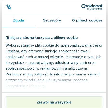
Joseph Murphy
Jan Sztaudynger
Aleksander Puszkin
Zgoda
Szczegóły
O plikach cookies
Oscar Wilde
Małgorzata Ohme
Maddie Ziegler
Niniejsza strona korzysta z plików cookie
Leszek Czarnecki
Wykorzystujemy pliki cookie do spersonalizowania treści
Joanna Racewicz
i reklam, aby oferować funkcje społecznościowe i
Maria Seweryn
analizować ruch w naszej witrynie. Informacje o tym, jak
Janina Zającówna
korzystasz z naszej witryny, udostępniamy partnerom
Eric Helms
społecznościowym, reklamowym i analitycznym.
Anna Prus (oprac.)
Partnerzy mogą połączyć te informacje z innymi danymi
Nela Mała Reporterka
otrzymanymi od Ciebie lub uzyskanymi podczas
Agnieszka Maciąg
korzystania z ich usług.
Barbara Wrzesińska
Terry Pratchett
Zezwól na wszystkie
Virginia Woolf