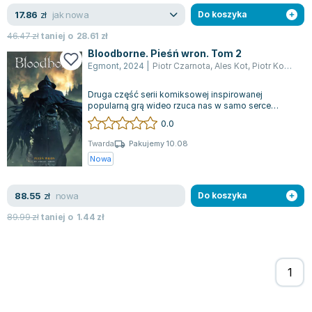
Książki: Psychologia, motywacja
Nauki historyczne - książki
Dan Brown
jak nowa
17.86
zł
Do koszyka
Książki o naukach politycznych dla studentów
Bolesław Prus
46.47
Książki do nauk przyrodniczych dla studentów
Clive Cussler
zł
taniej o
28.61
zł
Bloodborne. Pieśń wron. Tom 2
Książki do nauk społecznych dla studentów
Wanda Chotomska
Egmont
,
2024
|
Piotr Czarnota
,
Ales Kot
,
Piotr Kowalski (rysownik)
Książki do nauk ścisłych dla studentów
Józef Ignacy Kraszewski
Prawo - książki dla studentów
Clive Staples Lewis
Druga część serii komiksowej inspirowanej
popularną grą wideo rzuca nas w samo serce
Technologia żywności - książki
Martyna Wojciechowska
mrocznego miasta Yharnam, które zmaga się z p...
0.0
Zarządzanie i marketing - książki
Melissa De la Cruz
Twarda
Pakujemy 10.08
Nauka języków obcych - książki
Blanka Lipińska
Nowa
Podręczniki dla nauczycieli - metodyka
Jaś Kapela
Repetytoria, testy i materiały pomocnicze
Agatha Christie
nowa
88.55
zł
Do koszyka
Witold Gadowski
89.99
Jan Pietrzak
zł
taniej o
1.44
zł
Marcin Kowalczyk
Piotr Zychowicz
Joanna Jabłczyńska
Piotr Kościelny
Jan Piński