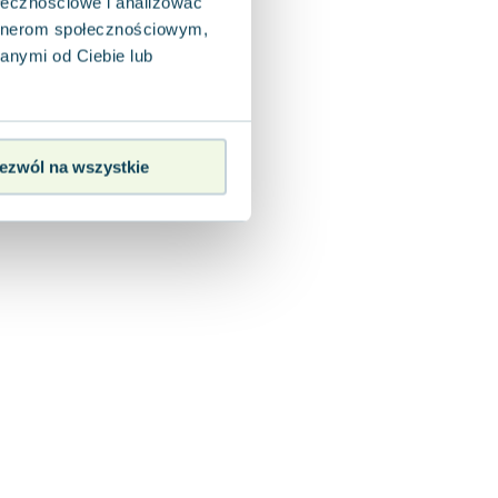
ołecznościowe i analizować
artnerom społecznościowym,
anymi od Ciebie lub
ezwól na wszystkie