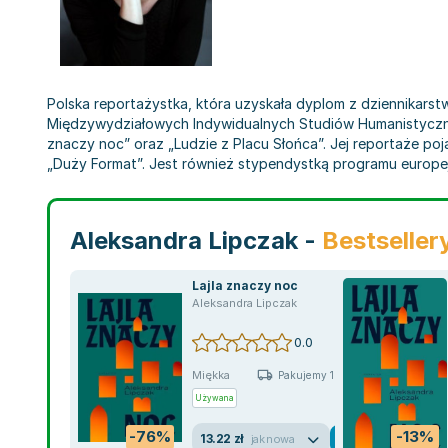
Polska reportażystka, która uzyskała dyplom z dziennikarstw
Międzywydziałowych Indywidualnych Studiów Humanistycznyc
znaczy noc” oraz „Ludzie z Placu Słońca”. Jej reportaże poj
„Duży Format”. Jest również stypendystką programu europej
Aleksandra Lipczak -
Bestseller
Lajla znaczy noc
Aleksandra Lipczak
0.0
Miękka
Pakujemy 10.08
Używana
-76%
-13%
13.22 zł
jak nowa