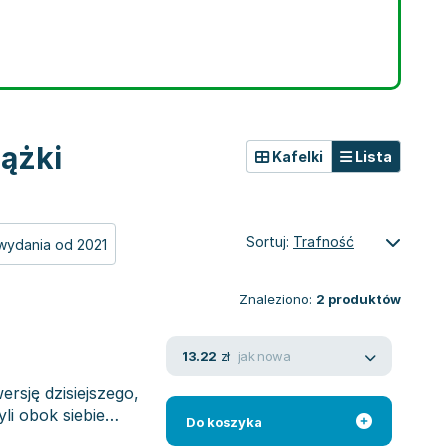
iążki
Kafelki
Lista
Sortuj:
Trafność
wydania od 2021
Znaleziono:
2
produktów
jak nowa
13.22
zł
rsję dzisiejszego,
li obok siebie
Do koszyka