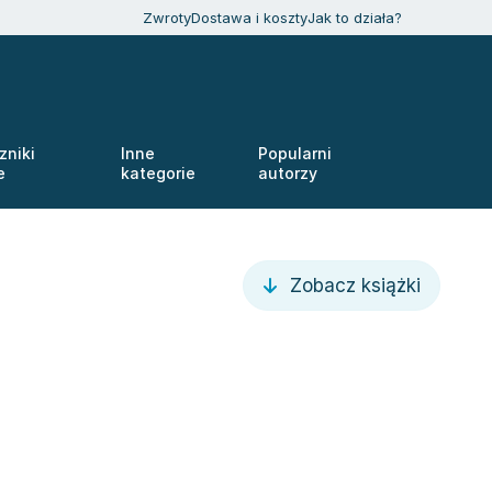
Zwroty
Dostawa i koszty
Jak to działa?
zniki
Inne
Popularni
e
kategorie
autorzy
Zobacz książki