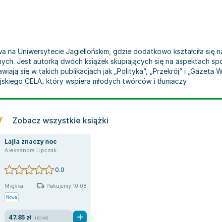
a na Uniwersytecie Jagiellońskim, gdzie dodatkowo kształciła się na
h. Jest autorką dwóch książek skupiających się na aspektach społ
awiają się w takich publikacjach jak „Polityka”, „Przekrój” i „Gaze
skiego CELA, który wspiera młodych twórców i tłumaczy.
y
Zobacz wszystkie książki
Lajla znaczy noc
Aleksandra Lipczak
0.0
Miękka
Pakujemy 10.08
Nowa
47.85 zł
nowa