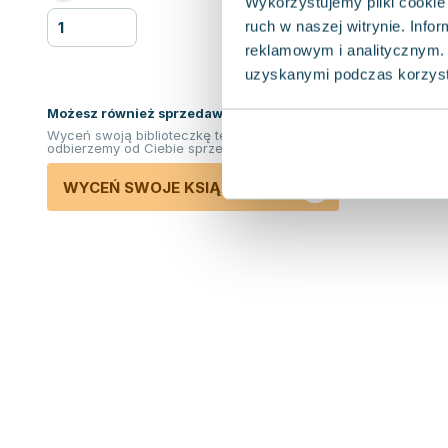
Wykorzystujemy pliki cookie 
ruch w naszej witrynie. Inf
reklamowym i analitycznym. 
uzyskanymi podczas korzysta
Możesz również sprzedawać ksiązki!
Wyceń swoją biblioteczkę teraz. Odkupimy i
odbierzemy od Ciebie sprzedane książki.
WYCEŃ SWOJE KSIĄŻKI