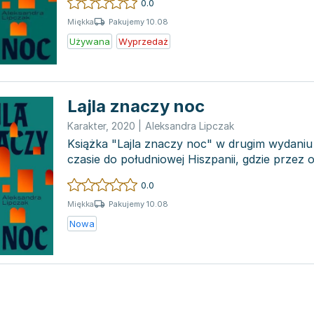
0.0
Pakujemy 10.08
Miękka
Używana
Wyprzedaż
Lajla znaczy noc
Karakter
,
2020
|
Aleksandra Lipczak
Książka "Lajla znaczy noc" w drugim wydaniu
czasie do południowej Hiszpanii, gdzie przez os
wiel...
0.0
Pakujemy 10.08
Miękka
Nowa