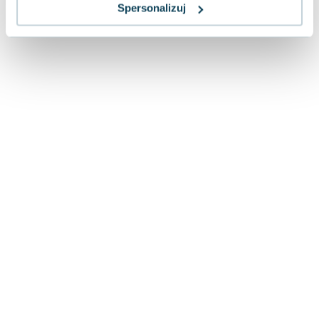
Lorraine Warren
Spersonalizuj
Ajahn Brahm
Lucinda Riley
Jacek Walkiewicz