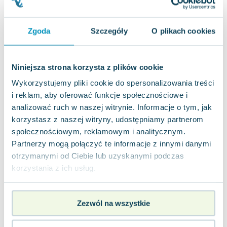
Joseph Murphy
Jan Sztaudynger
Zgoda
Szczegóły
O plikach cookies
Aleksander Puszkin
Oscar Wilde
Małgorzata Ohme
Niniejsza strona korzysta z plików cookie
Maddie Ziegler
Wykorzystujemy pliki cookie do spersonalizowania treści
Leszek Czarnecki
i reklam, aby oferować funkcje społecznościowe i
Joanna Racewicz
analizować ruch w naszej witrynie. Informacje o tym, jak
Maria Seweryn
korzystasz z naszej witryny, udostępniamy partnerom
Janina Zającówna
społecznościowym, reklamowym i analitycznym.
Eric Helms
Partnerzy mogą połączyć te informacje z innymi danymi
Anna Prus (oprac.)
otrzymanymi od Ciebie lub uzyskanymi podczas
Nela Mała Reporterka
korzystania z ich usług.
Agnieszka Maciąg
Barbara Wrzesińska
Zezwól na wszystkie
Terry Pratchett
Virginia Woolf