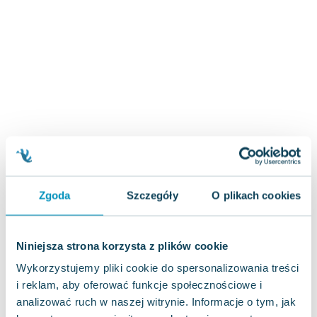
Zygmunt Freud
Agata Passent
Michel Moran
Maciej Orłoś
Jo Nesbo
Katarzyna Miller
Antoine de Saint Exupery
Lew Tołstoj
Mark Twain
Marcin Meller
Zgoda
Szczegóły
O plikach cookies
Paulina Młynarska
ks. Piotr Pawlukiewicz
Jarosław Sokołowski
Niniejsza strona korzysta z plików cookie
Piotr Latocha
Wykorzystujemy pliki cookie do spersonalizowania treści
Michael Scott
i reklam, aby oferować funkcje społecznościowe i
Piotr Semka
analizować ruch w naszej witrynie. Informacje o tym, jak
Jarosław Iwaszkiewicz