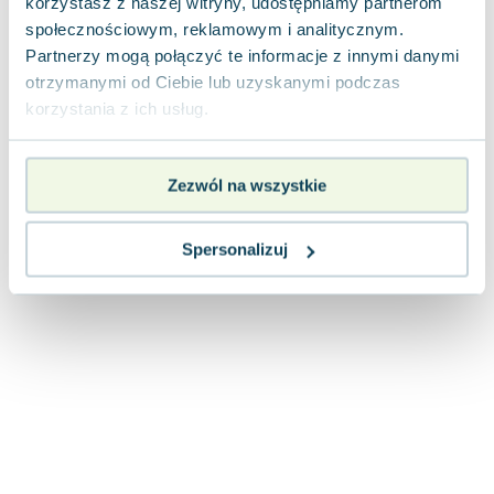
korzystasz z naszej witryny, udostępniamy partnerom
Joseph Murphy
społecznościowym, reklamowym i analitycznym.
Jan Sztaudynger
Partnerzy mogą połączyć te informacje z innymi danymi
Aleksander Puszkin
otrzymanymi od Ciebie lub uzyskanymi podczas
Oscar Wilde
korzystania z ich usług.
Małgorzata Ohme
Maddie Ziegler
Zezwól na wszystkie
Leszek Czarnecki
Joanna Racewicz
Maria Seweryn
Spersonalizuj
Janina Zającówna
Eric Helms
Anna Prus (oprac.)
Nela Mała Reporterka
Agnieszka Maciąg
Barbara Wrzesińska
Terry Pratchett
Virginia Woolf