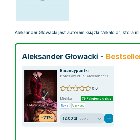
Aleksander Głowacki jest autorem książki "Alkaloid", która m
Aleksander Głowacki -
Bestselle
Emancypantki
Bolesław Prus
,
Aleksander Głowacki
0.0
Miękka
Pakujemy dzisiaj
Nowa
Używana
-71%
12.00 zł
dobry