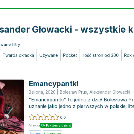
sander Głowacki - wszystkie k
wane filtry
Twarda okładka
Używane
Pocket
Ilość stron od 300
Rok 
Emancypantki
Bellona
,
2020
|
Bolesław Prus
,
Aleksander Głowacki
"Emancypantki" to jedno z dzieł Bolesława Pr
uznanie jako jedno z pierwszych w polskiej lit
skupiającyc...
0.0
Miękka
Pakujemy dzisiaj
Nowa
Używana