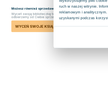
Wykorzystujemy pliki cookie 
ruch w naszej witrynie. Inf
Możesz również sprzedawać ksiązki!
reklamowym i analitycznym. 
Wyceń swoją biblioteczkę teraz. Odkupimy i
odbierzemy od Ciebie sprzedane książki.
uzyskanymi podczas korzysta
WYCEŃ SWOJE KSIĄŻKI