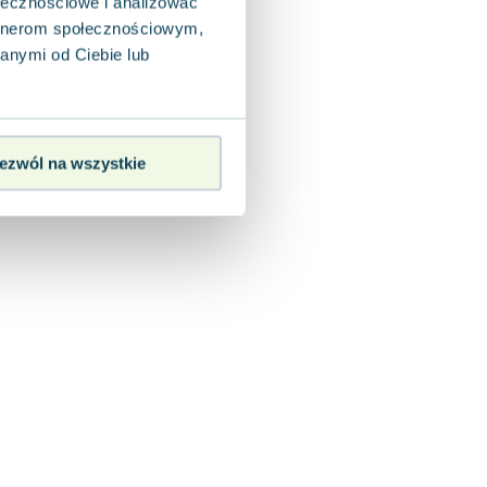
ołecznościowe i analizować
artnerom społecznościowym,
anymi od Ciebie lub
ezwól na wszystkie