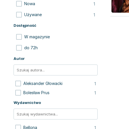
1
Nowa
1
Używane
Dostępność
W magazynie
do 72h
Autor
1
Aleksander Głowacki
1
Bolesław Prus
Wydawnictwo
1
Bellona