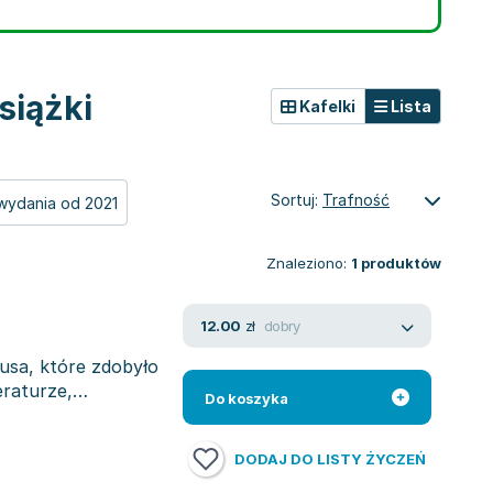
siążki
Kafelki
Lista
Sortuj:
Trafność
wydania od 2021
Znaleziono:
1
produktów
dobry
12.00
zł
usa, które zdobyło
eraturze,
Do koszyka
DODAJ DO LISTY ŻYCZEŃ