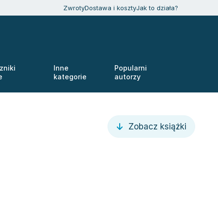
Zwroty
Dostawa i koszty
Jak to działa?
zniki
Inne
Popularni
e
kategorie
autorzy
Zobacz książki