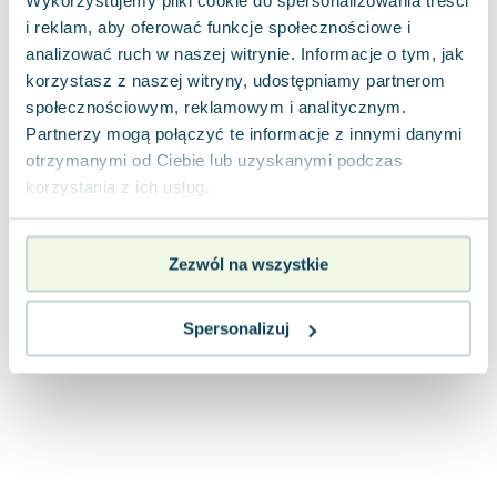
Wykorzystujemy pliki cookie do spersonalizowania treści
Joseph Murphy
i reklam, aby oferować funkcje społecznościowe i
Jan Sztaudynger
analizować ruch w naszej witrynie. Informacje o tym, jak
Aleksander Puszkin
korzystasz z naszej witryny, udostępniamy partnerom
Oscar Wilde
społecznościowym, reklamowym i analitycznym.
Małgorzata Ohme
Partnerzy mogą połączyć te informacje z innymi danymi
otrzymanymi od Ciebie lub uzyskanymi podczas
Maddie Ziegler
korzystania z ich usług.
Leszek Czarnecki
Joanna Racewicz
Maria Seweryn
Zezwól na wszystkie
Janina Zającówna
Eric Helms
Spersonalizuj
Anna Prus (oprac.)
Nela Mała Reporterka
Agnieszka Maciąg
Barbara Wrzesińska
Terry Pratchett
Virginia Woolf