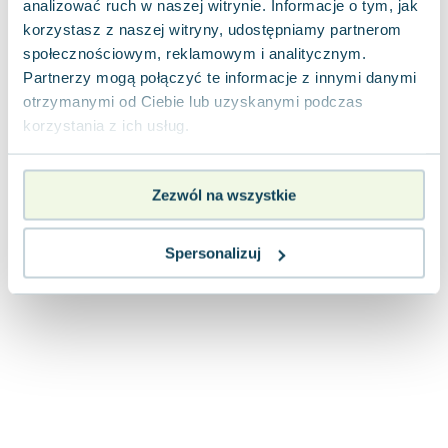
analizować ruch w naszej witrynie. Informacje o tym, jak
Joseph Murphy
korzystasz z naszej witryny, udostępniamy partnerom
Jan Sztaudynger
społecznościowym, reklamowym i analitycznym.
Aleksander Puszkin
Partnerzy mogą połączyć te informacje z innymi danymi
Oscar Wilde
otrzymanymi od Ciebie lub uzyskanymi podczas
Małgorzata Ohme
korzystania z ich usług.
Maddie Ziegler
Leszek Czarnecki
Zezwól na wszystkie
Joanna Racewicz
Maria Seweryn
Janina Zającówna
Spersonalizuj
Eric Helms
Anna Prus (oprac.)
Nela Mała Reporterka
Agnieszka Maciąg
Barbara Wrzesińska
Terry Pratchett
Virginia Woolf