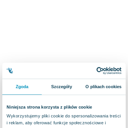
Zygmunt Freud
Agata Passent
Michel Moran
Maciej Orłoś
Jo Nesbo
Katarzyna Miller
Antoine de Saint Exupery
Lew Tołstoj
Mark Twain
Marcin Meller
Paulina Młynarska
Zgoda
Szczegóły
O plikach cookies
ks. Piotr Pawlukiewicz
Jarosław Sokołowski
Piotr Latocha
Niniejsza strona korzysta z plików cookie
Michael Scott
Wykorzystujemy pliki cookie do spersonalizowania treści
Piotr Semka
i reklam, aby oferować funkcje społecznościowe i
Jarosław Iwaszkiewicz