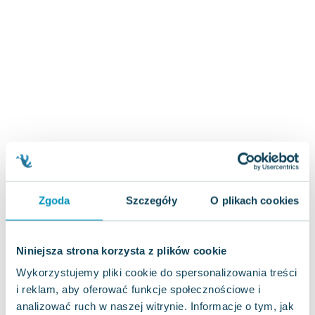
Joseph Murphy
Jan Sztaudynger
Aleksander Puszkin
Oscar Wilde
Małgorzata Ohme
Maddie Ziegler
Leszek Czarnecki
Joanna Racewicz
Maria Seweryn
Janina Zającówna
Eric Helms
Zgoda
Szczegóły
O plikach cookies
Anna Prus (oprac.)
Nela Mała Reporterka
Agnieszka Maciąg
Niniejsza strona korzysta z plików cookie
Barbara Wrzesińska
Wykorzystujemy pliki cookie do spersonalizowania treści
Terry Pratchett
i reklam, aby oferować funkcje społecznościowe i
Virginia Woolf
analizować ruch w naszej witrynie. Informacje o tym, jak