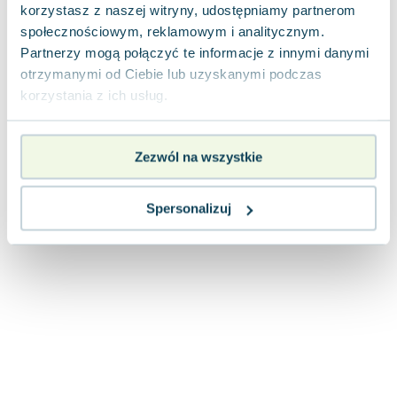
Lorraine Warren
korzystasz z naszej witryny, udostępniamy partnerom
Ajahn Brahm
społecznościowym, reklamowym i analitycznym.
Partnerzy mogą połączyć te informacje z innymi danymi
Lucinda Riley
otrzymanymi od Ciebie lub uzyskanymi podczas
Jacek Walkiewicz
korzystania z ich usług.
Zezwól na wszystkie
Spersonalizuj