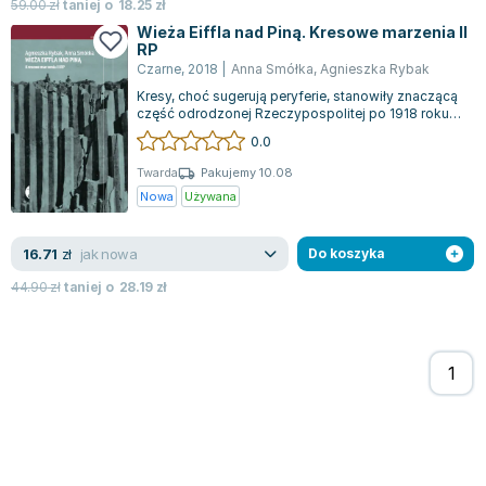
59.00
zł
taniej o
18.25
zł
Zygmunt Freud
Wieża Eiffla nad Piną. Kresowe marzenia II
RP
Agata Passent
Czarne
,
2018
|
Anna Smółka
,
Agnieszka Rybak
Michel Moran
Kresy, choć sugerują peryferie, stanowiły znaczącą
Maciej Orłoś
część odrodzonej Rzeczypospolitej po 1918 roku.
Po zniszczeniach przyniesionych...
Jo Nesbo
0.0
Katarzyna Miller
Twarda
Pakujemy 10.08
Antoine de Saint Exupery
Nowa
Używana
Lew Tołstoj
Mark Twain
jak nowa
16.71
zł
Do koszyka
Marcin Meller
44.90
zł
taniej o
28.19
zł
Paulina Młynarska
ks. Piotr Pawlukiewicz
Jarosław Sokołowski
Piotr Latocha
Michael Scott
Piotr Semka
Jarosław Iwaszkiewicz