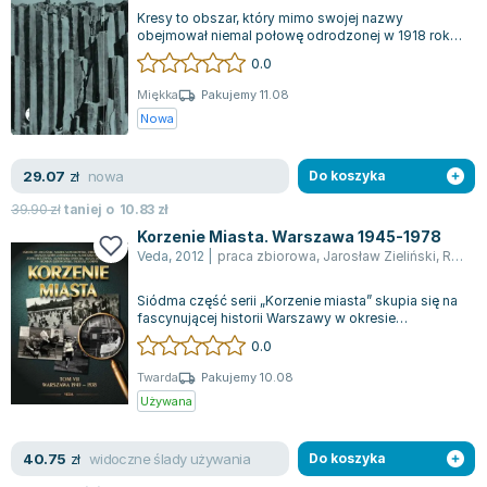
Książki: Psychologia, motywacja
Nauki historyczne - książki
Dan Brown
Kresy to obszar, który mimo swojej nazwy
Książki o naukach politycznych dla studentów
Bolesław Prus
obejmował niemal połowę odrodzonej w 1918 roku
Rzeczypospolitej. Zniszczenia spowodowane...
Książki do nauk przyrodniczych dla studentów
Clive Cussler
0.0
Książki do nauk społecznych dla studentów
Wanda Chotomska
Miękka
Pakujemy 11.08
Książki do nauk ścisłych dla studentów
Józef Ignacy Kraszewski
Nowa
Prawo - książki dla studentów
Clive Staples Lewis
Technologia żywności - książki
Martyna Wojciechowska
nowa
29.07
zł
Do koszyka
Zarządzanie i marketing - książki
Melissa De la Cruz
39.90
zł
taniej o
10.83
zł
Nauka języków obcych - książki
Blanka Lipińska
Korzenie Miasta. Warszawa 1945-1978
Podręczniki dla nauczycieli - metodyka
Jaś Kapela
Veda
,
2012
|
praca zbiorowa
,
Jarosław Zieliński
,
Roman Dziewoński
Repetytoria, testy i materiały pomocnicze
Agatha Christie
Siódma część serii „Korzenie miasta” skupia się na
Witold Gadowski
fascynującej historii Warszawy w okresie
powojennym, przedstawiając proces jej...
Jan Pietrzak
0.0
Marcin Kowalczyk
Twarda
Pakujemy 10.08
Piotr Zychowicz
Używana
Joanna Jabłczyńska
Piotr Kościelny
widoczne ślady używania
40.75
zł
Do koszyka
Jan Piński