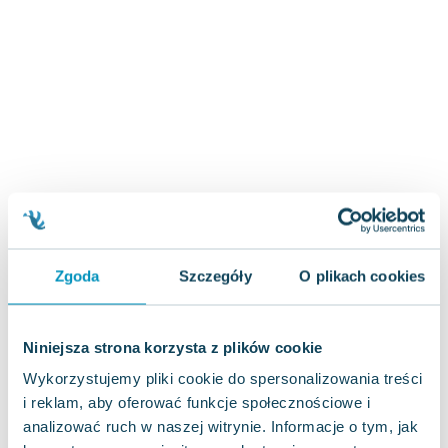
Zygmunt Freud
Agata Passent
Michel Moran
Maciej Orłoś
Jo Nesbo
Katarzyna Miller
Antoine de Saint Exupery
Lew Tołstoj
Mark Twain
Marcin Meller
Zgoda
Szczegóły
O plikach cookies
Paulina Młynarska
ks. Piotr Pawlukiewicz
Jarosław Sokołowski
Niniejsza strona korzysta z plików cookie
Piotr Latocha
Wykorzystujemy pliki cookie do spersonalizowania treści
Michael Scott
i reklam, aby oferować funkcje społecznościowe i
Piotr Semka
analizować ruch w naszej witrynie. Informacje o tym, jak
Jarosław Iwaszkiewicz