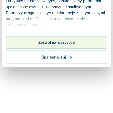
korzystasz z naszej witryny, udostępniamy partnerom
Joseph Murphy
społecznościowym, reklamowym i analitycznym.
Jan Sztaudynger
Partnerzy mogą połączyć te informacje z innymi danymi
Aleksander Puszkin
otrzymanymi od Ciebie lub uzyskanymi podczas
Oscar Wilde
korzystania z ich usług.
Małgorzata Ohme
Maddie Ziegler
Zezwól na wszystkie
Leszek Czarnecki
Joanna Racewicz
Maria Seweryn
Spersonalizuj
Janina Zającówna
Eric Helms
Anna Prus (oprac.)
Nela Mała Reporterka
Agnieszka Maciąg
Barbara Wrzesińska
Terry Pratchett
Virginia Woolf